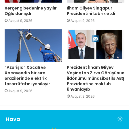
Xərçəng bədəninə yayılır –
İlham Əliyev Sinqapur
Oğlu danışdı
Prezidentini təbrik etdi
Avqust 9, 2026
Avqust 9, 2026
“Azərişıq” Xocalı və
Prezident İlham Əliyev
Xocavəndin bir sıra
Vaşinqton Zirvə Görüşünün
ərazilərində elektrik
ildönümü münasibətilə ABŞ
təsərrüfatını yeniləyir
Prezidentinə məktub
ünvanlayıb
Avqust 9, 2026
Avqust 8, 2026
Hava