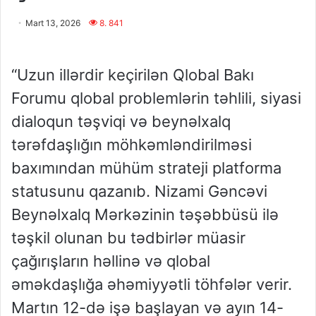
Mart 13, 2026
8. 841
“Uzun illərdir keçirilən Qlobal Bakı
Forumu qlobal problemlərin təhlili, siyasi
dialoqun təşviqi və beynəlxalq
tərəfdaşlığın möhkəmləndirilməsi
baxımından mühüm strateji platforma
statusunu qazanıb. Nizami Gəncəvi
Beynəlxalq Mərkəzinin təşəbbüsü ilə
təşkil olunan bu tədbirlər müasir
çağırışların həllinə və qlobal
əməkdaşlığa əhəmiyyətli töhfələr verir.
Martın 12-də işə başlayan və ayın 14-