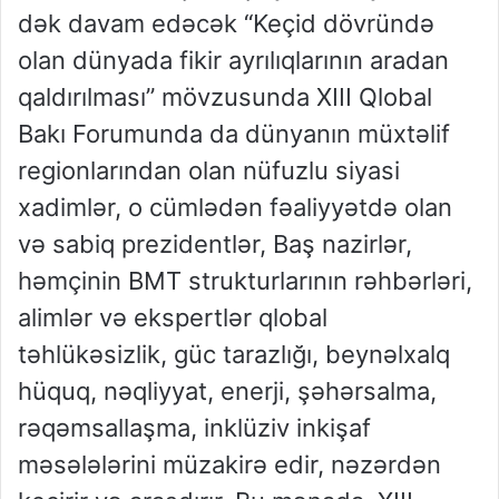
dək davam edəcək “Keçid dövründə
olan dünyada fikir ayrılıqlarının aradan
qaldırılması” mövzusunda XIII Qlobal
Bakı Forumunda da dünyanın müxtəlif
regionlarından olan nüfuzlu siyasi
xadimlər, o cümlədən fəaliyyətdə olan
və sabiq prezidentlər, Baş nazirlər,
həmçinin BMT strukturlarının rəhbərləri,
alimlər və ekspertlər qlobal
təhlükəsizlik, güc tarazlığı, beynəlxalq
hüquq, nəqliyyat, enerji, şəhərsalma,
rəqəmsallaşma, inklüziv inkişaf
məsələlərini müzakirə edir, nəzərdən