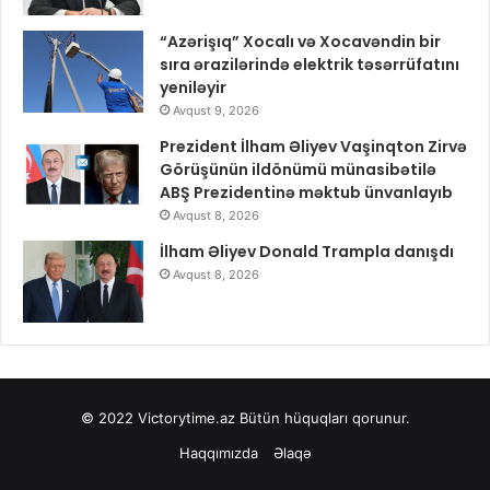
“Azərişıq” Xocalı və Xocavəndin bir
sıra ərazilərində elektrik təsərrüfatını
yeniləyir
Avqust 9, 2026
Prezident İlham Əliyev Vaşinqton Zirvə
Görüşünün ildönümü münasibətilə
ABŞ Prezidentinə məktub ünvanlayıb
Avqust 8, 2026
İlham Əliyev Donald Trampla danışdı
Avqust 8, 2026
© 2022
Victorytime.az
Bütün hüquqları qorunur.
Haqqımızda
Əlaqə