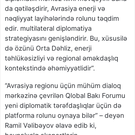
da qətiləşdirir, Avrasiya enerji və
nəqliyyat layihələrində rolunu təqdim
edir. multilateral diplomatiya
strategiyasını genişləndirir. Bu, xüsusilə
də özünü Orta Dəhliz, enerji
təhlükəsizliyi və regional əməkdaşlıq
kontekstində əhəmiyyətlidir”.
“Avrasiya regionu üçün mühüm dialoq
mərkəzinə çevrilən Qlobal Bakı Forumu
yeni diplomatik tərəfdaşlıqlar üçün də
platforma rolunu oynaya bilər” – deyən
Ramil Vəlibəyov əlavə edib ki,