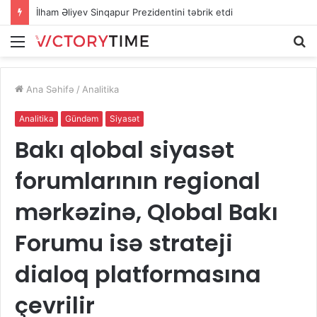
İlham Əliyev Sinqapur Prezidentini təbrik etdi
Menu
A
Ana Səhifə
/
Analitika
Analitika
Gündəm
Siyasət
Bakı qlobal siyasət
forumlarının regional
mərkəzinə, Qlobal Bakı
Forumu isə strateji
dialoq platformasına
çevrilir