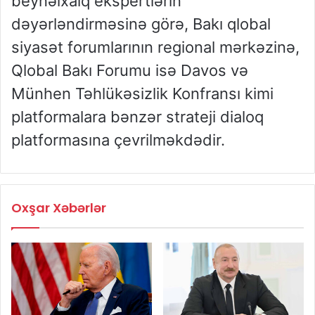
beynəlxalq ekspertlərin
dəyərləndirməsinə görə, Bakı qlobal
siyasət forumlarının regional mərkəzinə,
Qlobal Bakı Forumu isə Davos və
Münhen Təhlükəsizlik Konfransı kimi
platformalara bənzər strateji dialoq
platformasına çevrilməkdədir.
Oxşar Xəbərlər