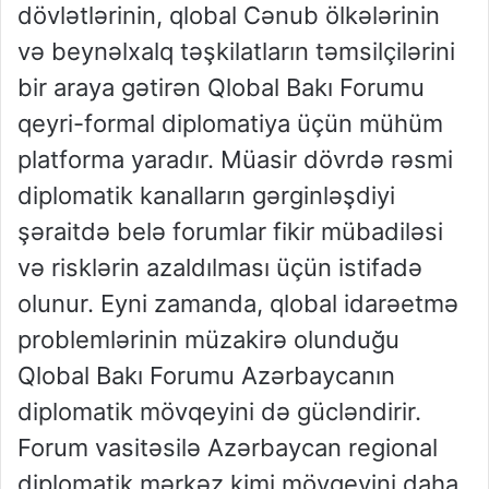
dövlətlərinin, qlobal Cənub ölkələrinin
və beynəlxalq təşkilatların təmsilçilərini
bir araya gətirən Qlobal Bakı Forumu
qeyri-formal diplomatiya üçün mühüm
platforma yaradır. Müasir dövrdə rəsmi
diplomatik kanalların gərginləşdiyi
şəraitdə belə forumlar fikir mübadiləsi
və risklərin azaldılması üçün istifadə
olunur. Eyni zamanda, qlobal idarəetmə
problemlərinin müzakirə olunduğu
Qlobal Bakı Forumu Azərbaycanın
diplomatik mövqeyini də gücləndirir.
Forum vasitəsilə Azərbaycan regional
diplomatik mərkəz kimi mövqeyini daha