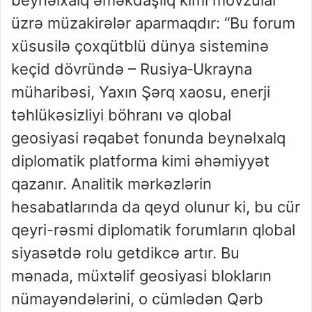
üzrə müzakirələr aparmaqdır: “Bu forum
xüsusilə çoxqütblü dünya sisteminə
keçid dövründə – Rusiya‑Ukrayna
müharibəsi, Yaxın Şərq xaosu, enerji
təhlükəsizliyi böhranı və qlobal
geosiyasi rəqabət fonunda beynəlxalq
diplomatik platforma kimi əhəmiyyət
qazanır. Analitik mərkəzlərin
hesabatlarında da qeyd olunur ki, bu cür
qeyri-rəsmi diplomatik forumların qlobal
siyasətdə rolu getdikcə artır. Bu
mənada, müxtəlif geosiyasi blokların
nümayəndələrini, o cümlədən Qərb