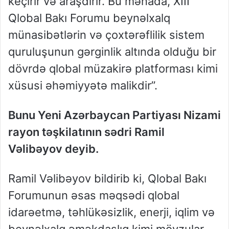
keçirir və araşdırır. Bu mənada, XIII
Qlobal Bakı Forumu beynəlxalq
münasibətlərin və çoxtərəflilik sistem
quruluşunun gərginlik altında olduğu bir
dövrdə qlobal müzakirə platforması kimi
xüsusi əhəmiyyətə malikdir”.
Bunu Yeni Azərbaycan Partiyası Nizami
rayon təşkilatının sədri Ramil
Vəlibəyov deyib.
Ramil Vəlibəyov bildirib ki, Qlobal Bakı
Forumunun əsas məqsədi qlobal
idarəetmə, təhlükəsizlik, enerji, iqlim və
beynəlxalq əməkdaşlıq kimi mövzular