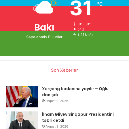
31
℃
Bakı
31º - 31º
54%
3.41 km/h
Səpələnmiş Buludlar
Son Xəbərlər
Xərçəng bədəninə yayılır – Oğlu
danışdı
Avqust 9, 2026
İlham Əliyev Sinqapur Prezidentini
təbrik etdi
Avqust 9, 2026