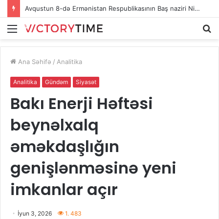
Avqustun 8-də Ermənistan Respublikasının Baş naziri Nikol Paşinyan Azərbaycan Respublikasının Prezidenti İlham Əliyevə zəng edib
Menu
A
Ana Səhifə
/
Analitika
Analitika
Gündəm
Siyasət
Bakı Enerji Həftəsi
beynəlxalq
əməkdaşlığın
genişlənməsinə yeni
imkanlar açır
İyun 3, 2026
1. 483