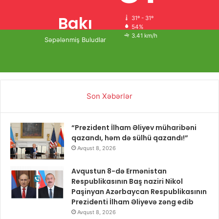
Bakı
31º - 31º
54%
3.41 km/h
Səpələnmiş Buludlar
Son Xəbərlər
“Prezident İlham Əliyev müharibəni
qazandı, həm də sülhü qazandı!”
Avqust 8, 2026
Avqustun 8-də Ermənistan
Respublikasının Baş naziri Nikol
Paşinyan Azərbaycan Respublikasının
Prezidenti İlham Əliyevə zəng edib
Avqust 8, 2026