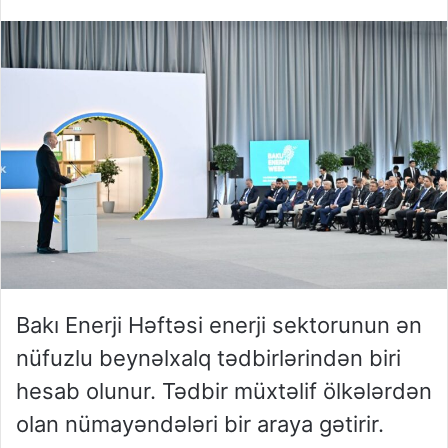
Bakı Enerji Həftəsi enerji sektorunun ən
nüfuzlu beynəlxalq tədbirlərindən biri
hesab olunur. Tədbir müxtəlif ölkələrdən
olan nümayəndələri bir araya gətirir.