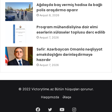
Ağdaşda baş vermiş hadisə ilə bağlı
polis araşdırma aparır
Avqust 8, 2026
Proqram mühəndisliyinə dair elmi
əsərlərin xülasələr toplusu dərc edilib
Avqust 7, 2026
Səfir: Azərbaycan Omanla nəqliyyat
əməkdaşlığını dərinləşdirməyə
hazırdır
Avqust 7, 2026
© 2022
Victorytime.az
Bütün hüquqları qorunur.
Haqqımızda
Əlaqə
Facebook
Twitter
YouTube
Instagram