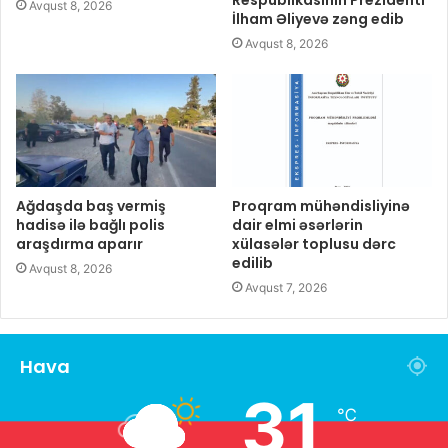
Respublikasının Prezidenti
Avqust 8, 2026
İlham Əliyevə zəng edib
Avqust 8, 2026
Ağdaşda baş vermiş
Proqram mühəndisliyinə
hadisə ilə bağlı polis
dair elmi əsərlərin
araşdırma aparır
xülasələr toplusu dərc
edilib
Avqust 8, 2026
Avqust 7, 2026
Hava
31
℃