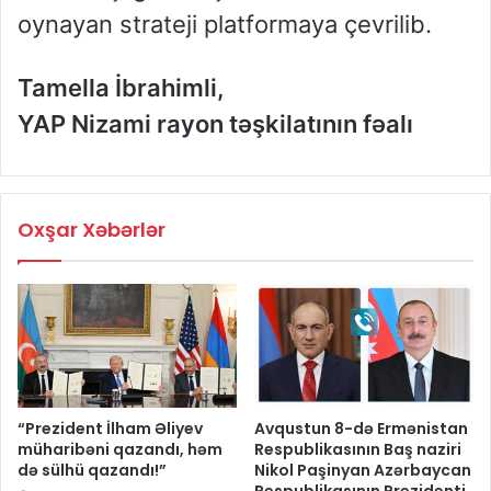
oynayan strateji platformaya çevrilib.
Tamella İbrahimli,
YAP Nizami rayon təşkilatının fəalı
Oxşar Xəbərlər
“Prezident İlham Əliyev
Avqustun 8-də Ermənistan
müharibəni qazandı, həm
Respublikasının Baş naziri
də sülhü qazandı!”
Nikol Paşinyan Azərbaycan