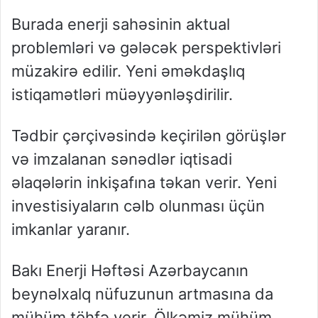
Burada enerji sahəsinin aktual
problemləri və gələcək perspektivləri
müzakirə edilir. Yeni əməkdaşlıq
istiqamətləri müəyyənləşdirilir.
Tədbir çərçivəsində keçirilən görüşlər
və imzalanan sənədlər iqtisadi
əlaqələrin inkişafına təkan verir. Yeni
investisiyaların cəlb olunması üçün
imkanlar yaranır.
Bakı Enerji Həftəsi Azərbaycanın
beynəlxalq nüfuzunun artmasına da
mühüm töhfə verir. Ölkəmiz mühüm