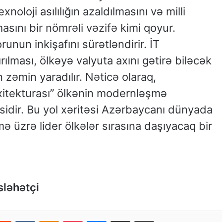
noloji asılılığın azaldılmasını və milli
asını bir nömrəli vəzifə kimi qoyur.
nun inkişafını sürətləndirir. İT
lması, ölkəyə valyuta axını gətirə biləcək
 zəmin yaradılır. Nəticə olaraq,
xitekturası” ölkənin modernləşmə
idir. Bu yol xəritəsi Azərbaycanı dünyada
 üzrə lider ölkələr sırasına daşıyacaq bir
sləhətçi
Reddit
VKontakte
Odnoklassniki
Pocket
Messenger
Email ilə paylaş
Print