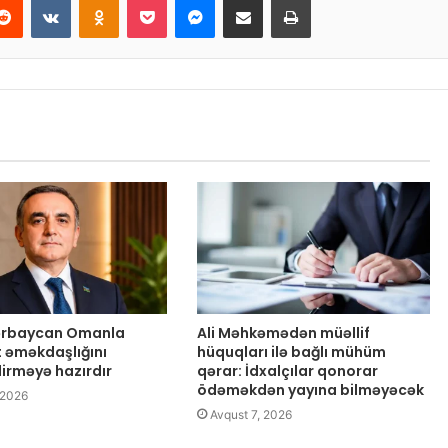
zərbaycan Omanla
Ali Məhkəmədən müəllif
t əməkdaşlığını
hüquqları ilə bağlı mühüm
dirməyə hazırdır
qərar: İdxalçılar qonorar
ödəməkdən yayına bilməyəcək
 2026
Avqust 7, 2026