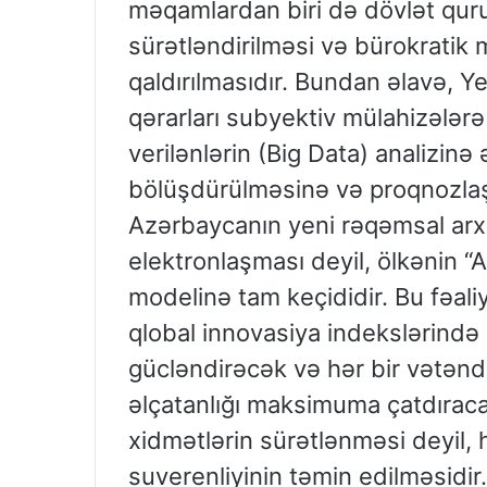
məqamlardan biri də dövlət qur
sürətləndirilməsi və bürokratik
qaldırılmasıdır. Bundan əlavə, Y
qərarları subyektiv mülahizələrə
verilənlərin (Big Data) analizinə
bölüşdürülməsinə və proqnozlaş
Azərbaycanın yeni rəqəmsal arxi
elektronlaşması deyil, ölkənin “
modelinə tam keçididir. Bu fəali
qlobal innovasiya indekslərind
gücləndirəcək və hər bir vətənd
əlçatanlığı maksimuma çatdıraca
xidmətlərin sürətlənməsi deyil
suverenliyinin təmin edilməsidir