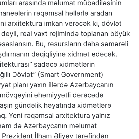
umları arasında məlumat mübadiləsinin
 maneələrin rəqəmsal həllərlə aradan
eni arxitektura imkan verəcək ki, dövlət
 deyil, real vaxt rejimində toplanan böyük
 əsaslansın. Bu, resursların daha səmərəli
dırmanın dəqiqliyinə xidmət edəcək.
tekturası” sadəcə xidmətlərin
Ağıllı Dövlət” (Smart Government)
yyət planı yaxın illərdə Azərbaycanın
ə mövqeyini əhəmiyyətli dərəcədə
aşın gündəlik həyatında xidmətlərə
q. Yeni rəqəmsal arxitektura yalnız
, həm də Azərbaycanın məlumat
. Prezident İlham Əliyev tərəfindən