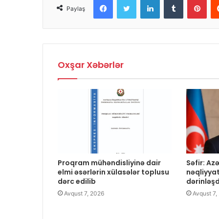
Paylaş
Oxşar Xəbərlər
Proqram mühəndisliyinə dair
Səfir: A
elmi əsərlərin xülasələr toplusu
nəqliyya
dərc edilib
dərinləş
Avqust 7, 2026
Avqust 7,