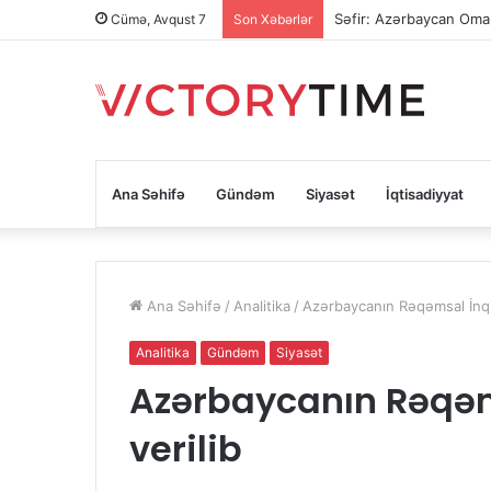
Səfir: Azərbaycan Oman
Cümə, Avqust 7
Son Xəbərlər
Ana Səhifə
Gündəm
Siyasət
İqtisadiyyat
Ana Səhifə
/
Analitika
/
Azərbaycanın Rəqəmsal İnqila
Analitika
Gündəm
Siyasət
Azərbaycanın Rəqəms
verilib