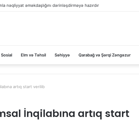
la nəqliyyat əməkdaşlığını dərinləşdirməyə hazırdır
Sosial
Elm və Təhsil
Səhiyyə
Qarabağ və Şərqi Zəngəzur
bına artıq start verilib
al İnqilabına artıq start