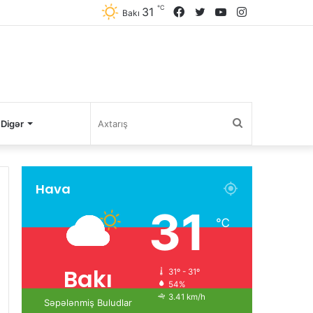
℃
31
Facebook
Twitter
YouTube
Instagram
Bakı
Axtarış
Digər
Hava
31
℃
Bakı
31º - 31º
54%
3.41 km/h
Səpələnmiş Buludlar