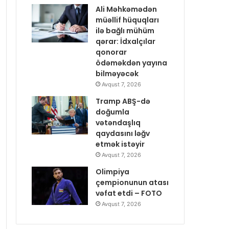
Ali Məhkəmədən
müəllif hüquqları
ilə bağlı mühüm
qərar: İdxalçılar
qonorar
ödəməkdən yayına
bilməyəcək
Avqust 7, 2026
Tramp ABŞ-də
doğumla
vətəndaşlıq
qaydasını ləğv
etmək istəyir
Avqust 7, 2026
Olimpiya
çempionunun atası
vəfat etdi – FOTO
Avqust 7, 2026