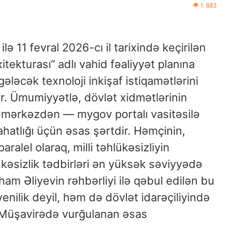
1. 883
ilə 11 fevral 2026-cı il tarixində keçirilən
tekturası” adlı vahid fəaliyyət planına
ləcək texnoloji inkişaf istiqamətlərini
 Ümumiyyətlə, dövlət xidmətlərinin
d mərkəzdən — mygov portalı vasitəsilə
hatlığı üçün əsas şərtdir. Həmçinin,
aralel olaraq, milli təhlükəsizliyin
əsizlik tədbirləri ən yüksək səviyyədə
ham Əliyevin rəhbərliyi ilə qəbul edilən bu
yenilik deyil, həm də dövlət idarəçiliyində
. Müşavirədə vurğulanan əsas