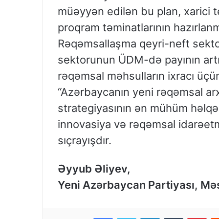
müəyyən edilən bu plan, xarici tex
proqram təminatlarının hazırlanm
Rəqəmsallaşma qeyri-neft sektoru
sektorunun ÜDM-də payının artırı
rəqəmsal məhsulların ixracı üçün
“Azərbaycanın yeni rəqəmsal ar
strategiyasının ən mühüm həlqəs
innovasiya və rəqəmsal idarəetmə
sıçrayışdır.
Əyyub Əliyev,
Yeni Azərbaycan Partiyası, Mə
Facebook
Twitter
LinkedIn
Tumblr
Pinterest