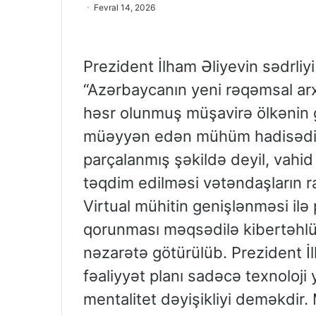
Fevral 14, 2026
Prezident İlham Əliyevin sədrliyi 
“Azərbaycanın yeni rəqəmsal arxi
həsr olunmuş müşavirə ölkənin gə
müəyyən edən mühüm hadisədir.
parçalanmış şəkildə deyil, vahi
təqdim edilməsi vətəndaşların ra
Virtual mühitin genişlənməsi ilə p
qorunması məqsədilə kibertəhlük
nəzarətə götürülüb. Prezident İl
fəaliyyət planı sadəcə texnoloji 
mentalitet dəyişikliyi deməkdir