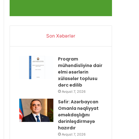
Son Xəbərlər
Proqram
mühəndisliyinə dair
elmi əsərlərin
xülasələr toplusu
dərc edilib
Avqust 7, 2026
Səfir: Azərbaycan
Omanla nəqliyyat
əməkdaşlığını
dərinləşdirməyə
hazırdır
Avqust 7, 2026