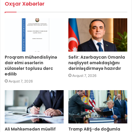
Oxşar Xəbərlər
Proqram mühəndisliyinə
Səfir: Azərbaycan Omanla
dair elmi əsərlərin
nəqliyyat əməkdaşlığını
xülasələr toplusu dərc
dərinləşdirməyə hazırdır
edilib
Avqust 7, 2026
Avqust 7, 2026
Ali Məhkəmədən müəllif
Tramp ABŞ-də doğumla