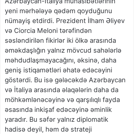
Azərbaycan-İtaliya münasibətlərinin
yeni mərhələyə qədəm qoyduğunu
nümayiş etdirdi. Prezident İlham Əliyev
və Ciorcia Meloni tərəfindən
səsləndirilən fikirlər iki ölkə arasında
əməkdaşlığın yalnız mövcud sahələrlə
məhdudlaşmayacağını, əksinə, daha
geniş istiqamətləri əhatə edəcəyini
göstərdi. Bu isə gələcəkdə Azərbaycan
və İtaliya arasında əlaqələrin daha da
möhkəmlənəcəyinə və qarşılıqlı fayda
əsasında inkişaf edəcəyinə əminlik
yaradır. Bu səfər yalnız diplomatik
hadisə deyil, həm də strateji