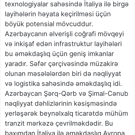
texnologiyalar sahəsində İtaliya ilə birgə
layihələrin həyata keçirilməsi üçün
böyük potensial mövcuddur.
Azərbaycanın əlverişli coğrafi mövqeyi
və inkişaf edən infrastruktur layihələri
bu əməkdaşlıq üçün geniş imkanlar
yaradır. Səfər çərçivəsində müzakirə
olunan məsələlərdən biri də nəqliyyat
və logistika sahəsində əməkdaşlıq idi.
Azərbaycan Şərq-Qərb və Şimal-Cənub
nəqliyyat dəhlizlərinin kəsişməsində
yerləşərək beynəlxalq ticarətdə mühüm
tranzit mərkəzə çevrilməkdədir. Bu
baxımdan İtaliya ilə əməkdaşlıq Avropa