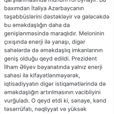
baxımdan İtaliya Azərbaycanın
təşəbbüslərini dəstəkləyir və gələcəkdə
bu əməkdaşlığın daha da
genişlənməsində maraqlıdır. Meloninin
çıxışında enerji ilə yanaşı, digər
sahələrdə də əməkdaşlıq imkanlarının
geniş olduğu qeyd edildi. Prezident
İlham Əliyev bəyanatında yalnız enerji
sahəsi ilə kifayətlənməyərək,
iqtisadiyyatın digər istiqamətlərində də
əməkdaşlığın artırılmasının vacibliyini
vurğuladı. O qeyd etdi ki, sənaye, kənd
təsərrüfatı, nəqliyyat və yüksək