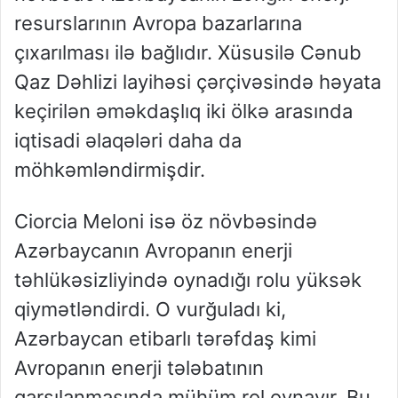
resurslarının Avropa bazarlarına
çıxarılması ilə bağlıdır. Xüsusilə Cənub
Qaz Dəhlizi layihəsi çərçivəsində həyata
keçirilən əməkdaşlıq iki ölkə arasında
iqtisadi əlaqələri daha da
möhkəmləndirmişdir.
Ciorcia Meloni isə öz növbəsində
Azərbaycanın Avropanın enerji
təhlükəsizliyində oynadığı rolu yüksək
qiymətləndirdi. O vurğuladı ki,
Azərbaycan etibarlı tərəfdaş kimi
Avropanın enerji tələbatının
qarşılanmasında mühüm rol oynayır. Bu