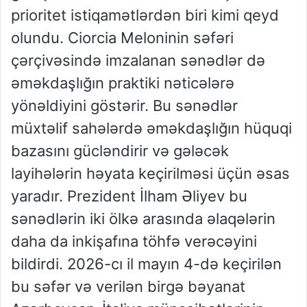
prioritet istiqamətlərdən biri kimi qeyd
olundu. Ciorcia Meloninin səfəri
çərçivəsində imzalanan sənədlər də
əməkdaşlığın praktiki nəticələrə
yönəldiyini göstərir. Bu sənədlər
müxtəlif sahələrdə əməkdaşlığın hüquqi
bazasını gücləndirir və gələcək
layihələrin həyata keçirilməsi üçün əsas
yaradır. Prezident İlham Əliyev bu
sənədlərin iki ölkə arasında əlaqələrin
daha da inkişafına töhfə verəcəyini
bildirdi. 2026-cı il mayın 4-də keçirilən
bu səfər və verilən birgə bəyanat