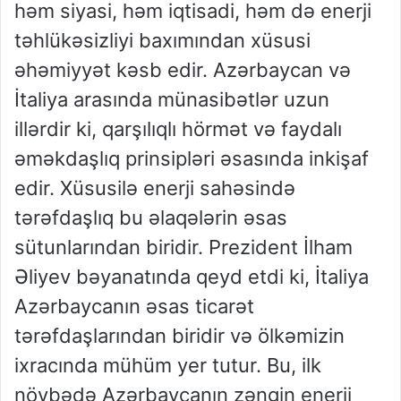
həm siyasi, həm iqtisadi, həm də enerji
təhlükəsizliyi baxımından xüsusi
əhəmiyyət kəsb edir. Azərbaycan və
İtaliya arasında münasibətlər uzun
illərdir ki, qarşılıqlı hörmət və faydalı
əməkdaşlıq prinsipləri əsasında inkişaf
edir. Xüsusilə enerji sahəsində
tərəfdaşlıq bu əlaqələrin əsas
sütunlarından biridir. Prezident İlham
Əliyev bəyanatında qeyd etdi ki, İtaliya
Azərbaycanın əsas ticarət
tərəfdaşlarından biridir və ölkəmizin
ixracında mühüm yer tutur. Bu, ilk
növbədə Azərbaycanın zəngin enerji