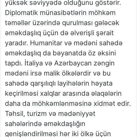
yüksək səviyyədə olduğunu göstərir.
Diplomatik münasibətlərin möhkəm
təməllər üzərində qurulması gələcək
əməkdaşlıq üçün də əlverişli şərait
yaradır. Humanitar və mədəni sahədə
əməkdaşlıq da bəyanatda öz əksini
tapdı. İtaliya və Azərbaycan zəngin
mədəni irsə malik ölkələrdir və bu
sahədə qarşılıqlı layihələrin həyata
keçirilməsi xalqlar arasında əlaqələrin
daha da möhkəmlənməsinə xidmət edir.
Təhsil, turizm və mədəniyyət
sahələrində əməkdaşlığın
genişləndirilməsi hər iki ölkə üçün