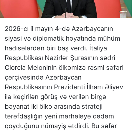
2026-cı il mayın 4-də Azərbaycanın
siyasi və diplomatik həyatında mühüm
hadisələrdən biri baş verdi. İtaliya
Respublikası Nazirlər Şurasının sədri
Ciorcia Meloninin ölkəmizə rəsmi səfəri
çərçivəsində Azərbaycan
Respublikasının Prezidenti İlham Əliyev
ilə keçirilən görüş və verilən birgə
bəyanat iki ölkə arasında strateji
tərəfdaşlığın yeni mərhələyə qədəm
qoyduğunu nümayiş etdirdi. Bu səfər