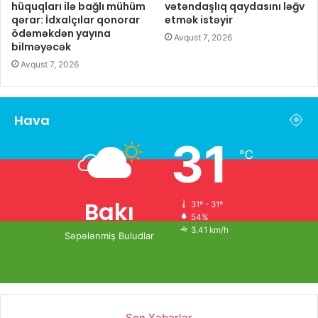
hüquqları ilə bağlı mühüm
vətəndaşlıq qaydasını ləğv
qərar: İdxalçılar qonorar
etmək istəyir
ödəməkdən yayına
Avqust 7, 2026
bilməyəcək
Avqust 7, 2026
Hava
31
℃
Bakı
31º - 31º
54%
3.41 km/h
Səpələnmiş Buludlar
Son Xəbərlər