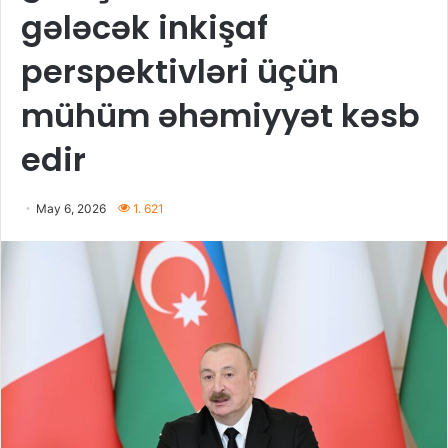
gələcək inkişaf
perspektivləri üçün
mühüm əhəmiyyət kəsb
edir
May 6, 2026
1. 621