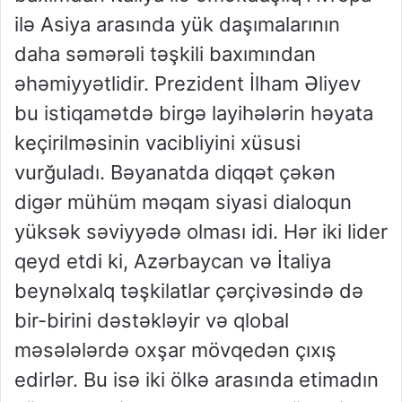
ilə Asiya arasında yük daşımalarının
daha səmərəli təşkili baxımından
əhəmiyyətlidir. Prezident İlham Əliyev
bu istiqamətdə birgə layihələrin həyata
keçirilməsinin vacibliyini xüsusi
vurğuladı. Bəyanatda diqqət çəkən
digər mühüm məqam siyasi dialoqun
yüksək səviyyədə olması idi. Hər iki lider
qeyd etdi ki, Azərbaycan və İtaliya
beynəlxalq təşkilatlar çərçivəsində də
bir-birini dəstəkləyir və qlobal
məsələlərdə oxşar mövqedən çıxış
edirlər. Bu isə iki ölkə arasında etimadın