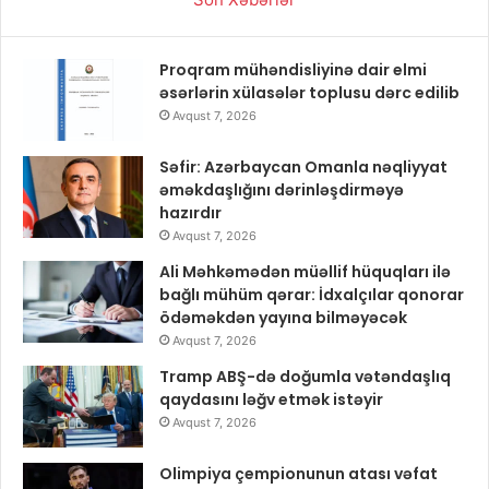
Proqram mühəndisliyinə dair elmi
əsərlərin xülasələr toplusu dərc edilib
Avqust 7, 2026
Səfir: Azərbaycan Omanla nəqliyyat
əməkdaşlığını dərinləşdirməyə
hazırdır
Avqust 7, 2026
Ali Məhkəmədən müəllif hüquqları ilə
bağlı mühüm qərar: İdxalçılar qonorar
ödəməkdən yayına bilməyəcək
Avqust 7, 2026
Tramp ABŞ-də doğumla vətəndaşlıq
qaydasını ləğv etmək istəyir
Avqust 7, 2026
Olimpiya çempionunun atası vəfat