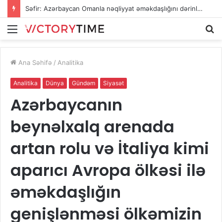
Səfir: Azərbaycan Omanla nəqliyyat əməkdaşlığını dərinləşdirməyə hazırdır
Menu
A
Ana Səhifə
/
Analitika
Analitika
Dünya
Gündəm
Siyasət
Azərbaycanın
beynəlxalq arenada
artan rolu və İtaliya kimi
aparıcı Avropa ölkəsi ilə
əməkdaşlığın
genişlənməsi ölkəmizin