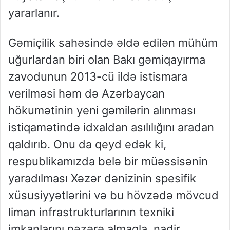
yararlanır.
Gəmiçilik sahəsində əldə edilən mühüm
uğurlardan biri olan Bakı gəmiqayırma
zavodunun 2013-cü ildə istismara
verilməsi həm də Azərbaycan
hökumətinin yeni gəmilərin alınması
istiqamətində idxaldan asılılığını aradan
qaldırıb. Onu da qeyd edək ki,
respublikamızda belə bir müəssisənin
yaradılması Xəzər dənizinin spesifik
xüsusiyyətlərini və bu hövzədə mövcud
liman infrastrukturlarının texniki
imkanlarını nəzərə almaqla, nadir