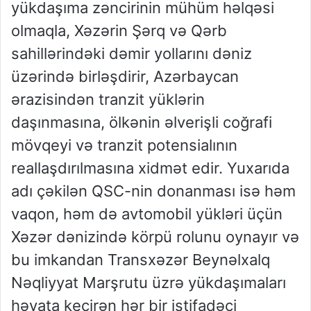
yükdaşıma zəncirinin mühüm həlqəsi
olmaqla, Xəzərin Şərq və Qərb
sahillərindəki dəmir yollarını dəniz
üzərində birləşdirir, Azərbaycan
ərazisindən tranzit yüklərin
daşınmasına, ölkənin əlverişli coğrafi
mövqeyi və tranzit potensialının
reallaşdırılmasına xidmət edir. Yuxarıda
adı çəkilən QSC-nin donanması isə həm
vaqon, həm də avtomobil yükləri üçün
Xəzər dənizində körpü rolunu oynayır və
bu imkandan Transxəzər Beynəlxalq
Nəqliyyat Marşrutu üzrə yükdaşımaları
həyata keçirən hər bir istifadəçi