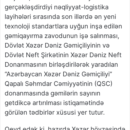
gerçəkləşdirdiyi nəqliyyat-logistika
layihələri sırasında son illərdə ən yeni
texnoloji standartlara uyğun inşa edilən
gəmiqayırma zavodunun işə salınması,
Dövlət Xəzər Dəniz Gəmiçiliyinin və
Dövlət Neft Şirkətinin Xəzər Dəniz Neft
Donanmasının birləşdirilərək yaradılan
“Azərbaycan Xəzər Dəniz Gəmiçiliyi”
Qapalı Səhmdar Cəmiyyətinin (QSC)
donanmasında gəmilərin sayının
getdikcə artırılması istiqamətində
görülən tədbirlər xüsusi yer tutur.
Qeyd edək ki, hazırda Xəzər hövzəsində