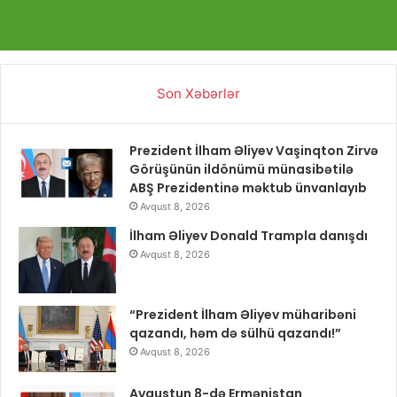
Son Xəbərlər
Prezident İlham Əliyev Vaşinqton Zirvə
Görüşünün ildönümü münasibətilə
ABŞ Prezidentinə məktub ünvanlayıb
Avqust 8, 2026
İlham Əliyev Donald Trampla danışdı
Avqust 8, 2026
“Prezident İlham Əliyev müharibəni
qazandı, həm də sülhü qazandı!”
Avqust 8, 2026
Avqustun 8-də Ermənistan