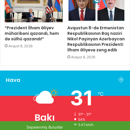
“Prezident İlham Əliyev
Avqustun 8-də Ermənistan
müharibəni qazandı, həm
Respublikasının Baş naziri
də sülhü qazandı!”
Nikol Paşinyan Azərbaycan
Respublikasının Prezidenti
Avqust 8, 2026
İlham Əliyevə zəng edib
Avqust 8, 2026
Hava
31
℃
Bakı
31º - 31º
54%
3.41 km/h
Səpələnmiş Buludlar