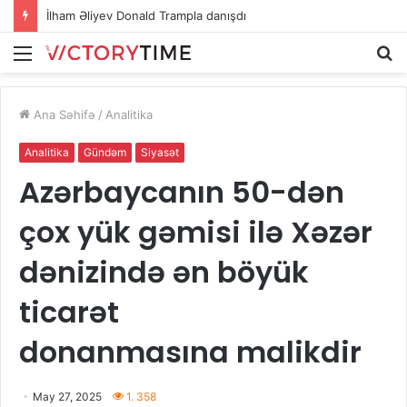
İlham Əliyev Donald Trampla danışdı
Menu
A
Ana Səhifə
/
Analitika
Analitika
Gündəm
Siyasət
Azərbaycanın 50-dən
çox yük gəmisi ilə Xəzər
dənizində ən böyük
ticarət
donanmasına malikdir
May 27, 2025
1. 358