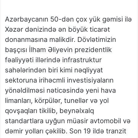
Azərbaycanın 50-dən çox yük gəmisi ilə
Xəzər dənizində ən böyük ticarət
donanmasına malikdir. Dövlətimizin
başçısı İlham Əliyevin prezidentlik
fəaliyyəti illərində infrastruktur
sahələrindən biri kimi nəqliyyat
sektoruna irihəcmli investisiyaların
yönəldilməsi nəticəsində yeni hava
limanları, körpülər, tunellər və yol
qovşaqları tikilib, beynəlxalq
standartlara uyğun müasir avtomobil və
dəmir yolları çəkilib. Son 19 ildə tranzit