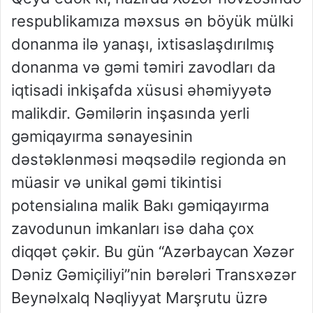
respublikamıza məxsus ən böyük mülki
donanma ilə yanaşı, ixtisaslaşdırılmış
donanma və gəmi təmiri zavodları da
iqtisadi inkişafda xüsusi əhəmiyyətə
malikdir. Gəmilərin inşasında yerli
gəmiqayırma sənayesinin
dəstəklənməsi məqsədilə regionda ən
müasir və unikal gəmi tikintisi
potensialına malik Bakı gəmiqayırma
zavodunun imkanları isə daha çox
diqqət çəkir. Bu gün “Azərbaycan Xəzər
Dəniz Gəmiçiliyi”nin bərələri Transxəzər
Beynəlxalq Nəqliyyat Marşrutu üzrə