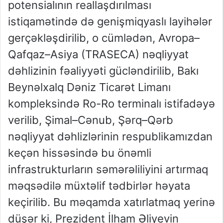
potensialının reallaşdırılması
istiqamətində də genişmiqyaslı layihələr
gerçəkləşdirilib, o cümlədən, Avropa–
Qafqaz–Asiya (TRASECA) nəqliyyat
dəhlizinin fəaliyyəti gücləndirilib, Bakı
Beynəlxalq Dəniz Ticarət Limanı
kompleksində Ro-Ro terminalı istifadəyə
verilib, Şimal–Cənub, Şərq–Qərb
nəqliyyat dəhlizlərinin respublikamızdan
keçən hissəsində bu önəmli
infrastrukturların səmərəliliyini artırmaq
məqsədilə müxtəlif tədbirlər həyata
keçirilib. Bu məqamda xatırlatmaq yerinə
düşər ki, Prezident İlham Əliyevin