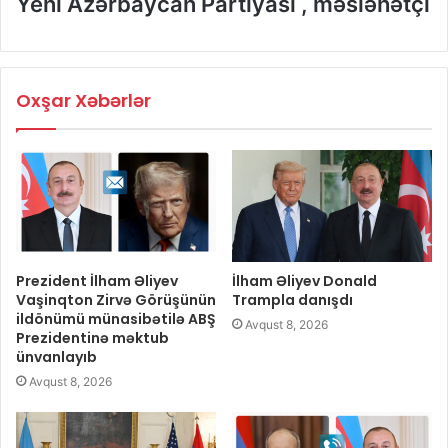
Yeni Azərbaycan Partiyası , məsləhətçi
Oxşar Xəbərlər
Prezident İlham Əliyev
İlham Əliyev Donald
Vaşinqton Zirvə Görüşünün
Trampla danışdı
ildönümü münasibətilə ABŞ
Avqust 8, 2026
Prezidentinə məktub
ünvanlayıb
Avqust 8, 2026