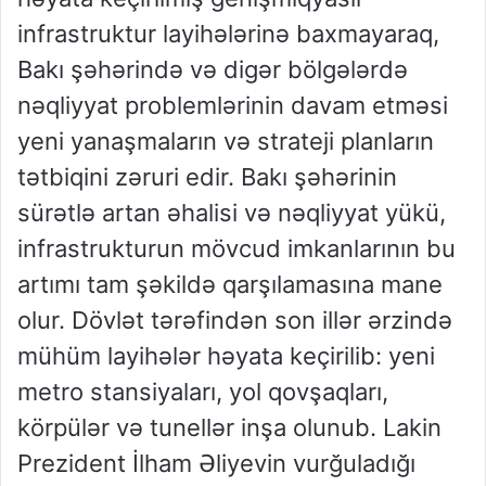
infrastruktur layihələrinə baxmayaraq,
Bakı şəhərində və digər bölgələrdə
nəqliyyat problemlərinin davam etməsi
yeni yanaşmaların və strateji planların
tətbiqini zəruri edir. Bakı şəhərinin
sürətlə artan əhalisi və nəqliyyat yükü,
infrastrukturun mövcud imkanlarının bu
artımı tam şəkildə qarşılamasına mane
olur. Dövlət tərəfindən son illər ərzində
mühüm layihələr həyata keçirilib: yeni
metro stansiyaları, yol qovşaqları,
körpülər və tunellər inşa olunub. Lakin
Prezident İlham Əliyevin vurğuladığı