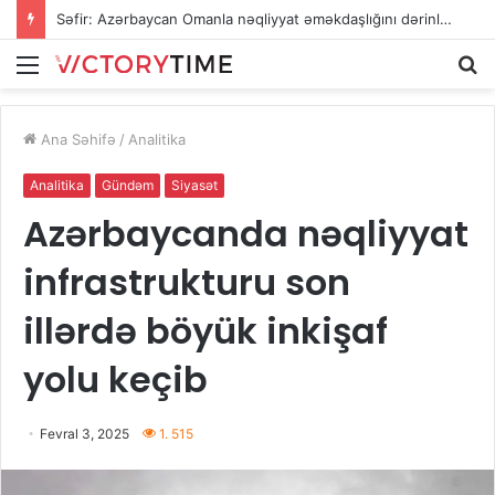
Səfir: Azərbaycan Omanla nəqliyyat əməkdaşlığını dərinləşdirməyə hazırdır
Menu
A
Ana Səhifə
/
Analitika
Analitika
Gündəm
Siyasət
Azərbaycanda nəqliyyat
infrastrukturu son
illərdə böyük inkişaf
yolu keçib
Fevral 3, 2025
1. 515