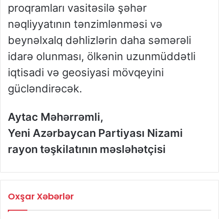
proqramları vasitəsilə şəhər
nəqliyyatının tənzimlənməsi və
beynəlxalq dəhlizlərin daha səmərəli
idarə olunması, ölkənin uzunmüddətli
iqtisadi və geosiyasi mövqeyini
gücləndirəcək.
Aytac Məhərrəmli,
Yeni Azərbaycan Partiyası Nizami
rayon təşkilatının məsləhətçisi
Oxşar Xəbərlər