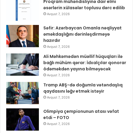
Proqram mühəndisliyinə dair elmi
əsərlərin xülasələr toplusu dərc edilib
Avqust 7, 2026
Səfir: Azərbaycan Omanla nəqliyyat
əməkdaşlığını dərinləşdirməyə
hazırdır
Avqust 7, 2026
Ali Məhkəmədən müəllif hüquqları ilə
bağlı mühüm qərar: İdxalçılar qonorar
ödəməkdən yayına bilməyəcək
Avqust 7, 2026
Tramp ABŞ-də doğumla vətəndaşlıq
qaydasını ləğv etmək istəyir
Avqust 7, 2026
Olimpiya çempionunun atası vəfat
etdi – FOTO
Avqust 7, 2026