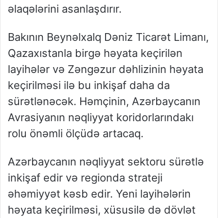
əlaqələrini asanlaşdırır.
Bakının Beynəlxalq Dəniz Ticarət Limanı,
Qazaxıstanla birgə həyata keçirilən
layihələr və Zəngəzur dəhlizinin həyata
keçirilməsi ilə bu inkişaf daha da
sürətlənəcək. Həmçinin, Azərbaycanın
Avrasiyanın nəqliyyat koridorlarındakı
rolu önəmli ölçüdə artacaq.
Azərbaycanın nəqliyyat sektoru sürətlə
inkişaf edir və regionda strateji
əhəmiyyət kəsb edir. Yeni layihələrin
həyata keçirilməsi, xüsusilə də dövlət