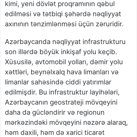
kimi, yeni dövlət proqramının qəbul
edilməsi və tətbiqi şəhərdə nəqliyyat
axınının tənzimlənməsi üçün zəruridir.
Azərbaycanda nəqliyyat infrastrukturu
son illərdə böyük inkişaf yolu keçib.
Xüsusilə, avtomobil yolları, dəmir yolu
xəttləri, beynəlxalq hava limanları və
limanlar sahəsində ciddi yatırımlar
edilmişdir. Bu infrastruktur layihələri,
Azərbaycanın geostrateji mövqeyini
daha da gücləndirir və regionun
mərkəzindəki mövqeyini nəzərə alaraq,
həm daxili, həm də xarici ticarət