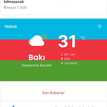
bilməyəcək
Avqust 7, 2026
Hava
31
℃
Bakı
31º - 31º
54%
3.41 km/h
Səpələnmiş Buludlar
Son Xəbərlər