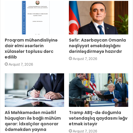
Proqram mühəndisliyinə
Səfir: Azərbaycan Omanla
dair elmi əsərlərin
nəqliyyat əməkdaşlığını
xülasələr toplusu dərc
dərinləşdirməyə hazırdır
edilib
Avqust 7, 2026
Avqust 7, 2026
Ali Məhkəmədən müəllif
Tramp ABŞ-də doğumla
hüquqları ilə bağlı mühüm
vətəndaşlıq qaydasını ləğv
qərar: İdxalçılar qonorar
etmək istəyir
ödəməkdən yayına
Avqust 7, 2026