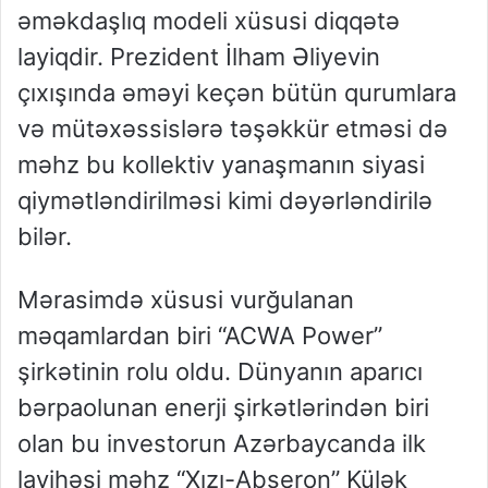
əməkdaşlıq modeli xüsusi diqqətə
layiqdir. Prezident İlham Əliyevin
çıxışında əməyi keçən bütün qurumlara
və mütəxəssislərə təşəkkür etməsi də
məhz bu kollektiv yanaşmanın siyasi
qiymətləndirilməsi kimi dəyərləndirilə
bilər.
Mərasimdə xüsusi vurğulanan
məqamlardan biri “ACWA Power”
şirkətinin rolu oldu. Dünyanın aparıcı
bərpaolunan enerji şirkətlərindən biri
olan bu investorun Azərbaycanda ilk
layihəsi məhz “Xızı-Abşeron” Külək