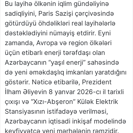
Bu layihə ölkənin iqlim gündəliyinə
sadiqliyini, Paris Sazişi çərçivəsində
götürdüyü öhdəlikləri real layihələrlə
dəstəklədiyini nümayiş etdirir. Eyni
zamanda, Avropa və region ölkələri
üçün etibarlı enerji tərəfdaşı olan
Azərbaycanın “yaşıl enerji” sahəsində
də yeni əməkdaşlıq imkanları yaratdığını
göstərir. Nəticə etibarilə, Prezident
İlham Əliyevin 8 yanvar 2026-cı il tarixli
çıxışı və “Xızı-Abşeron” Külək Elektrik
Stansiyasının istifadəyə verilməsi,
Azərbaycanın iqtisadi inkişaf modelində
keyfiyyətcə yeni mərhələnin rəmzidir.