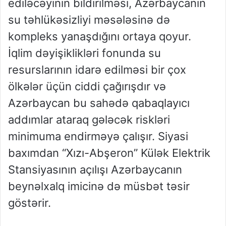
ediləcəyinin bildirilməsi, Azərbaycanın
su təhlükəsizliyi məsələsinə də
kompleks yanaşdığını ortaya qoyur.
İqlim dəyişiklikləri fonunda su
resurslarının idarə edilməsi bir çox
ölkələr üçün ciddi çağırışdır və
Azərbaycan bu sahədə qabaqlayıcı
addımlar ataraq gələcək riskləri
minimuma endirməyə çalışır. Siyasi
baxımdan “Xızı-Abşeron” Külək Elektrik
Stansiyasının açılışı Azərbaycanın
beynəlxalq imicinə də müsbət təsir
göstərir.