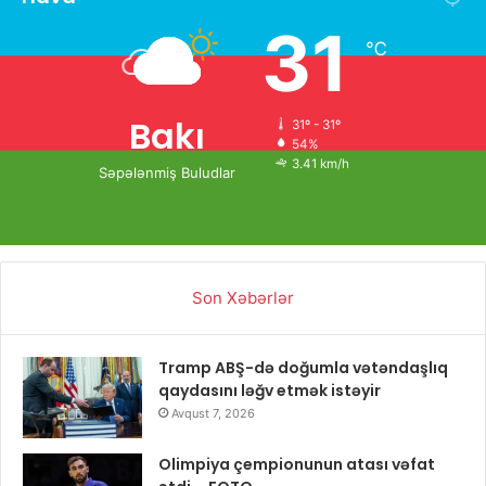
31
℃
Bakı
31º - 31º
54%
3.41 km/h
Səpələnmiş Buludlar
Son Xəbərlər
Tramp ABŞ-də doğumla vətəndaşlıq
qaydasını ləğv etmək istəyir
Avqust 7, 2026
Olimpiya çempionunun atası vəfat