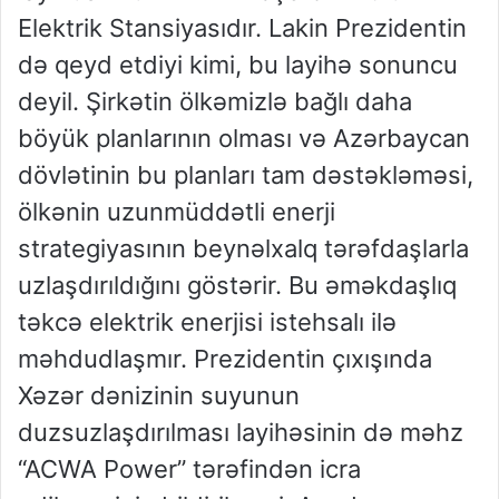
Elektrik Stansiyasıdır. Lakin Prezidentin
də qeyd etdiyi kimi, bu layihə sonuncu
deyil. Şirkətin ölkəmizlə bağlı daha
böyük planlarının olması və Azərbaycan
dövlətinin bu planları tam dəstəkləməsi,
ölkənin uzunmüddətli enerji
strategiyasının beynəlxalq tərəfdaşlarla
uzlaşdırıldığını göstərir. Bu əməkdaşlıq
təkcə elektrik enerjisi istehsalı ilə
məhdudlaşmır. Prezidentin çıxışında
Xəzər dənizinin suyunun
duzsuzlaşdırılması layihəsinin də məhz
“ACWA Power” tərəfindən icra