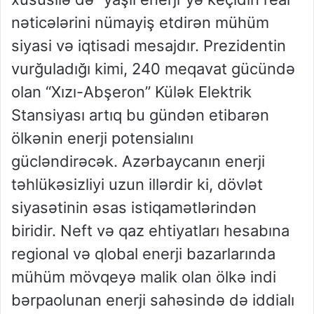
nəticələrini nümayiş etdirən mühüm
siyasi və iqtisadi mesajdır. Prezidentin
vurğuladığı kimi, 240 meqavat gücündə
olan “Xızı-Abşeron” Külək Elektrik
Stansiyası artıq bu gündən etibarən
ölkənin enerji potensialını
gücləndirəcək. Azərbaycanın enerji
təhlükəsizliyi uzun illərdir ki, dövlət
siyasətinin əsas istiqamətlərindən
biridir. Neft və qaz ehtiyatları hesabına
regional və qlobal enerji bazarlarında
mühüm mövqeyə malik olan ölkə indi
bərpaolunan enerji sahəsində də iddialı