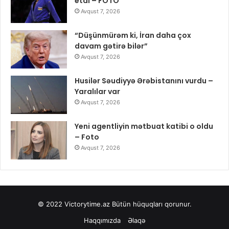
etdi – FOTO
Avqust 7, 2026
“Düşünmürəm ki, İran daha çox
davam gətirə bilər”
Avqust 7, 2026
Husilər Səudiyyə Ərəbistanını vurdu –
Yaralılar var
Avqust 7, 2026
Yeni agentliyin mətbuat katibi o oldu
– Foto
Avqust 7, 2026
© 2022
Victorytime.az
Bütün hüquqları qorunur.
Haqqımızda
Əlaqə