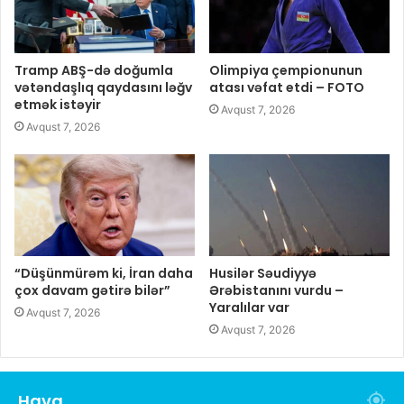
Tramp ABŞ-də doğumla
Olimpiya çempionunun
vətəndaşlıq qaydasını ləğv
atası vəfat etdi – FOTO
etmək istəyir
Avqust 7, 2026
Avqust 7, 2026
“Düşünmürəm ki, İran daha
Husilər Səudiyyə
çox davam gətirə bilər”
Ərəbistanını vurdu –
Yaralılar var
Avqust 7, 2026
Avqust 7, 2026
Hava