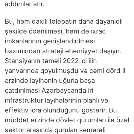
addımlar atır.
Bu, həm daxili tələbatın daha dayanıqlı
şəkildə ödənilməsi, həm də ixrac
imkanlarının genişləndirilməsi
baxımından strateji əhəmiyyət daşıyır.
Stansiyanın təməli 2022-ci ilin
yanvarında qoyulmuşdu və cəmi dörd il
ərzində layihənin uğurla başa
çatdırılması Azərbaycanda iri
infrastruktur layihələrinin planlı və
effektiv icra olunduğunu göstərir. Bu
müddət ərzində dövlət qurumları ilə özəl
sektor arasında qurulan səmərəli