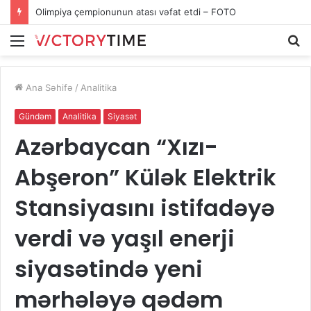
Olimpiya çempionunun atası vəfat etdi – FOTO
Menu
A
Ana Səhifə
/
Analitika
Gündəm
Analitika
Siyasət
Azərbaycan “Xızı-
Abşeron” Külək Elektrik
Stansiyasını istifadəyə
verdi və yaşıl enerji
siyasətində yeni
mərhələyə qədəm