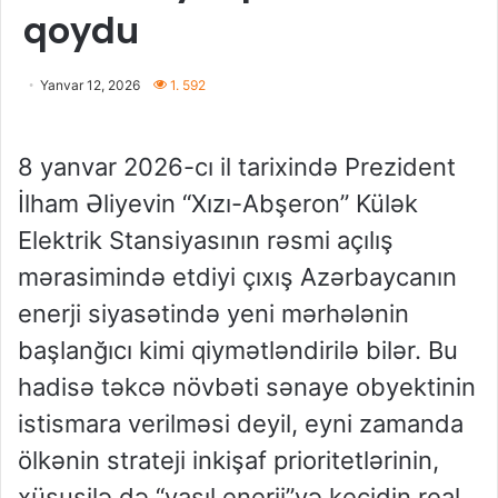
qoydu
Yanvar 12, 2026
1. 592
8 yanvar 2026-cı il tarixində Prezident
İlham Əliyevin “Xızı-Abşeron” Külək
Elektrik Stansiyasının rəsmi açılış
mərasimində etdiyi çıxış Azərbaycanın
enerji siyasətində yeni mərhələnin
başlanğıcı kimi qiymətləndirilə bilər. Bu
hadisə təkcə növbəti sənaye obyektinin
istismara verilməsi deyil, eyni zamanda
ölkənin strateji inkişaf prioritetlərinin,
xüsusilə də “yaşıl enerji”yə keçidin real