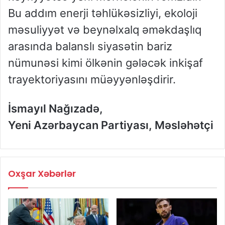
Bu addım enerji təhlükəsizliyi, ekoloji
məsuliyyət və beynəlxalq əməkdaşlıq
arasında balanslı siyasətin bariz
nümunəsi kimi ölkənin gələcək inkişaf
trayektoriyasını müəyyənləşdirir.
İsmayıl Nağızadə,
Yeni Azərbaycan Partiyası, Məsləhətçi
Oxşar Xəbərlər