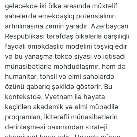
gələcəkdə iki ölkə arasında müxtəlif
sahələrdə əməkdaşlıq potensialının
artırılmasına zəmin yaradır. Azərbaycan
Respublikası tərəfdaş ölkələrlə qarşılıqlı
faydalı əməkdaşlıq modelini təşviq edir
və bu yanaşma təkcə siyasi və iqtisadi
münasibətlərlə məhdudlaşmır, həm də
humanitar, təhsil və elmi sahələrdə
özünü qabarıq şəkildə göstərir. Bu
kontekstdə, Vyetnam ilə həyata
keçirilən akademik və elmi mübadilə
proqramları, ikitərəfli münasibətlərin
dərinləşməsi baxımından strateji
əhəmiyyət kəsb edir. Hazırda dünya