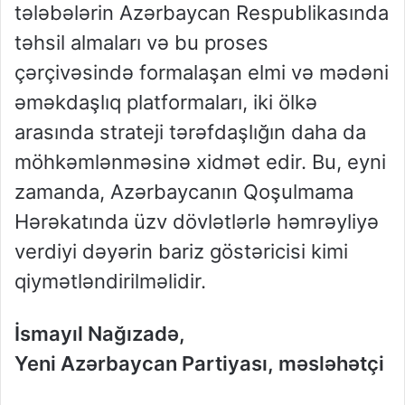
tələbələrin Azərbaycan Respublikasında
təhsil almaları və bu proses
çərçivəsində formalaşan elmi və mədəni
əməkdaşlıq platformaları, iki ölkə
arasında strateji tərəfdaşlığın daha da
möhkəmlənməsinə xidmət edir. Bu, eyni
zamanda, Azərbaycanın Qoşulmama
Hərəkatında üzv dövlətlərlə həmrəyliyə
verdiyi dəyərin bariz göstəricisi kimi
qiymətləndirilməlidir.
İsmayıl Nağızadə,
Yeni Azərbaycan Partiyası, məsləhətçi