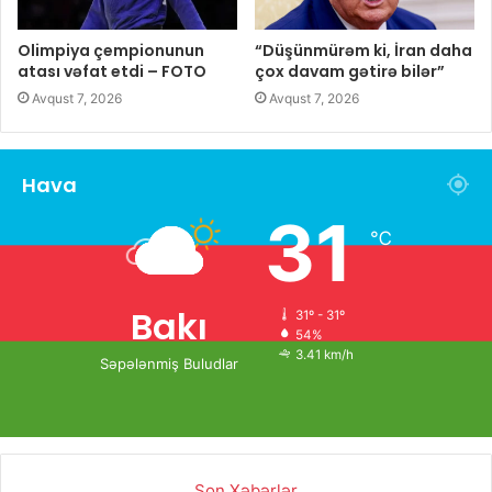
Olimpiya çempionunun
“Düşünmürəm ki, İran daha
atası vəfat etdi – FOTO
çox davam gətirə bilər”
Avqust 7, 2026
Avqust 7, 2026
Hava
31
℃
Bakı
31º - 31º
54%
3.41 km/h
Səpələnmiş Buludlar
Son Xəbərlər