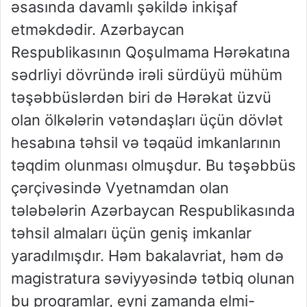
əsasında davamlı şəkildə inkişaf
etməkdədir. Azərbaycan
Respublikasının Qoşulmama Hərəkatına
sədrliyi dövründə irəli sürdüyü mühüm
təşəbbüslərdən biri də Hərəkat üzvü
olan ölkələrin vətəndaşları üçün dövlət
hesabına təhsil və təqaüd imkanlarının
təqdim olunması olmuşdur. Bu təşəbbüs
çərçivəsində Vyetnamdan olan
tələbələrin Azərbaycan Respublikasında
təhsil almaları üçün geniş imkanlar
yaradılmışdır. Həm bakalavriat, həm də
magistratura səviyyəsində tətbiq olunan
bu proqramlar, eyni zamanda elmi-