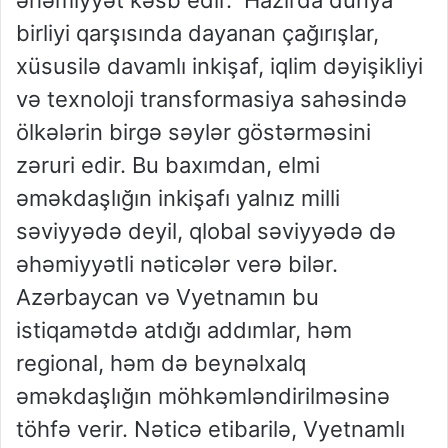
birliyi qarşısında dayanan çağırışlar,
xüsusilə davamlı inkişaf, iqlim dəyişikliyi
və texnoloji transformasiya sahəsində
ölkələrin birgə səylər göstərməsini
zəruri edir. Bu baxımdan, elmi
əməkdaşlığın inkişafı yalnız milli
səviyyədə deyil, qlobal səviyyədə də
əhəmiyyətli nəticələr verə bilər.
Azərbaycan və Vyetnamın bu
istiqamətdə atdığı addımlar, həm
regional, həm də beynəlxalq
əməkdaşlığın möhkəmləndirilməsinə
töhfə verir. Nəticə etibarilə, Vyetnamlı