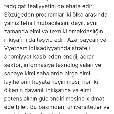
tədqiqat fəaliyyətini də əhatə edir.
Sözügedən proqramlar iki ölkə arasında
yalnız təhsil mübadiləsini deyil, eyni
zamanda elmi və texniki əməkdaşlığın
inkişafını da təşviq edir. Azərbaycan və
Vyetnam iqtisadiyyatında strateji
əhəmiyyət kəsb edən enerji, aqrar
sektor, informasiya texnologiyaları və
sənaye kimi sahələrdə birgə elmi
layihələrin həyata keçirilməsi, hər iki
ölkənin davamlı inkişafına və elmi
potensialının gücləndirilməsinə xidmət
edə bilər. Bu baxımdan, universitetlər və