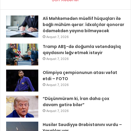
Ali Məhkəmədən müəllif hüquqları ilə
bağlı mühüm qərar: İdxalçılar qonorar
ödəməkdən yayına bilməyəcək
Avqust 7, 2026
Tramp ABŞ-də doğumla vətəndaşlıq
qaydasını ləğv etmək istəyir
Avqust 7, 2026
Olimpiya çempionunun atası vəfat
etdi – FOTO
Avqust 7, 2026
“Düşünmürəm ki, İran daha çox
davam gətirə bilər”
Avqust 7, 2026
Husilər Səudiyyə Ərəbistanını vurdu –
Yaralılar var