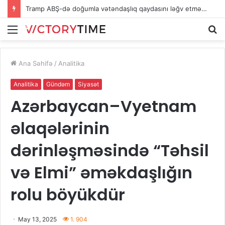
Tramp ABŞ-də doğumla vətəndaşlıq qaydasını ləğv etmək istəyir
Menu
A
Ana Səhifə
/
Analitika
Analitika
Gündəm
Siyasət
Azərbaycan–Vyetnam
əlaqələrinin
dərinləşməsində “Təhsil
və Elmi” əməkdaşlığın
rolu böyükdür
May 13, 2025
1. 904