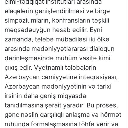
elmi-tədqiqat institutları arasında
əlaqələrin genişləndirilməsi və birgə
simpoziumların, konfransların təşkili
məqsədəuyğun hesab edilir. Eyni
zamanda, tələbə mübadiləsi iki ölkə
arasında mədəniyyətlərarası dialoqun
dərinləşməsində mühüm vasitə kimi
çıxış edir. Vyetnamlı tələbələrin
Azərbaycan cəmiyyətinə inteqrasiyası,
Azərbaycan mədəniyyətinin və tarixi
irsinin daha geniş miqyasda
tanıdılmasına şərait yaradır. Bu proses,
gənc nəslin qarşılıqlı anlaşma və hörmət
ruhunda formalaşmasına töhfə verir və