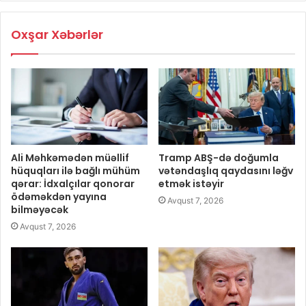
Oxşar Xəbərlər
Ali Məhkəmədən müəllif
Tramp ABŞ-də doğumla
hüquqları ilə bağlı mühüm
vətəndaşlıq qaydasını ləğv
qərar: İdxalçılar qonorar
etmək istəyir
ödəməkdən yayına
Avqust 7, 2026
bilməyəcək
Avqust 7, 2026