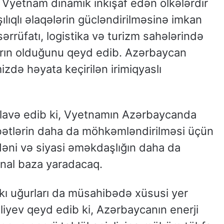
ə Vyetnam dinamik inkişaf edən ölkələrdir
şılıqlı əlaqələrin gücləndirilməsinə imkan
sərrüfatı, logistika və turizm sahələrində
rın olduğunu qeyd edib. Azərbaycan
izdə həyata keçirilən irimiqyaslı
lavə edib ki, Vyetnamın Azərbaycanda
sibətlərin daha da möhkəmləndirilməsi üçün
ədəni və siyasi əməkdaşlığın daha da
onal baza yaradacaq.
kı uğurları da müsahibədə xüsusi yer
iyev qeyd edib ki, Azərbaycanın enerji