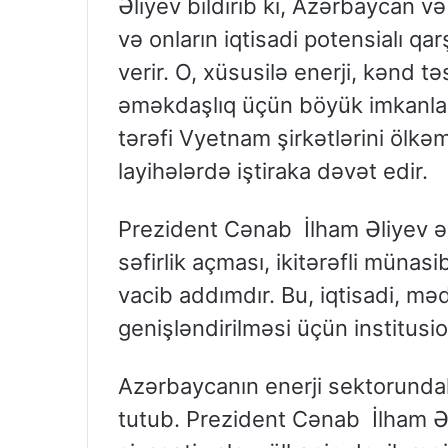
Əliyev bildirib ki, Azərbaycan v
və onların iqtisadi potensialı qar
verir. O, xüsusilə enerji, kənd tə
əməkdaşlıq üçün böyük imkanla
tərəfi Vyetnam şirkətlərini ölkəm
layihələrdə iştiraka dəvət edir.
Prezident Cənab İlham Əliyev ə
səfirlik açması, ikitərəfli müna
vacib addımdır. Bu, iqtisadi, m
genişləndirilməsi üçün institusi
Azərbaycanın enerji sektorunda
tutub. Prezident Cənab İlham Əl