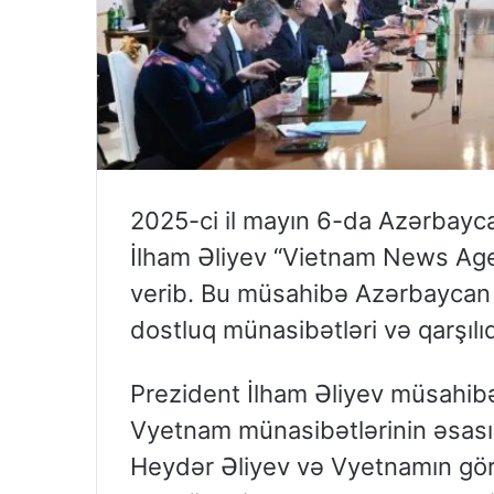
2025-ci il mayın 6-da Azərbayc
İlham Əliyev “Vietnam News Ag
verib. Bu müsahibə Azərbaycan
dostluq münasibətləri və qarşılı
Prezident İlham Əliyev müsahib
Vyetnam münasibətlərinin əsası
Heydər Əliyev və Vyetnamın görk