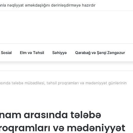
la nəqliyyat əməkdaşlığını dərinləşdirməyə hazırdır
Sosial
Elm və Təhsil
Səhiyyə
Qarabağ və Şərqi Zəngəzur
ında tələbə mübadiləsi, təhsil proqramları və mədəniyyət günlərinin
nam arasında tələbə
proqramları və mədəniyyət