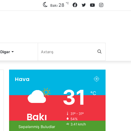
℃
28
Facebook
Twitter
YouTube
Instagram
Bakı
Axtarış
Digər
Hava
31
℃
Bakı
31º - 31º
54%
3.41 km/h
Səpələnmiş Buludlar