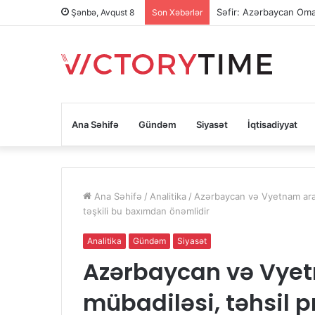
Səfir: Azərbaycan Oman
Şənbə, Avqust 8
Son Xəbərlər
Ana Səhifə
Gündəm
Siyasət
İqtisadiyyat
Ana Səhifə
/
Analitika
/
Azərbaycan və Vyetnam aras
təşkili bu baxımdan önəmlidir
Analitika
Gündəm
Siyasət
Azərbaycan və Vyet
mübadiləsi, təhsil 