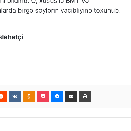
i bildirib. O, xüsusilə BMT və
rda birgə səylərin vacibliyinə toxunub.
sləhətçi
Reddit
VKontakte
Odnoklassniki
Pocket
Messenger
Email ilə paylaş
Print