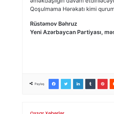
əməkdaşlığın davam etdiriləcəyin
Qoşulmama Hərəkatı kimi qurumla
Rüstəmov Bəhruz
Yeni Azərbaycan Partiyası, mə
Facebook
Twitter
LinkedIn
Tumblr
Pinterest
Paylaş
Oxşar Xəbərlər