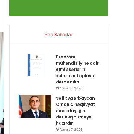
Son Xəbərlər
Proqram
mühəndisliyinə dair
elmi əsərlərin
xülasələr toplusu
dərc edilib
Avqust 7, 2026
Səfir: Azərbaycan
Omanla nəqliyyat
əməkdaşlığını
dərinləşdirməyə
hazırdır
Avqust 7, 2026