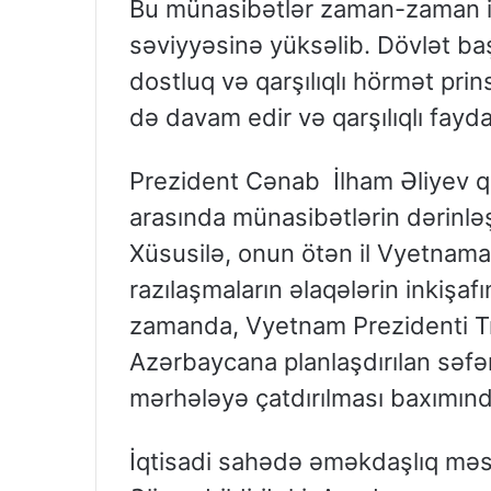
Bu münasibətlər zaman-zaman ink
səviyyəsinə yüksəlib. Dövlət başç
dostluq və qarşılıqlı hörmət pri
də davam edir və qarşılıqlı fayda
Prezident Cənab İlham Əliyev qarş
arasında münasibətlərin dərinlə
Xüsusilə, onun ötən il Vyetnama
razılaşmaların əlaqələrin inkişaf
zamanda, Vyetnam Prezidenti T
Azərbaycana planlaşdırılan səfəri
mərhələyə çatdırılması baxımı
İqtisadi sahədə əməkdaşlıq mə