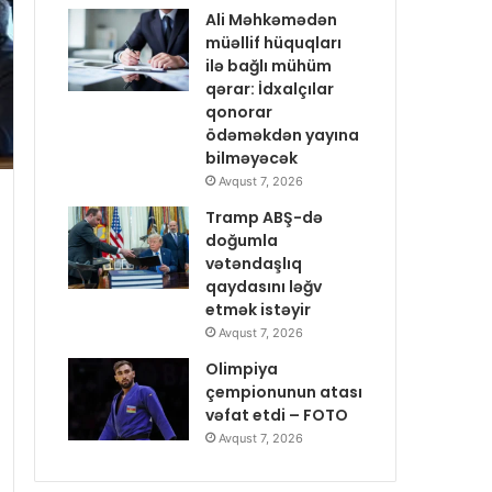
Ali Məhkəmədən
müəllif hüquqları
ilə bağlı mühüm
qərar: İdxalçılar
qonorar
ödəməkdən yayına
bilməyəcək
Avqust 7, 2026
Tramp ABŞ-də
doğumla
vətəndaşlıq
qaydasını ləğv
etmək istəyir
Avqust 7, 2026
Olimpiya
çempionunun atası
vəfat etdi – FOTO
Avqust 7, 2026