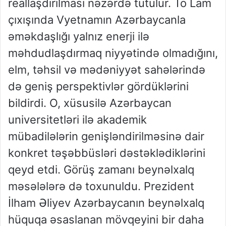
reallaşdırılması nəzərdə tutulur. To Lam
çıxışında Vyetnamın Azərbaycanla
əməkdaşlığı yalnız enerji ilə
məhdudlaşdırmaq niyyətində olmadığını,
elm, təhsil və mədəniyyət sahələrində
də geniş perspektivlər gördüklərini
bildirdi. O, xüsusilə Azərbaycan
universitetləri ilə akademik
mübadilələrin genişləndirilməsinə dair
konkret təşəbbüsləri dəstəklədiklərini
qeyd etdi. Görüş zamanı beynəlxalq
məsələlərə də toxunuldu. Prezident
İlham Əliyev Azərbaycanın beynəlxalq
hüquqa əsaslanan mövqeyini bir daha