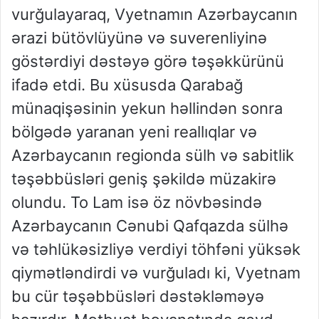
vurğulayaraq, Vyetnamın Azərbaycanın
ərazi bütövlüyünə və suverenliyinə
göstərdiyi dəstəyə görə təşəkkürünü
ifadə etdi. Bu xüsusda Qarabağ
münaqişəsinin yekun həllindən sonra
bölgədə yaranan yeni reallıqlar və
Azərbaycanın regionda sülh və sabitlik
təşəbbüsləri geniş şəkildə müzakirə
olundu. To Lam isə öz növbəsində
Azərbaycanın Cənubi Qafqazda sülhə
və təhlükəsizliyə verdiyi töhfəni yüksək
qiymətləndirdi və vurğuladı ki, Vyetnam
bu cür təşəbbüsləri dəstəkləməyə