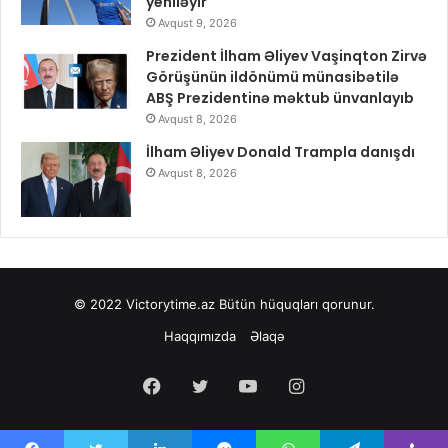
yeniləyir
Avqust 9, 2026
Prezident İlham Əliyev Vaşinqton Zirvə
Görüşünün ildönümü münasibətilə
ABŞ Prezidentinə məktub ünvanlayıb
Avqust 8, 2026
İlham Əliyev Donald Trampla danışdı
Avqust 8, 2026
© 2022
Victorytime.az
Bütün hüquqları qorunur.
Haqqımızda
Əlaqə
Facebook
Twitter
YouTube
Instagram