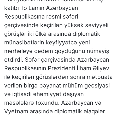
katibi To Lamın Azərbaycan
Respublikasına rəsmi səfəri
çərçivəsində keçirilən yüksək səviyyəli
görüşlər iki ölkə arasında diplomatik
münasibətlərin keyfiyyətcə yeni
mərhələyə qədəm qoyduğunu nümayiş
etdirdi. Səfər çərçivəsində Azərbaycan
Respublikasının Prezidenti İlham Əliyev
ilə keçirilən görüşlərdən sonra mətbuata
verilən birgə bəyanat mühüm geosiyasi
və iqtisadi əhəmiyyət daşıyan
məsələlərə toxundu. Azərbaycan və
Vyetnam arasında diplomatik əlaqələr