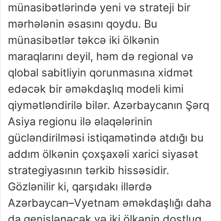
münasibətlərində yeni və strateji bir
mərhələnin əsasını qoydu. Bu
münasibətlər təkcə iki ölkənin
maraqlarını deyil, həm də regional və
qlobal sabitliyin qorunmasına xidmət
edəcək bir əməkdaşlıq modeli kimi
qiymətləndirilə bilər. Azərbaycanın Şərq
Asiya regionu ilə əlaqələrinin
gücləndirilməsi istiqamətində atdığı bu
addım ölkənin çoxşaxəli xarici siyasət
strategiyasının tərkib hissəsidir.
Gözlənilir ki, qarşıdakı illərdə
Azərbaycan–Vyetnam əməkdaşlığı daha
da genişlənəcək və iki ölkənin dostluq