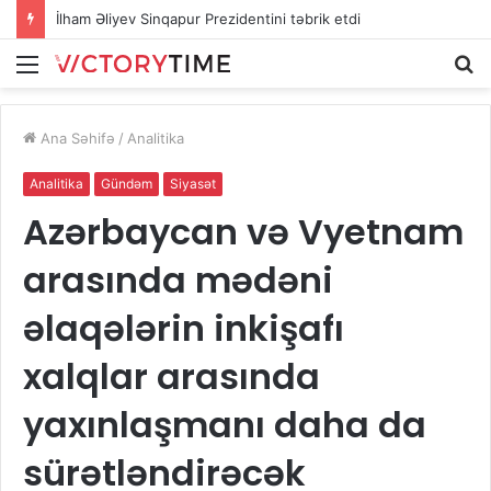
İlham Əliyev Sinqapur Prezidentini təbrik etdi
Menu
A
Ana Səhifə
/
Analitika
Analitika
Gündəm
Siyasət
Azərbaycan və Vyetnam
arasında mədəni
əlaqələrin inkişafı
xalqlar arasında
yaxınlaşmanı daha da
sürətləndirəcək