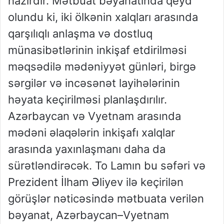
hazırdır. Mətbuat bəyanatında qeyd
olundu ki, iki ölkənin xalqları arasında
qarşılıqlı anlaşma və dostluq
münasibətlərinin inkişaf etdirilməsi
məqsədilə mədəniyyət günləri, birgə
sərgilər və incəsənət layihələrinin
həyata keçirilməsi planlaşdırılır.
Azərbaycan və Vyetnam arasında
mədəni əlaqələrin inkişafı xalqlar
arasında yaxınlaşmanı daha da
sürətləndirəcək. To Lamın bu səfəri və
Prezident İlham Əliyev ilə keçirilən
görüşlər nəticəsində mətbuata verilən
bəyanat, Azərbaycan–Vyetnam