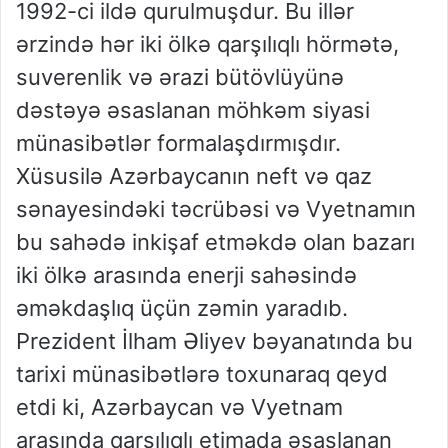
1992-ci ildə qurulmuşdur. Bu illər
ərzində hər iki ölkə qarşılıqlı hörmətə,
suverenlik və ərazi bütövlüyünə
dəstəyə əsaslanan möhkəm siyasi
münasibətlər formalaşdırmışdır.
Xüsusilə Azərbaycanın neft və qaz
sənayesindəki təcrübəsi və Vyetnamın
bu sahədə inkişaf etməkdə olan bazarı
iki ölkə arasında enerji sahəsində
əməkdaşlıq üçün zəmin yaradıb.
Prezident İlham Əliyev bəyanatında bu
tarixi münasibətlərə toxunaraq qeyd
etdi ki, Azərbaycan və Vyetnam
arasında qarşılıqlı etimada əsaslanan