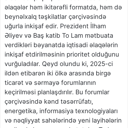
əlaqələr həm ikitərəfli formatda, həm də
beynəlxalq təşkilatlar çərçivəsində
uğurla inkişaf edir. Prezident İlham
Əliyev və Baş katib To Lam mətbuata
verdikləri bəyanatda iqtisadi əlaqələrin
inkişaf etdirilməsinin prioritet olduğunu
vurğuladılar. Qeyd olundu ki, 2025-ci
ildən etibarən iki ölkə arasında birgə
ticarət və sərmayə forumlarının
keçirilməsi planlaşdırılır. Bu forumlar
çərçivəsində kənd təsərrüfatı,
energetika, informasiya texnologiyaları
və nəqliyyat sahələrində yeni layihələrin