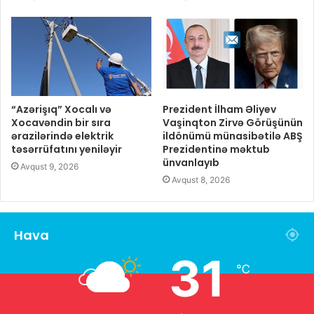
“Azərişıq” Xocalı və
Prezident İlham Əliyev
Xocavəndin bir sıra
Vaşinqton Zirvə Görüşünün
ərazilərində elektrik
ildönümü münasibətilə ABŞ
təsərrüfatını yeniləyir
Prezidentinə məktub
ünvanlayıb
Avqust 9, 2026
Avqust 8, 2026
Hava
31
℃