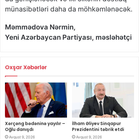
münasibətləri daha da möhkəmlənəcək.
Məmmədova Nərmin,
Yeni Azərbaycan Partiyası,
məsləhətçi
Oxşar Xəbərlər
Xərçəng bədəninə yayılır –
İlham Əliyev Sinqapur
Oğlu danışdı
Prezidentini təbrik etdi
Avqust 9, 2026
Avqust 9, 2026