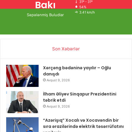
Bakı
31º - 31º
54%
3.41 km/h
Səpələnmiş Buludlar
Son Xəbərlər
Xərçəng bədəninə yayılır – Oğlu
danışdı
Avqust 9, 2026
İlham Əliyev Sinqapur Prezidentini
təbrik etdi
Avqust 9, 2026
“Azərişıq” Xocalı və Xocavəndin bir
sıra ərazilərində elektrik təsərrüfatını