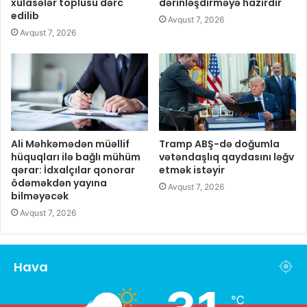
xülasələr toplusu dərc
dərinləşdirməyə hazırdır
edilib
Avqust 7, 2026
Avqust 7, 2026
Ali Məhkəmədən müəllif
Tramp ABŞ-də doğumla
hüquqları ilə bağlı mühüm
vətəndaşlıq qaydasını ləğv
qərar: İdxalçılar qonorar
etmək istəyir
ödəməkdən yayına
Avqust 7, 2026
bilməyəcək
Avqust 7, 2026
Hava
℃