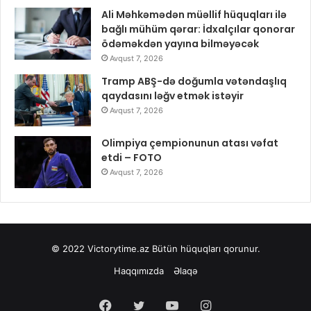
Ali Məhkəmədən müəllif hüquqları ilə
bağlı mühüm qərar: İdxalçılar qonorar
ödəməkdən yayına bilməyəcək
Avqust 7, 2026
Tramp ABŞ-də doğumla vətəndaşlıq
qaydasını ləğv etmək istəyir
Avqust 7, 2026
Olimpiya çempionunun atası vəfat
etdi – FOTO
Avqust 7, 2026
© 2022
Victorytime.az
Bütün hüquqları qorunur.
Haqqımızda
Əlaqə
Facebook
Twitter
YouTube
Instagram