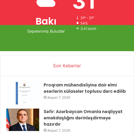
31
Bakı
31º - 31º
54%
3.41 km/h
Səpələnmiş Buludlar
Son Xəbərlər
Proqram mühəndisliyinə dair elmi
əsərlərin xülasələr toplusu dərc edilib
Avqust 7, 2026
Səfir: Azərbaycan Omanla nəqliyyat
əməkdaşlığını dərinləşdirməyə
hazırdır
Avqust 7, 2026