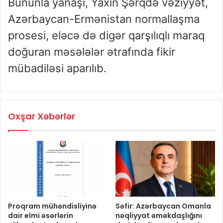
Bununla yanaşı, Yaxın Şərqdə vəziyyət,
Azərbaycan-Ermənistan normallaşma
prosesi, eləcə də digər qarşılıqlı maraq
doğuran məsələlər ətrafında fikir
mübadiləsi aparılıb.
Oxşar Xəbərlər
Proqram mühəndisliyinə
Səfir: Azərbaycan Omanla
dair elmi əsərlərin
nəqliyyat əməkdaşlığını