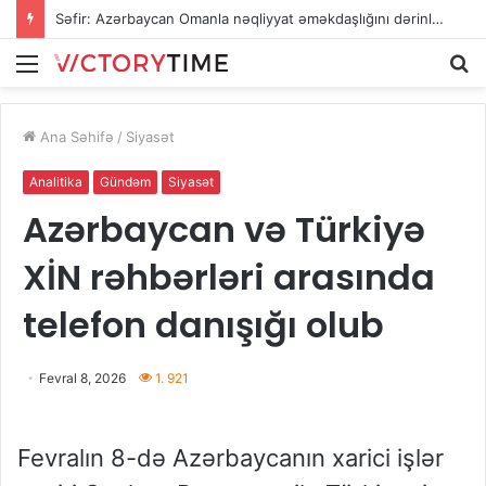
Səfir: Azərbaycan Omanla nəqliyyat əməkdaşlığını dərinləşdirməyə hazırdır
Menu
A
Ana Səhifə
/
Siyasət
Analitika
Gündəm
Siyasət
Azərbaycan və Türkiyə
XİN rəhbərləri arasında
telefon danışığı olub
Fevral 8, 2026
1. 921
Fevralın 8-də Azərbaycanın xarici işlər