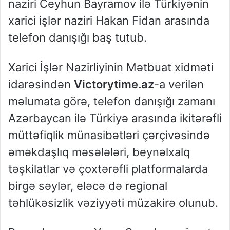
naziri Ceyhun Bayramov ilə Türkiyənin
xarici işlər naziri Hakan Fidan arasında
telefon danışığı baş tutub.
Xarici İşlər Nazirliyinin Mətbuat xidməti
idarəsindən
Victorytime.az
-a verilən
məlumata görə, telefon danışığı zamanı
Azərbaycan ilə Türkiyə arasında ikitərəfli
müttəfiqlik münasibətləri çərçivəsində
əməkdaşlıq məsələləri, beynəlxalq
təşkilatlar və çoxtərəfli platformalarda
birgə səylər, eləcə də regional
təhlükəsizlik vəziyyəti müzakirə olunub.