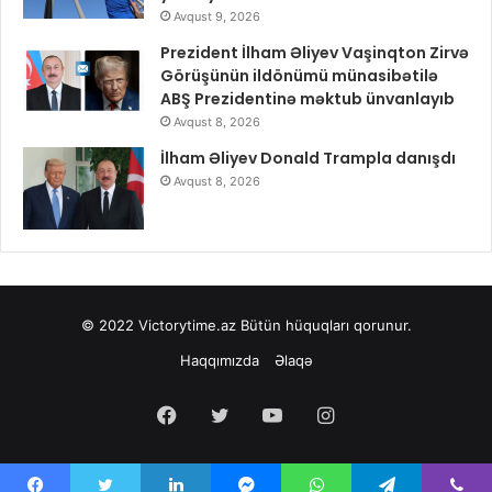
Avqust 9, 2026
Prezident İlham Əliyev Vaşinqton Zirvə
Görüşünün ildönümü münasibətilə
ABŞ Prezidentinə məktub ünvanlayıb
Avqust 8, 2026
İlham Əliyev Donald Trampla danışdı
Avqust 8, 2026
© 2022
Victorytime.az
Bütün hüquqları qorunur.
Haqqımızda
Əlaqə
Facebook
Twitter
YouTube
Instagram