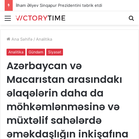
İlham Əliyev Sinqapur Prezidentini təbrik etdi
Menu
A
Ana Səhifə
/
Analitika
Analitika
Gündəm
Siyasət
Azərbaycan və
Macarıstan arasındakı
əlaqələrin daha da
möhkəmlənməsinə və
müxtəlif sahələrdə
əməkdaşlığın inkişafına