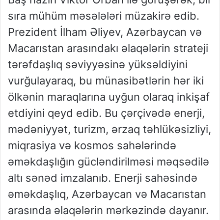
sıra mühüm məsələləri müzakirə edib.
Prezident İlham Əliyev, Azərbaycan və
Macarıstan arasındakı əlaqələrin strateji
tərəfdaşlıq səviyyəsinə yüksəldiyini
vurğulayaraq, bu münasibətlərin hər iki
ölkənin maraqlarına uyğun olaraq inkişaf
etdiyini qeyd edib. Bu çərçivədə enerji,
mədəniyyət, turizm, ərzaq təhlükəsizliyi,
miqrasiya və kosmos sahələrində
əməkdaşlığın gücləndirilməsi məqsədilə
altı sənəd imzalanıb. Enerji sahəsində
əməkdaşlıq, Azərbaycan və Macarıstan
arasında əlaqələrin mərkəzində dayanır.