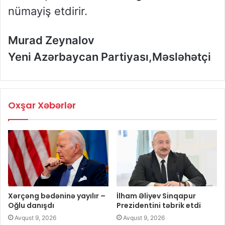
nümayiş etdirir.
Murad Zeynalov
Yeni Azərbaycan Partiyası,Məsləhətçi
Oxşar Xəbərlər
Xərçəng bədəninə yayılır –
İlham Əliyev Sinqapur
Oğlu danışdı
Prezidentini təbrik etdi
Avqust 9, 2026
Avqust 9, 2026