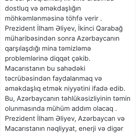
dostluq və əməkdaşlığın
möhkəmlənməsinə töhfə verir .
Prezident İlham Əliyev, İkinci Qarabağ
müharibəsindən sonra Azərbaycanın
qarşılaşdığı mina təmizləmə
problemlərinə diqqət çəkib.
Macarıstanın bu sahədəki
təcrübəsindən faydalanmaq və
əməkdaşlıq etmək niyyətini ifadə edib.
Bu, Azərbaycanın təhlükəsizliyinin təmin
olunmasında mühüm addım olacaq .
Prezident İlham Əliyev, Azərbaycan və
Macarıstanın nəqliyyat, enerji və digər