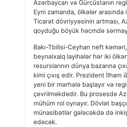
Azərbaycan və Gürcüstanın regio
Eyni zamanda, ölkələr arasında i
Ticarət dövriyyəsinin artması, 
qoyduğu böyük həcmdə sərmayələ
Bakı-Tbilisi-Ceyhan neft kəməri
beynəlxalq layihələr hər iki ölkən
resurslarının dünya bazarına çı
kimi çıxış edir. Prezident İlham 
yeni bir mərhələ başlayır və reg
çevrilməkdədir. Bu prosesdə Azə
mühüm rol oynayır. Dövlət başçısı
münasibətlər gələcəkdə də inki
edəcək.