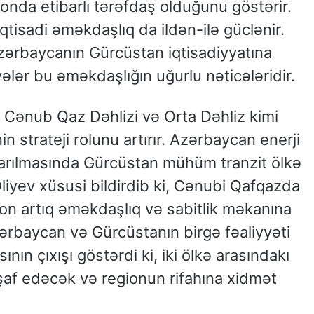
nda etibarlı tərəfdaş olduğunu göstərir.
qtisadi əməkdaşlıq da ildən-ilə güclənir.
Azərbaycanın Gürcüstan iqtisadiyyatına
r bu əməkdaşlığın uğurlu nəticələridir.
, Cənub Qaz Dəhlizi və Orta Dəhliz kimi
in strateji rolunu artırır. Azərbaycan enerji
xarılmasında Gürcüstan mühüm tranzit ölkə
Əliyev xüsusi bildirdib ki, Cənubi Qafqazda
ion artıq əməkdaşlıq və sabitlik məkanına
rbaycan və Gürcüstanın birgə fəaliyyəti
nın çıxışı göstərdi ki, iki ölkə arasındakı
şaf edəcək və regionun rifahına xidmət