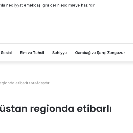
la nəqliyyat əməkdaşlığını dərinləşdirməyə hazırdır
Sosial
Elm və Təhsil
Səhiyyə
Qarabağ və Şərqi Zəngəzur
gionda etibarlı tərəfdaşdır
stan regionda etibarlı