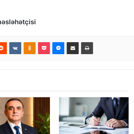
məsləhətçisi
Reddit
VKontakte
Odnoklassniki
Pocket
Messenger
Email ilə paylaş
Print