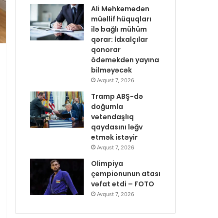
Ali Məhkəmədən
müəllif hüquqları
ilə bağlı mühüm
qərar: İdxalçılar
qonorar
ödəməkdən yayına
bilməyəcək
Avqust 7, 2026
Tramp ABŞ-də
doğumla
vətəndaşlıq
qaydasını ləğv
etmək istəyir
Avqust 7, 2026
Olimpiya
çempionunun atası
vəfat etdi – FOTO
Avqust 7, 2026