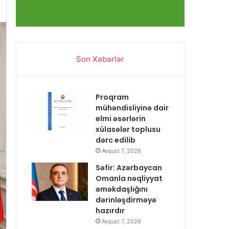
Son Xəbərlər
Proqram
mühəndisliyinə dair
elmi əsərlərin
xülasələr toplusu
dərc edilib
Avqust 7, 2026
Səfir: Azərbaycan
Omanla nəqliyyat
əməkdaşlığını
dərinləşdirməyə
hazırdır
Avqust 7, 2026