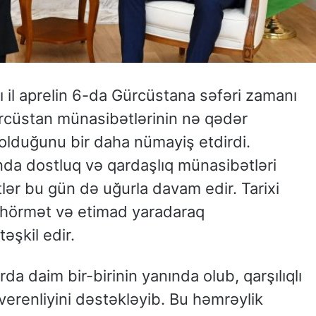
 il aprelin 6-da Gürcüstana səfəri zamanı
cüstan münasibətlərinin nə qədər
olduğunu bir daha nümayiş etdirdi.
da dostluq və qardaşlıq münasibətləri
lər bu gün də uğurla davam edir. Tarixi
lı hörmət və etimad yaradaraq
təşkil edir.
rda daim bir-birinin yanında olub, qarşılıqlı
verenliyini dəstəkləyib. Bu həmrəylik