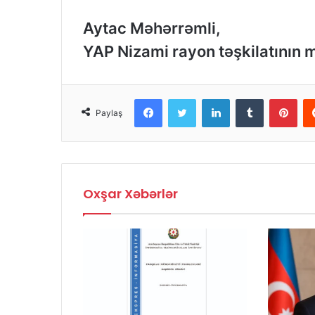
Aytac Məhərrəmli,
YAP Nizami rayon təşkilatının 
Facebook
Twitter
LinkedIn
Tumblr
Pinterest
Paylaş
Oxşar Xəbərlər