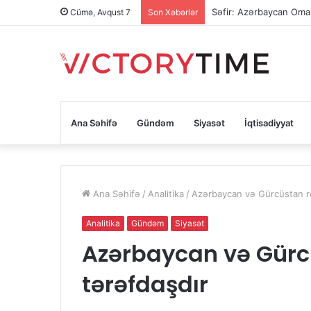
Səfir: Azərbaycan Oman
Cümə, Avqust 7
Son Xəbərlər
Ana Səhifə
Gündəm
Siyasət
İqtisadiyyat
Ana Səhifə
/
Analitika
/
Azərbaycan və Gürcüstan re
Analitika
Gündəm
Siyasət
Azərbaycan və Gürcü
tərəfdaşdır