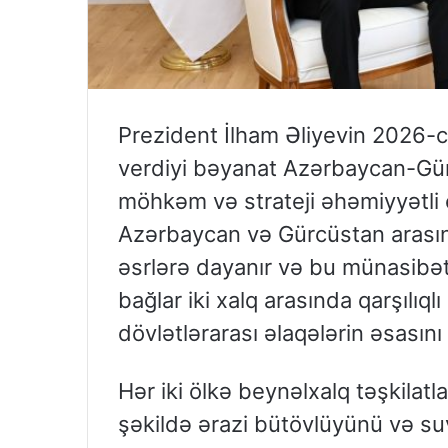
Prezident İlham Əliyevin 2026-cı
verdiyi bəyanat Azərbaycan-Gür
möhkəm və strateji əhəmiyyətli 
Azərbaycan və Gürcüstan arasın
əsrlərə dayanır və bu münasibət
bağlar iki xalq arasında qarşılıq
dövlətlərarası əlaqələrin əsasını 
Hər iki ölkə beynəlxalq təşkilatla
şəkildə ərazi bütövlüyünü və su