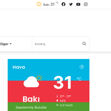
℃
31
Facebook
Twitter
YouTube
Instagram
Bakı
Axtarış
Digər
Hava
31
℃
Bakı
31º - 31º
54%
3.41 km/h
Səpələnmiş Buludlar