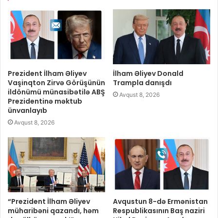
Prezident İlham Əliyev
İlham Əliyev Donald
Vaşinqton Zirvə Görüşünün
Trampla danışdı
ildönümü münasibətilə ABŞ
Avqust 8, 2026
Prezidentinə məktub
ünvanlayıb
Avqust 8, 2026
“Prezident İlham Əliyev
Avqustun 8-də Ermənistan
müharibəni qazandı, həm
Respublikasının Baş naziri