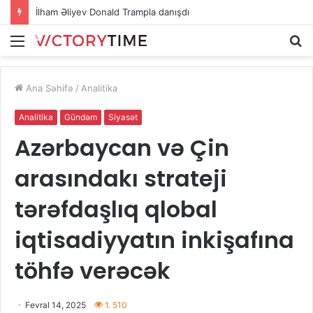
İlham Əliyev Donald Trampla danışdı
Menu
A
Ana Səhifə
/
Analitika
Analitika
Gündəm
Siyasət
Azərbaycan və Çin
arasındakı strateji
tərəfdaşlıq qlobal
iqtisadiyyatın inkişafına
töhfə verəcək
Fevral 14, 2025
1. 510