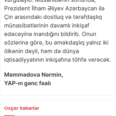
Prezident İlham Əliyev Azərbaycan ilə
Çin arasındakı dostluq və tərəfdaşlıq
münasibətlərinin davamlı inkişaf
edəcəyinə inandığını bildirib. Onun
sözlərinə görə, bu əməkdaşlıq yalnız iki
ölkənin deyil, həm də dünya
iqtisadiyyatının inkişafına töhfə verəcək.
Məmmədova Nərmin,
YAP-ın gənc fəalı
Oxşar Xəbərlər