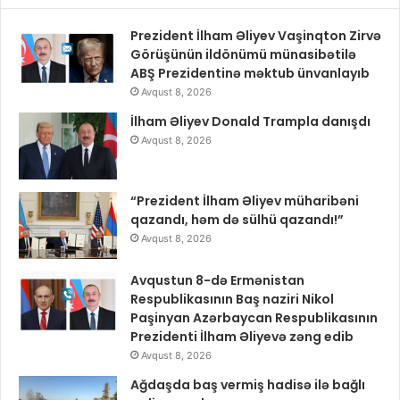
Prezident İlham Əliyev Vaşinqton Zirvə
Görüşünün ildönümü münasibətilə
ABŞ Prezidentinə məktub ünvanlayıb
Avqust 8, 2026
İlham Əliyev Donald Trampla danışdı
Avqust 8, 2026
“Prezident İlham Əliyev müharibəni
qazandı, həm də sülhü qazandı!”
Avqust 8, 2026
Avqustun 8-də Ermənistan
Respublikasının Baş naziri Nikol
Paşinyan Azərbaycan Respublikasının
Prezidenti İlham Əliyevə zəng edib
Avqust 8, 2026
Ağdaşda baş vermiş hadisə ilə bağlı