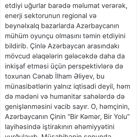
etdiyi uğurlar barədə məlumat verərək,
enerji sektorunun regional və
beynəlxalq bazarlarda Azərbaycanın
mühüm oyunçu olmasını təmin etdiyini
bildirib. Çinlə Azərbaycan arasındakı
mövcud əlaqələrin gələcəkdə daha da
inkişaf etməsi üçün perspektivlərə də
toxunan Cənab İlham Əliyev, bu
münasibətlərin yalnız iqtisadi deyil, həm
də mədəni və humanitar sahələrdə də
genişlənməsini vacib sayır. O, həmçinin,
Azərbaycanın Çinin “Bir Kəmər, Bir Yolu”
layihəsində iştirakının əhəmiyyətini
vurğulayıb. Müsahibənin sonunda,