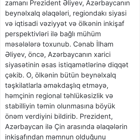
zamanı Prezident Əliyev, Azərbaycanın
beynəlxalq əlaqələri, regiondakı siyasi
və iqtisadi vəziyyət və ölkənin inkişaf
perspektivləri ilə bağlı mühüm
məsələlərə toxunub. Cənab İlham
Əliyev, öncə, Azərbaycanın xarici
siyasətinin əsas istiqamətlərinə diqqət
çəkib. O, ölkənin bütün beynəlxalq
təşkilatlarla əməkdaşlıq etməyə,
həmçinin regional təhlükəsizlik və
stabilliyin təmin olunmasına böyük
önəm verdiyini bildirib. Prezident,
Azərbaycan ilə Çin arasında əlaqələrin
inkişafından məmnun olduğunu