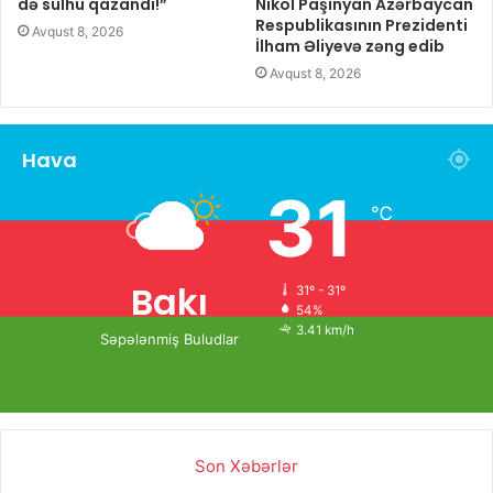
də sülhü qazandı!”
Nikol Paşinyan Azərbaycan
Respublikasının Prezidenti
Avqust 8, 2026
İlham Əliyevə zəng edib
Avqust 8, 2026
Hava
31
℃
Bakı
31º - 31º
54%
3.41 km/h
Səpələnmiş Buludlar
Son Xəbərlər