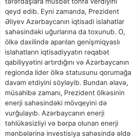
tərəfdaşlara müsbət töhfə verdiyini
qeyd edib. Eyni zamanda, Prezident
Əliyev Azərbaycanın iqtisadi islahatlar
sahəsindəki uğurlarına da toxunub. O,
ölkə daxilində aparılan genişmiqyaslı
islahatların iqtisadiyyatın rəqabət
qabiliyyətini artırdığını və Azərbaycanın
regionda lider ölkə statusunu qorumağa
davam etdiyini söyləyib. Bundan əlavə,
müsahibə zamanı, Prezident ölkəsinin
enerji sahəsindəki mövqeyini də
vurğulayıb. Azərbaycanın enerji
təhlükəsizliyi və bərpa olunan enerji
mənbələrinə investisiya sahəsində əldə