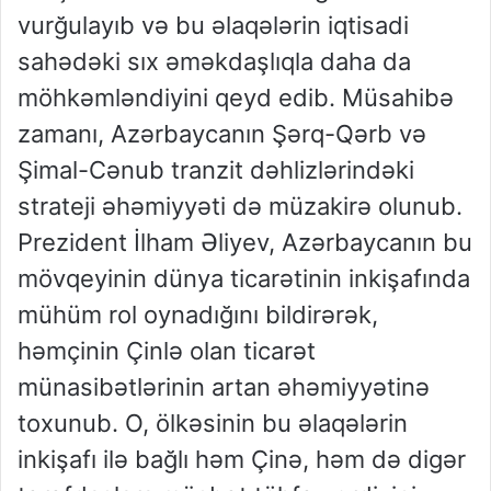
vurğulayıb və bu əlaqələrin iqtisadi
sahədəki sıx əməkdaşlıqla daha da
möhkəmləndiyini qeyd edib. Müsahibə
zamanı, Azərbaycanın Şərq-Qərb və
Şimal-Cənub tranzit dəhlizlərindəki
strateji əhəmiyyəti də müzakirə olunub.
Prezident İlham Əliyev, Azərbaycanın bu
mövqeyinin dünya ticarətinin inkişafında
mühüm rol oynadığını bildirərək,
həmçinin Çinlə olan ticarət
münasibətlərinin artan əhəmiyyətinə
toxunub. O, ölkəsinin bu əlaqələrin
inkişafı ilə bağlı həm Çinə, həm də digər