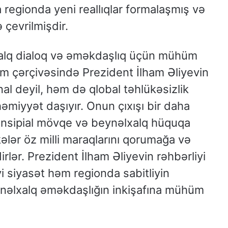
a regionda yeni reallıqlar formalaşmış və
 çevrilmişdir.
xalq dialoq və əməkdaşlıq üçün mühüm
rum çərçivəsində Prezident İlham Əliyevin
onal deyil, həm də qlobal təhlükəsizlik
miyyət daşıyır. Onun çıxışı bir daha
 prinsipial mövqe və beynəlxalq hüquqa
ələr öz milli maraqlarını qorumağa və
rlər. Prezident İlham Əliyevin rəhbərliyi
i siyasət həm regionda sabitliyin
əlxalq əməkdaşlığın inkişafına mühüm