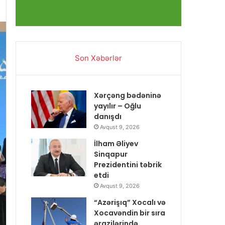
Son Xəbərlər
Xərçəng bədəninə
yayılır – Oğlu
danışdı
Avqust 9, 2026
İlham Əliyev
Sinqapur
Prezidentini təbrik
etdi
Avqust 9, 2026
“Azərişıq” Xocalı və
Xocavəndin bir sıra
ərazilərində