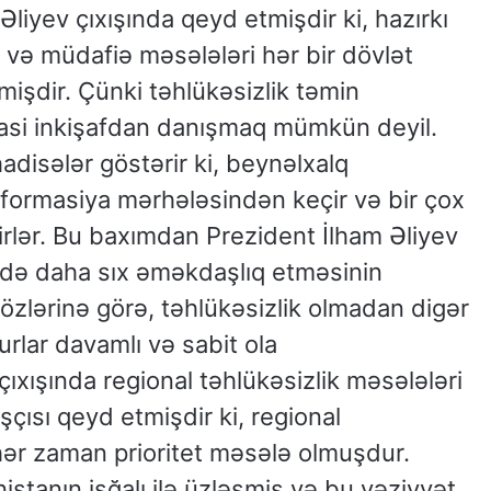
liyev çıxışında qeyd etmişdir ki, hazırkı
k və müdafiə məsələləri hər bir dövlət
lmişdir. Çünki təhlükəsizlik təmin
iyasi inkişafdan danışmaq mümkün deyil.
disələr göstərir ki, beynəlxalq
sformasiya mərhələsindən keçir və bir çox
şirlər. Bu baxımdan Prezident İlham Əliyev
ində daha sıx əməkdaşlıq etməsinin
sözlərinə görə, təhlükəsizlik olmadan digər
rlar davamlı və sabit ola
çıxışında regional təhlükəsizlik məsələləri
çısı qeyd etmişdir ki, regional
hər zaman prioritet məsələ olmuşdur.
istanın işğalı ilə üzləşmiş və bu vəziyyət