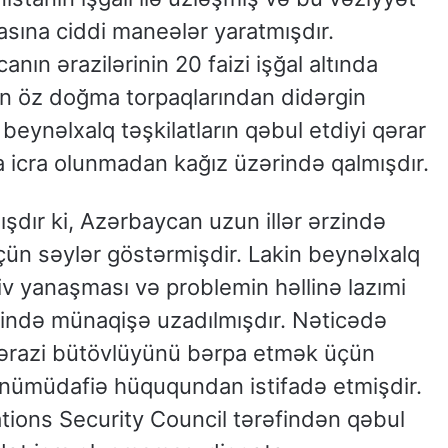
asına ciddi maneələr yaratmışdır.
ın ərazilərinin 20 faizi işğal altında
an öz doğma torpaqlarından didərgin
ynəlxalq təşkilatların qəbul etdiyi qərar
a icra olunmadan kağız üzərində qalmışdır.
şdır ki, Azərbaycan uzun illər ərzində
üçün səylər göstərmişdir. Lakin beynəlxalq
iv yanaşması və problemin həllinə lazımi
sində münaqişə uzadılmışdır. Nəticədə
 ərazi bütövlüyünü bərpa etmək üçün
nümüdafiə hüququndan istifadə etmişdir.
tions Security Council tərəfindən qəbul