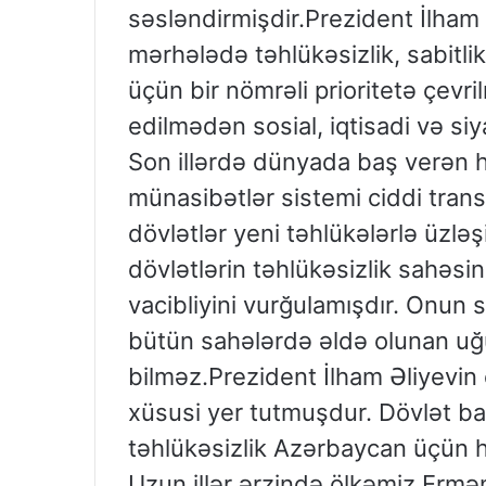
səsləndirmişdir.Prezident İlham Ə
mərhələdə təhlükəsizlik, sabitli
üçün bir nömrəli prioritetə çevri
edilmədən sosial, iqtisadi və s
Son illərdə dünyada baş verən ha
münasibətlər sistemi ciddi tran
dövlətlər yeni təhlükələrlə üzlə
dövlətlərin təhlükəsizlik sahəs
vacibliyini vurğulamışdır. Onun 
bütün sahələrdə əldə olunan uğu
bilməz.Prezident İlham Əliyevin 
xüsusi yer tutmuşdur. Dövlət baş
təhlükəsizlik Azərbaycan üçün 
Uzun illər ərzində ölkəmiz Ermən