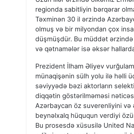
regionda sabitliyin bərqərar olm
Təxminən 30 il ərzində Azərbaycan
olmuş və bir milyondan çox ins
düşmüşdür. Bu müddət ərzində be
və qətnamələr isə əksər hallard
Prezident İlham Əliyev vurğulamı
münaqişənin sülh yolu ilə həlli 
səviyyədə bəzi aktorların selekt
diqqətin göstərilməməsi nəticə
Azərbaycan öz suverenliyini və
beynəlxalq hüququn verdiyi özü
Bu prosesdə xüsusilə United Na