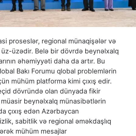
i proseslər, regional münaqişələr və
ilə üz-üzədir. Belə bir dövrdə beynəlxalq
rının əhəmiyyəti daha da artır. Bu
Qlobal Bakı Forumu qlobal problemlərin
çün mühüm platforma kimi çıxış edir.
çid dövründə olan dünyada fikir
ı” müasir beynəlxalq münasibətlərin
umda çıxış edən Azərbaycan
zlik, sabitlik və regional əməkdaşlıq
irərək mühüm mesajlar