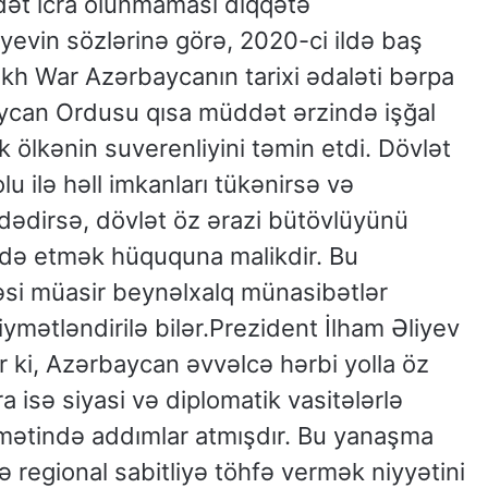
ət icra olunmaması diqqətə
iyevin sözlərinə görə, 2020-ci ildə baş
 War Azərbaycanın tarixi ədaləti bərpa
ycan Ordusu qısa müddət ərzində işğal
k ölkənin suverenliyini təmin etdi. Dövlət
lu ilə həll imkanları tükənirsə və
zdədirsə, dövlət öz ərazi bütövlüyünü
də etmək hüququna malikdir. Bu
si müasir beynəlxalq münasibətlər
mətləndirilə bilər.Prezident İlham Əliyev
r ki, Azərbaycan əvvəlcə hərbi yolla öz
a isə siyasi və diplomatik vasitələrlə
amətində addımlar atmışdır. Bu yanaşma
ə regional sabitliyə töhfə vermək niyyətini