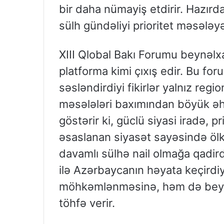
bir daha nümayiş etdirir. Hazırd
sülh gündəliyi prioritet məsələyə
XIII Qlobal Bakı Forumu beynəl
platforma kimi çıxış edir. Bu fo
səsləndirdiyi fikirlər yalnız regi
məsələləri baxımından böyük əhə
göstərir ki, güclü siyasi iradə,
əsaslanan siyasət sayəsində ölk
davamlı sülhə nail olmağa qadirdi
ilə Azərbaycanın həyata keçirdiy
möhkəmlənməsinə, həm də beyn
töhfə verir.