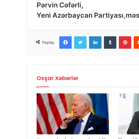
Pərvin Cəfərli,
Yeni Azərbaycan Partiyası,məs
Facebook
Twitter
LinkedIn
Tumblr
Pinterest
Paylaş
Oxşar Xəbərlər