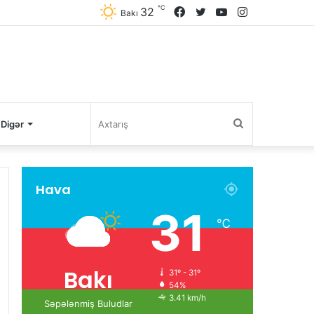
℃
32
Facebook
Twitter
YouTube
Instagram
Bakı
Axtarış
Digər
Hava
31
℃
Bakı
31º - 31º
54%
3.41 km/h
Səpələnmiş Buludlar