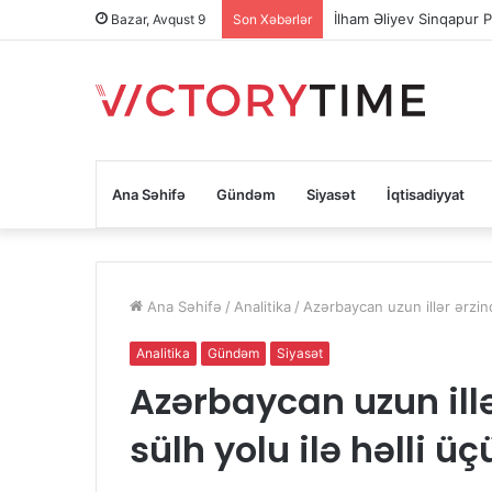
İlham Əliyev Sinqapur P
Bazar, Avqust 9
Son Xəbərlər
Ana Səhifə
Gündəm
Siyasət
İqtisadiyyat
Ana Səhifə
/
Analitika
/
Azərbaycan uzun illər ərzin
Analitika
Gündəm
Siyasət
Azərbaycan uzun ill
sülh yolu ilə həlli ü