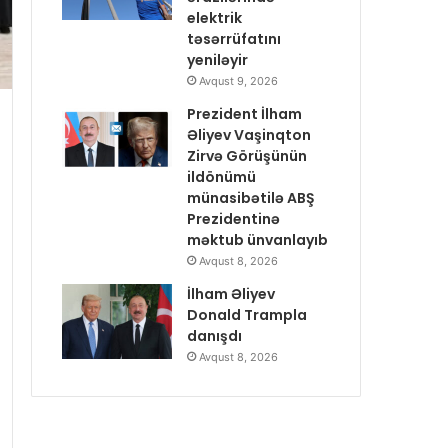
elektrik
təsərrüfatını
yeniləyir
Avqust 9, 2026
Prezident İlham
Əliyev Vaşinqton
Zirvə Görüşünün
ildönümü
münasibətilə ABŞ
Prezidentinə
məktub ünvanlayıb
Avqust 8, 2026
İlham Əliyev
Donald Trampla
danışdı
Avqust 8, 2026