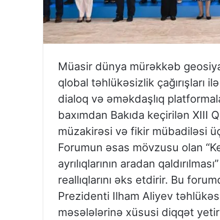
Müasir dünya mürəkkəb geosiyas
qlobal təhlükəsizlik çağırışları 
dialoq və əməkdaşlıq platformala
baxımdan Bakıda keçirilən XIII 
müzakirəsi və fikir mübadiləsi ü
Forumun əsas mövzusu olan “Ke
ayrılıqlarının aradan qaldırılmas
reallıqlarını əks etdirir. Bu for
Prezidenti Ilham Aliyev təhlükəsi
məsələlərinə xüsusi diqqət yet