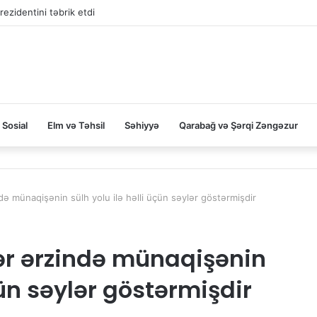
rezidentini təbrik etdi
Sosial
Elm və Təhsil
Səhiyyə
Qarabağ və Şərqi Zəngəzur
də münaqişənin sülh yolu ilə həlli üçün səylər göstərmişdir
ər ərzində münaqişənin
çün səylər göstərmişdir