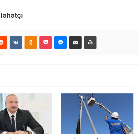
ləhətçi
Reddit
VKontakte
Odnoklassniki
Pocket
Messenger
Email ilə paylaş
Print