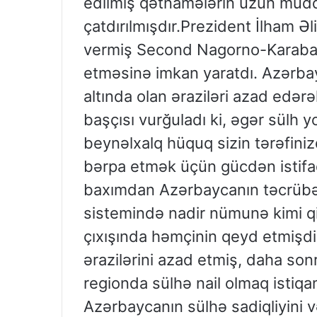
edilmiş qətnamələrin uzun müdd
çatdırılmışdır.Prezident İlham Əl
vermiş Second Nagorno-Karabakh
etməsinə imkan yaratdı. Azərba
altında olan əraziləri azad edərə
başçısı vurğuladı ki, əgər sülh yo
beynəlxalq hüquq sizin tərəfini
bərpa etmək üçün gücdən istifa
baxımdan Azərbaycanın təcrübə
sistemində nadir nümunə kimi qiy
çıxışında həmçinin qeyd etmişdi
ərazilərini azad etmiş, daha sonr
regionda sülhə nail olmaq istiq
Azərbaycanın sülhə sadiqliyini v