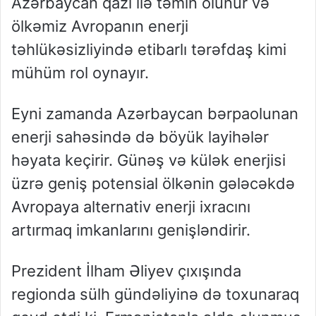
Azərbaycan qazı ilə təmin olunur və
ölkəmiz Avropanın enerji
təhlükəsizliyində etibarlı tərəfdaş kimi
mühüm rol oynayır.
Eyni zamanda Azərbaycan bərpaolunan
enerji sahəsində də böyük layihələr
həyata keçirir. Günəş və külək enerjisi
üzrə geniş potensial ölkənin gələcəkdə
Avropaya alternativ enerji ixracını
artırmaq imkanlarını genişləndirir.
Prezident İlham Əliyev çıxışında
regionda sülh gündəliyinə də toxunaraq