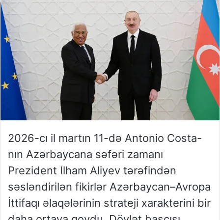
2026-cı il martın 11-də Antonio Costa-
nın Azərbaycana səfəri zamanı
Prezident Ilham Aliyev tərəfindən
səsləndirilən fikirlər Azərbaycan–Avropa
İttifaqı əlaqələrinin strateji xarakterini bir
daha ortaya qoydu. Dövlət başçısı