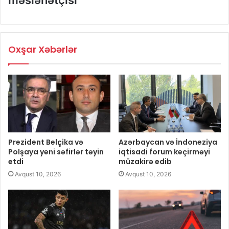
məsləhətçisi
Oxşar Xəbərlər
Prezident Belçika və
Azərbaycan və İndoneziya
Polşaya yeni səfirlər təyin
iqtisadi forum keçirməyi
etdi
müzakirə edib
Avqust 10, 2026
Avqust 10, 2026