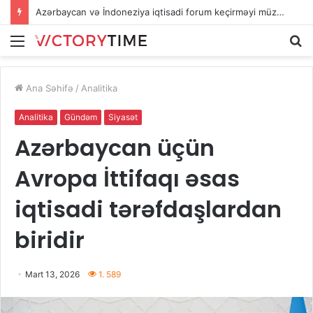
Azərbaycan və İndoneziya iqtisadi forum keçirməyi müzakirə edib
Menu
A
Ana Səhifə
/
Analitika
Analitika
Gündəm
Siyasət
Azərbaycan üçün
Avropa İttifaqı əsas
iqtisadi tərəfdaşlardan
biridir
Mart 13, 2026
1. 589