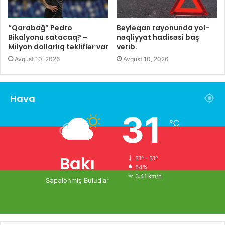
“Qarabağ” Pedro
Beyləqan rayonunda yol-
Bikalyonu satacaq? –
nəqliyyat hadisəsi baş
Milyon dollarlıq təkliflər var
verib.
Avqust 10, 2026
Avqust 10, 2026
Hava
31
℃
Bakı
31º - 31º
54%
3.41 km/h
Səpələnmiş Buludlar