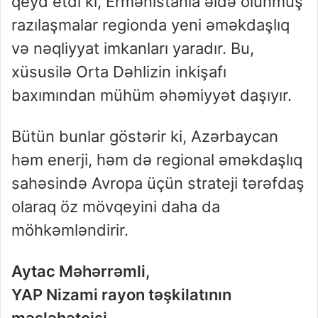
qeyd etdi ki, Ermənistanla əldə olunmuş
razılaşmalar regionda yeni əməkdaşlıq
və nəqliyyat imkanları yaradır. Bu,
xüsusilə Orta Dəhlizin inkişafı
baxımından mühüm əhəmiyyət daşıyır.
Bütün bunlar göstərir ki, Azərbaycan
həm enerji, həm də regional əməkdaşlıq
sahəsində Avropa üçün strateji tərəfdaş
olaraq öz mövqeyini daha da
möhkəmləndirir.
Aytac Məhərrəmli,
YAP Nizami rayon təşkilatının