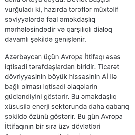
vurğuladı ki, hazırda tərəflər müxtəlif
səviyyələrdə fəal əməkdaşlıq
mərhələsindədir və qarşılıqlı dialoq
davamlı şəkildə genişlənir.
Azərbaycan üçün Avropa İttifaqı əsas
iqtisadi tərəfdaşlardan biridir. Ticarət
dövriyyəsinin böyük hissəsinin Aİ ilə
bağlı olması iqtisadi əlaqələrin
gücləndiyini göstərir. Bu əməkdaşlıq
xüsusilə enerji sektorunda daha qabarıq
şəkildə özünü göstərir. Bu gün Avropa
İttifaqının bir sıra üzv dövlətləri