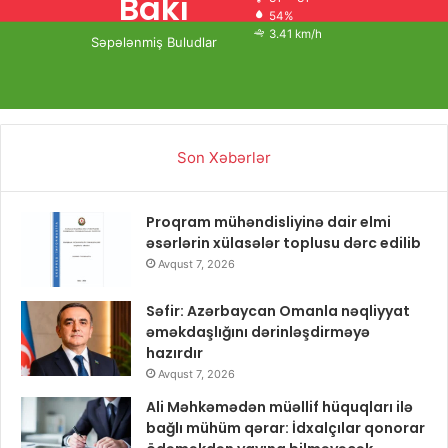
Bakı
54%
3.41 km/h
Səpələnmiş Buludlar
Son Xəbərlər
Proqram mühəndisliyinə dair elmi
əsərlərin xülasələr toplusu dərc edilib
Avqust 7, 2026
Səfir: Azərbaycan Omanla nəqliyyat
əməkdaşlığını dərinləşdirməyə
hazırdır
Avqust 7, 2026
Ali Məhkəmədən müəllif hüquqları ilə
bağlı mühüm qərar: İdxalçılar qonorar