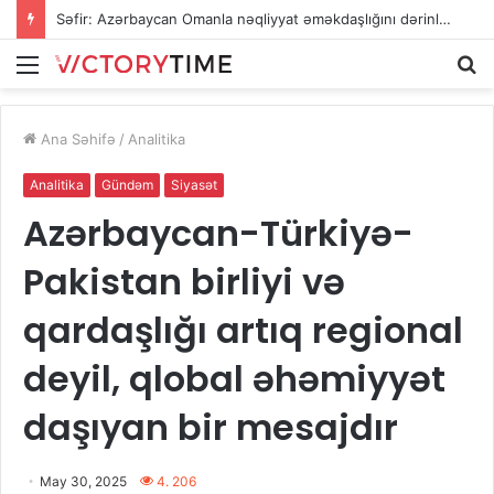
Səfir: Azərbaycan Omanla nəqliyyat əməkdaşlığını dərinləşdirməyə hazırdır
Menu
A
Ana Səhifə
/
Analitika
Analitika
Gündəm
Siyasət
Azərbaycan-Türkiyə-
Pakistan birliyi və
qardaşlığı artıq regional
deyil, qlobal əhəmiyyət
daşıyan bir mesajdır
May 30, 2025
4. 206