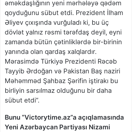
əməkdaşlığının yeni mərhələyə qədəm
qoyduğunu sübut etdi. Prezident İlham
Əliyev çıxışında vurğuladı ki, bu üç
dövlət yalnız rəsmi tərəfdaş deyil, eyni
zamanda bütün çətinliklərdə bir-birinin
yanında olan qardaş xalqlardır.
Mərasimdə Türkiyə Prezidenti Rəcəb
Tayyib Ərdoğan və Pakistan Baş naziri
Məhəmməd Şahbaz Şərifin iştirakı bu
birliyin sarsılmaz olduğunu bir daha
sübut etdi”.
Bunu “Victorytime.az”a açıqlamasında
Yeni Azərbaycan Partiyası Nizami