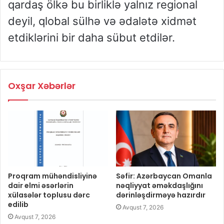
qardaş ölkə bu birliklə yalnız regional
deyil, qlobal sülhə və ədalətə xidmət
etdiklərini bir daha sübut etdilər.
Oxşar Xəbərlər
Proqram mühəndisliyinə
Səfir: Azərbaycan Omanla
dair elmi əsərlərin
nəqliyyat əməkdaşlığını
xülasələr toplusu dərc
dərinləşdirməyə hazırdır
edilib
Avqust 7, 2026
Avqust 7, 2026