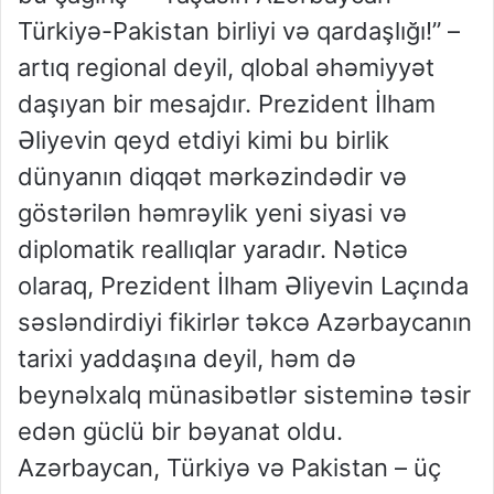
Türkiyə-Pakistan birliyi və qardaşlığı!” –
artıq regional deyil, qlobal əhəmiyyət
daşıyan bir mesajdır. Prezident İlham
Əliyevin qeyd etdiyi kimi bu birlik
dünyanın diqqət mərkəzindədir və
göstərilən həmrəylik yeni siyasi və
diplomatik reallıqlar yaradır. Nəticə
olaraq, Prezident İlham Əliyevin Laçında
səsləndirdiyi fikirlər təkcə Azərbaycanın
tarixi yaddaşına deyil, həm də
beynəlxalq münasibətlər sisteminə təsir
edən güclü bir bəyanat oldu.
Azərbaycan, Türkiyə və Pakistan – üç