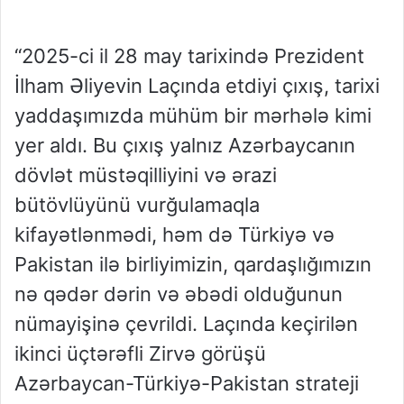
“2025-ci il 28 may tarixində Prezident
İlham Əliyevin Laçında etdiyi çıxış, tarixi
yaddaşımızda mühüm bir mərhələ kimi
yer aldı. Bu çıxış yalnız Azərbaycanın
dövlət müstəqilliyini və ərazi
bütövlüyünü vurğulamaqla
kifayətlənmədi, həm də Türkiyə və
Pakistan ilə birliyimizin, qardaşlığımızın
nə qədər dərin və əbədi olduğunun
nümayişinə çevrildi. Laçında keçirilən
ikinci üçtərəfli Zirvə görüşü
Azərbaycan-Türkiyə-Pakistan strateji