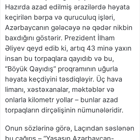
Hazırda azad edilmiş ərazilərdə həyata
keçirilən bərpa və quruculuq işləri,
Azərbaycanın gələcəyə nə qədər nikbin
baxdığını göstərir. Prezident İlham
Əliyev qeyd edib ki, artıq 43 minə yaxın
insan bu torpaqlara qayıdıb və bu,
“Böyük Qayıdış” proqramının uğurla
həyata keçdiyini təsdiqləyir. Üç hava
limanı, xəstəxanalar, məktəblər və
onlarla kilometr yollar – bunlar azad
torpaqların dirçəlişinin nümunələridir.
Onun sözlərinə görə, Laçından səslənən
bu çağırış – “Yaşasın Azərbaycan-