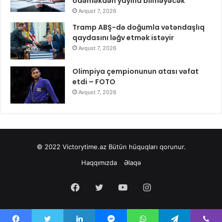
ödəməkdən yayına bilməyəcək
Avqust 7, 2026
Tramp ABŞ-də doğumla vətəndaşlıq
qaydasını ləğv etmək istəyir
Avqust 7, 2026
Olimpiya çempionunun atası vəfat
etdi – FOTO
Avqust 7, 2026
© 2022
Victorytime.az
Bütün hüquqları qorunur.
Haqqımızda
Əlaqə
Facebook
Twitter
YouTube
Instagram