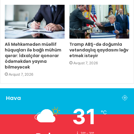
Ali Məhkəmədən müəllif
Tramp ABŞ-də doğumla
hüquqları ilə bağlı mühüm
vətəndaşlıq qaydasını ləğv
qərar: İdxalçılar qonorar
etmək istəyir
ödəməkdən yayına
Avqust 7, 2026
bilməyəcək
Avqust 7, 2026
Hava
31
℃
31º - 31º