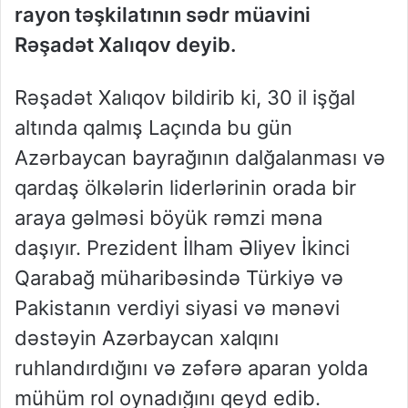
rayon təşkilatının sədr müavini
Rəşadət Xalıqov deyib.
Rəşadət Xalıqov bildirib ki, 30 il işğal
altında qalmış Laçında bu gün
Azərbaycan bayrağının dalğalanması və
qardaş ölkələrin liderlərinin orada bir
araya gəlməsi böyük rəmzi məna
daşıyır. Prezident İlham Əliyev İkinci
Qarabağ müharibəsində Türkiyə və
Pakistanın verdiyi siyasi və mənəvi
dəstəyin Azərbaycan xalqını
ruhlandırdığını və zəfərə aparan yolda
mühüm rol oynadığını qeyd edib.