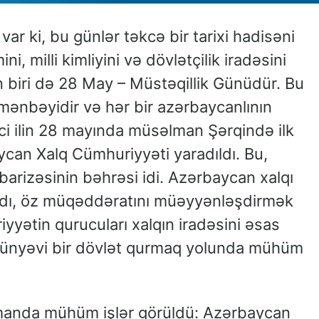
ar ki, bu günlər təkcə bir tarixi hadisəni
i, milli kimliyini və dövlətçilik iradəsini
n biri də 28 May – Müstəqillik Günüdür. Bu
 mənbəyidir və hər bir azərbaycanlının
-ci ilin 28 mayında müsəlman Şərqində ilk
can Xalq Cümhuriyyəti yaradıldı. Bu,
arizəsinin bəhrəsi idi. Azərbaycan xalqı
ratdı, öz müqəddəratını müəyyənləşdirmək
yyətin qurucuları xalqın iradəsini əsas
dünyəvi bir dövlət qurmaq yolunda mühüm
anda mühüm işlər görüldü: Azərbaycan