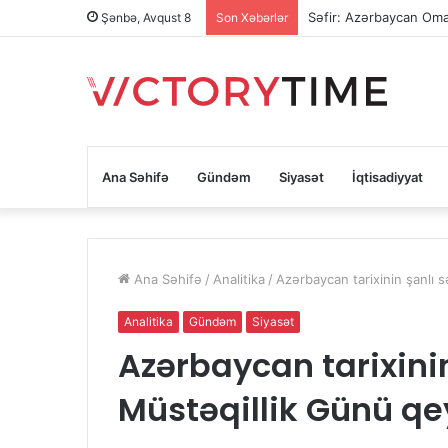
Səfir: Azərbaycan Oman
Şənbə, Avqust 8
Son Xəbərlər
Ana Səhifə
Gündəm
Siyasət
İqtisadiyyat
Ana Səhifə
/
Analitika
/
Azərbaycan tarixinin şanlı 
Analitika
Gündəm
Siyasət
Azərbaycan tarixinin
Müstəqillik Günü qe