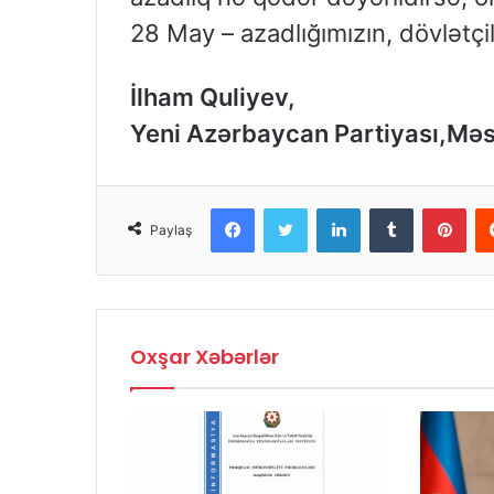
28 May – azadlığımızın, dövlətçi
İlham Quliyev,
Yeni Azərbaycan Partiyası,Məs
Facebook
Twitter
LinkedIn
Tumblr
Pinterest
Paylaş
Oxşar Xəbərlər