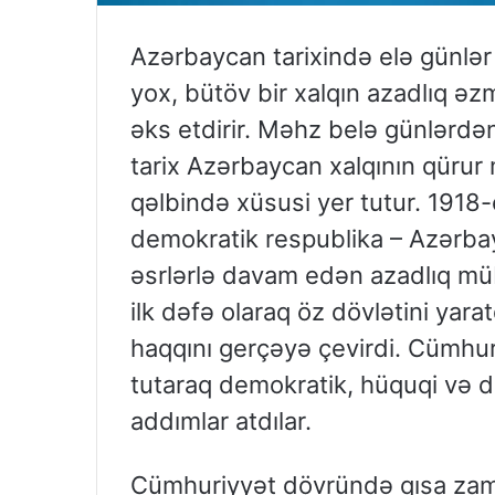
Azərbaycan tarixində elə günlər v
yox, bütöv bir xalqın azadlıq əzmin
əks etdirir. Məhz belə günlərdə
tarix Azərbaycan xalqının qürur
qəlbində xüsusi yer tutur. 1918
demokratik respublika – Azərbay
əsrlərlə davam edən azadlıq müb
ilk dəfə olaraq öz dövlətini ya
haqqını gerçəyə çevirdi. Cümhuri
tutaraq demokratik, hüquqi və 
addımlar atdılar.
Cümhuriyyət dövründə qısa zam