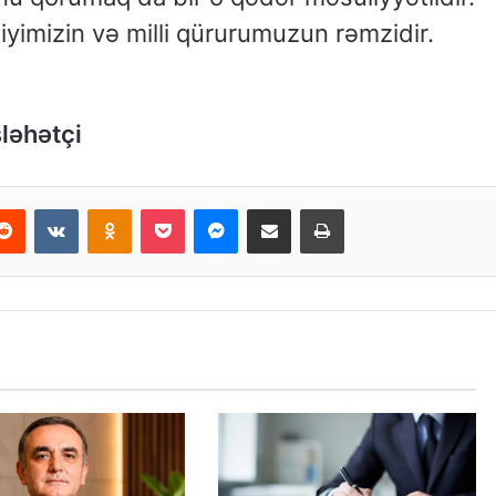
liyimizin və milli qürurumuzun rəmzidir.
ləhətçi
Reddit
VKontakte
Odnoklassniki
Pocket
Messenger
Email ilə paylaş
Print