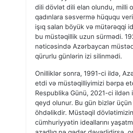
dili dövlət dili elan olundu, milli
qadınlara səsvermə hüququ veril
işıq salan böyük və mütərəqqi ide
bu müstəqillik uzun sürmədi. 1920
nəticəsində Azərbaycan müstəqill
qürurlu günlərin izi silinmədi.
Onilliklər sonra, 1991-ci ildə, A
etdi və müstəqilliyimizi bərpa 
Respublika Günü, 2021-ci ildən 
qeyd olunur. Bu gün bizlər üçün
öhdəlikdir. Müstəqil dövlətimizi
cümhuriyyətin ideallarını yaşatm
azadlıq nə qədər dəyərlidirsə, o