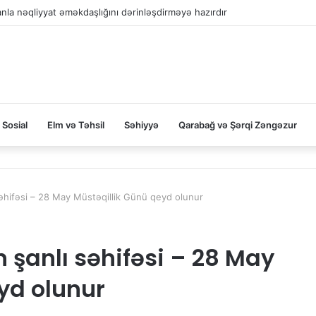
la nəqliyyat əməkdaşlığını dərinləşdirməyə hazırdır
Sosial
Elm və Təhsil
Səhiyyə
Qarabağ və Şərqi Zəngəzur
səhifəsi – 28 May Müstəqillik Günü qeyd olunur
 şanlı səhifəsi – 28 May
yd olunur