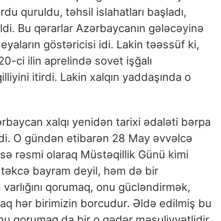
 ordu quruldu, təhsil islahatları başladı,
di. Bu qərarlar Azərbaycanın gələcəyinə
yaların göstəricisi idi. Lakin təəssüf ki,
-ci ilin aprelində sovet işğalı
iyini itirdi. Lakin xalqın yaddaşında o
zərbaycan xalqı yenidən tarixi ədaləti bərpa
etdi. O gündən etibarən 28 May əvvəlcə
isə rəsmi olaraq Müstəqillik Günü kimi
 təkcə bayram deyil, həm də bir
n varlığını qorumaq, onu gücləndirmək,
aq hər birimizin borcudur. Əldə edilmiş bu
nu qorumaq da bir o qədər məsuliyyətlidir.