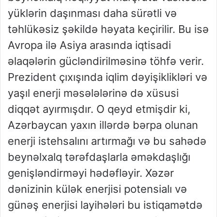
yüklərin daşınması daha sürətli və
təhlükəsiz şəkildə həyata keçirilir. Bu isə
Avropa ilə Asiya arasında iqtisadi
əlaqələrin gücləndirilməsinə töhfə verir.
Prezident çıxışında iqlim dəyişiklikləri və
yaşıl enerji məsələlərinə də xüsusi
diqqət ayırmışdır. O qeyd etmişdir ki,
Azərbaycan yaxın illərdə bərpa olunan
enerji istehsalını artırmağı və bu sahədə
beynəlxalq tərəfdaşlarla əməkdaşlığı
genişləndirməyi hədəfləyir. Xəzər
dənizinin külək enerjisi potensialı və
günəş enerjisi layihələri bu istiqamətdə