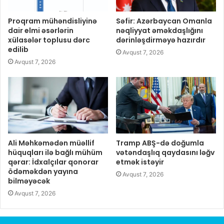
Proqram mühəndisliyinə
Səfir: Azərbaycan Omanla
dair elmi əsərlərin
nəqliyyat əməkdaşlığını
xülasələr toplusu dərc
dərinləşdirməyə hazırdır
edilib
Avqust 7, 2026
Avqust 7, 2026
Ali Məhkəmədən müəllif
Tramp ABŞ-də doğumla
hüquqları ilə bağlı mühüm
vətəndaşlıq qaydasını ləğv
qərar: İdxalçılar qonorar
etmək istəyir
ödəməkdən yayına
Avqust 7, 2026
bilməyəcək
Avqust 7, 2026