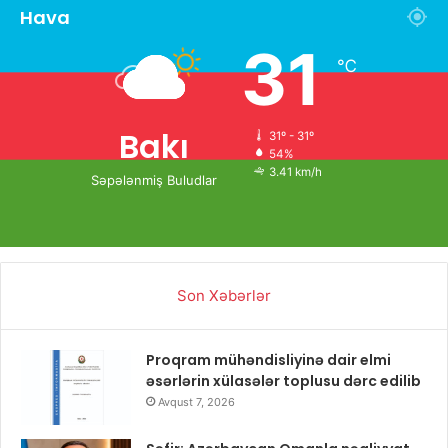
Hava
31
℃
Bakı
31º - 31º
54%
3.41 km/h
Səpələnmiş Buludlar
Son Xəbərlər
Proqram mühəndisliyinə dair elmi
əsərlərin xülasələr toplusu dərc edilib
Avqust 7, 2026