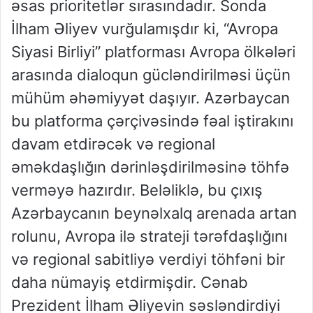
əsas prioritetlər sırasındadır. Sonda
İlham Əliyev vurğulamışdır ki, “Avropa
Siyasi Birliyi” platforması Avropa ölkələri
arasında dialoqun gücləndirilməsi üçün
mühüm əhəmiyyət daşıyır. Azərbaycan
bu platforma çərçivəsində fəal iştirakını
davam etdirəcək və regional
əməkdaşlığın dərinləşdirilməsinə töhfə
verməyə hazırdır. Beləliklə, bu çıxış
Azərbaycanın beynəlxalq arenada artan
rolunu, Avropa ilə strateji tərəfdaşlığını
və regional sabitliyə verdiyi töhfəni bir
daha nümayiş etdirmişdir. Cənab
Prezident İlham Əliyevin səsləndirdiyi