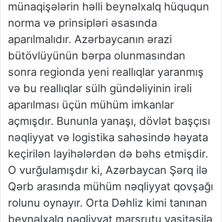
münaqişələrin həlli beynəlxalq hüququn
norma və prinsipləri əsasında
aparılmalıdır. Azərbaycanın ərazi
bütövlüyünün bərpa olunmasından
sonra regionda yeni reallıqlar yaranmış
və bu reallıqlar sülh gündəliyinin irəli
aparılması üçün mühüm imkanlar
açmışdır. Bununla yanaşı, dövlət başçısı
nəqliyyat və logistika sahəsində həyata
keçirilən layihələrdən də bəhs etmişdir.
O vurğulamışdır ki, Azərbaycan Şərq ilə
Qərb arasında mühüm nəqliyyat qovşağı
rolunu oynayır. Orta Dəhliz kimi tanınan
beynəlxalq nəqliyyat marşrutu vasitəsilə