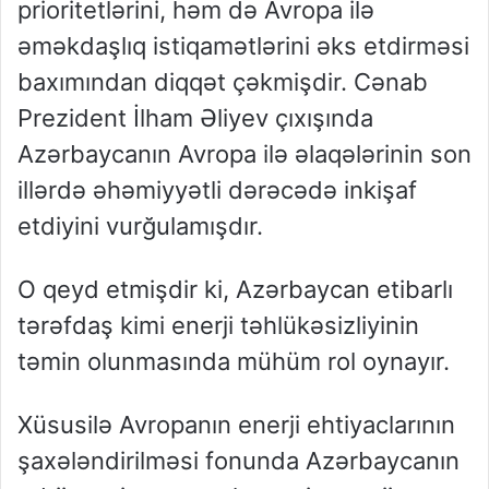
prioritetlərini, həm də Avropa ilə
əməkdaşlıq istiqamətlərini əks etdirməsi
baxımından diqqət çəkmişdir. Cənab
Prezident İlham Əliyev çıxışında
Azərbaycanın Avropa ilə əlaqələrinin son
illərdə əhəmiyyətli dərəcədə inkişaf
etdiyini vurğulamışdır.
O qeyd etmişdir ki, Azərbaycan etibarlı
tərəfdaş kimi enerji təhlükəsizliyinin
təmin olunmasında mühüm rol oynayır.
Xüsusilə Avropanın enerji ehtiyaclarının
şaxələndirilməsi fonunda Azərbaycanın