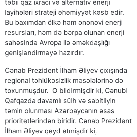
təbii qaz ixracı və alternativ enerji
layihələri strateji əhəmiyyət kəsb edir.
Bu baxımdan ölkə həm ənənəvi enerji
resursları, həm də bərpa olunan enerji
sahəsində Avropa ilə əməkdaşlığı
genişləndirməyə hazırdır.
Cənab Prezident İlham Əliyev çıxışında
regional təhlükəsizlik məsələlərinə də
toxunmuşdur. O bildirmişdir ki, Cənubi
Qafqazda davamlı sülh və sabitliyin
təmin olunması Azərbaycanın əsas
prioritetlərindən biridir. Cənab Prezident
İlham Əliyev qeyd etmişdir ki,