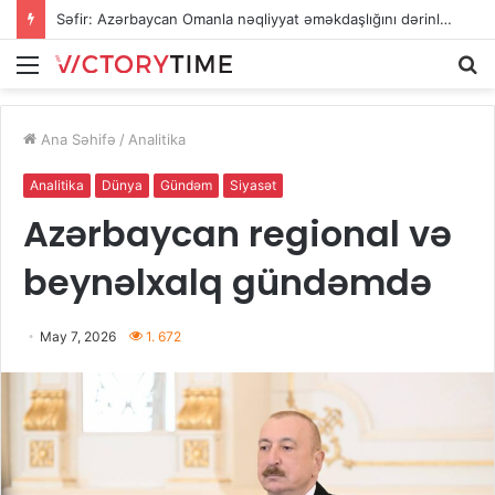
Səfir: Azərbaycan Omanla nəqliyyat əməkdaşlığını dərinləşdirməyə hazırdır
Menu
A
Ana Səhifə
/
Analitika
Analitika
Dünya
Gündəm
Siyasət
Azərbaycan regional və
beynəlxalq gündəmdə
May 7, 2026
1. 672