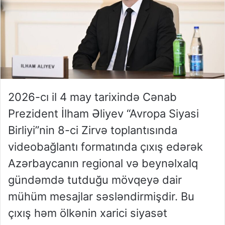
2026-cı il 4 may tarixində Cənab
Prezident İlham Əliyev “Avropa Siyasi
Birliyi”nin 8-ci Zirvə toplantısında
videobağlantı formatında çıxış edərək
Azərbaycanın regional və beynəlxalq
gündəmdə tutduğu mövqeyə dair
mühüm mesajlar səsləndirmişdir. Bu
çıxış həm ölkənin xarici siyasət