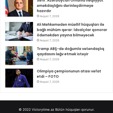
Səfir: Azərbaycan Omanla nəqliyyat
əməkdaşlığını dərinləşdirməyə
hazırdır
Avqust 7, 2026
Ali Məhkəmədən müəllif hüquqları ilə
bağlı mühüm qərar: İdxalçılar qonorar
ödəməkdən yayına bilməyəcək
Avqust 7, 2026
Tramp ABŞ-də doğumla vətəndaşlıq
qaydasını ləğv etmək istəyir
Avqust 7, 2026
Olimpiya çempionunun atası vəfat
etdi – FOTO
Avqust 7, 2026
© 2022
Victorytime.az
Bütün hüquqları qorunur.