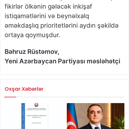
fikirlər ölkənin gələcək inkişaf
istiqamətlərini və beynəlxalq
əməkdaşlıq prioritetlərini aydın şəkildə
ortaya qoymuşdur.
Bəhruz Rüstəmov,
Yeni Azərbaycan Partiyası məsləhətçi
Oxşar Xəbərlər