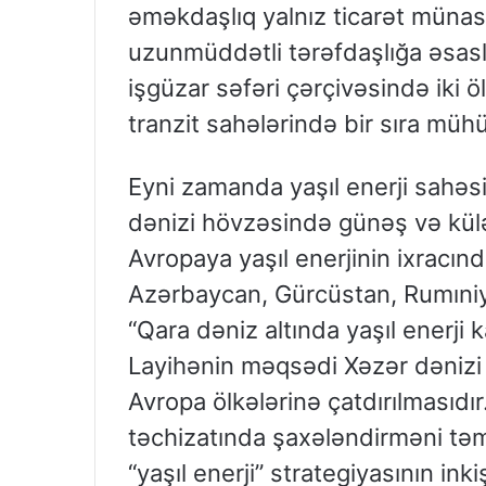
əməkdaşlıq yalnız ticarət münas
uzunmüddətli tərəfdaşlığa əsasl
işgüzar səfəri çərçivəsində iki ö
tranzit sahələrində bir sıra müh
Eyni zamanda yaşıl enerji sahəs
dənizi hövzəsində günəş və külə
Avropaya yaşıl enerjinin ixracın
Azərbaycan, Gürcüstan, Rumıniy
“Qara dəniz altında yaşıl enerji 
Layihənin məqsədi Xəzər dənizi r
Avropa ölkələrinə çatdırılmasıdır
təchizatında şaxələndirməni təm
“yaşıl enerji” strategiyasının inki