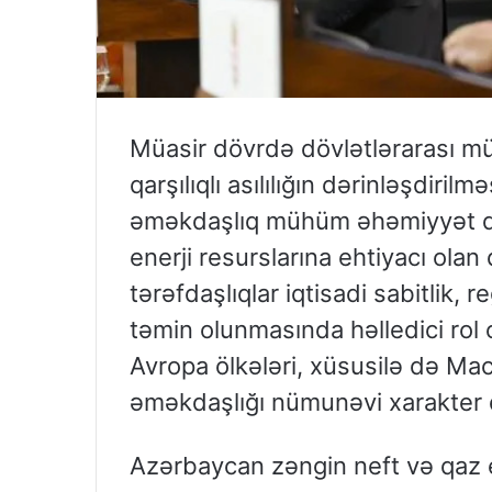
Müasir dövrdə dövlətlərarası m
qarşılıqlı asılılığın dərinləşdir
əməkdaşlıq mühüm əhəmiyyət daşıy
enerji resurslarına ehtiyacı olan
tərəfdaşlıqlar iqtisadi sabitlik, r
təmin olunmasında həlledici rol
Avropa ölkələri, xüsusilə də Mac
əməkdaşlığı nümunəvi xarakter d
Azərbaycan zəngin neft və qaz e