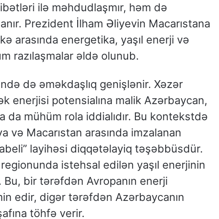
ibətləri ilə məhdudlaşmır, həm də
anır. Prezident İlham Əliyevin Macarıstana
lkə arasında energetika, yaşıl enerji və
üm razılaşmalar əldə olunub.
ində də əməkdaşlıq genişlənir. Xəzər
k enerjisi potensialına malik Azərbaycan,
da da mühüm rola iddialıdır. Bu kontekstdə
a və Macarıstan arasında imzalanan
kabeli” layihəsi diqqətəlayiq təşəbbüsdür.
egionunda istehsal edilən yaşıl enerjinin
. Bu, bir tərəfdən Avropanın enerji
in edir, digər tərəfdən Azərbaycanın
şafına töhfə verir.