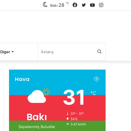
℃
28
Facebook
Twitter
YouTube
Instagram
Bakı
Axtarış
Digər
Hava
31
℃
Bakı
31º - 31º
54%
3.41 km/h
Səpələnmiş Buludlar