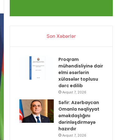
Son Xəbərlər
Proqram
mühəndisliyinə dair
elmi əsərlərin
xülasələr toplusu
dərc edilib
Avqust 7, 2026
Səfir: Azərbaycan
Omanla nəqliyyat
əməkdaşlığını
dərinləşdirməyə
hazırdır
Avqust 7, 2026