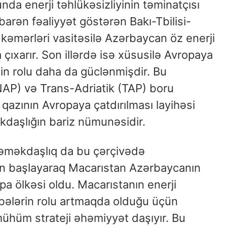
da enerji təhlükəsizliyinin təminatçısı
barən fəaliyyət göstərən Bakı-Tbilisi-
kəmərləri vasitəsilə Azərbaycan öz enerji
 çıxarır. Son illərdə isə xüsusilə Avropaya
in rolu daha da güclənmişdir. Bu
AP) və Trans-Adriatik (TAP) boru
qazının Avropaya çatdırılması layihəsi
daşlığın bariz nümunəsidir.
 əməkdaşlıq da bu çərçivədə
n başlayaraq Macarıstan Azərbaycanın
opa ölkəsi oldu. Macarıstanın enerji
nbələrin rolu artmaqda olduğu üçün
ühüm strateji əhəmiyyət daşıyır. Bu