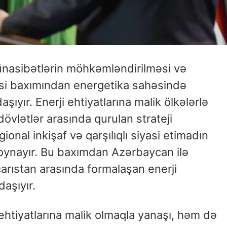
ünasibətlərin möhkəmləndirilməsi və
ilməsi baxımından energetika sahəsində
ır. Enerji ehtiyatlarına malik ölkələrlə
 dövlətlər arasında qurulan strateji
egional inkişaf və qarşılıqlı siyasi etimadın
 oynayır. Bu baxımdan Azərbaycan ilə
arıstan arasında formalaşan enerji
aşıyır.
htiyatlarına malik olmaqla yanaşı, həm də