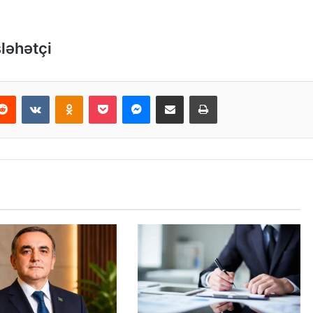
ləhətçi
Reddit
VKontakte
Odnoklassniki
Pocket
Messenger
Email ilə paylaş
Print