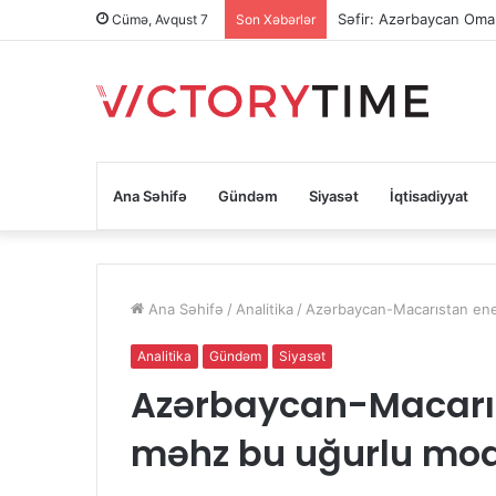
Səfir: Azərbaycan Oman
Cümə, Avqust 7
Son Xəbərlər
Ana Səhifə
Gündəm
Siyasət
İqtisadiyyat
Ana Səhifə
/
Analitika
/
Azərbaycan-Macarıstan ener
Analitika
Gündəm
Siyasət
Azərbaycan-Macarıst
məhz bu uğurlu mod