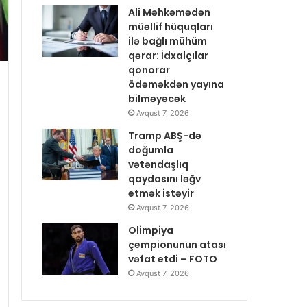
Ali Məhkəmədən
müəllif hüquqları
ilə bağlı mühüm
qərar: İdxalçılar
qonorar
ödəməkdən yayına
bilməyəcək
Avqust 7, 2026
Tramp ABŞ-də
doğumla
vətəndaşlıq
qaydasını ləğv
etmək istəyir
Avqust 7, 2026
Olimpiya
çempionunun atası
vəfat etdi – FOTO
Avqust 7, 2026