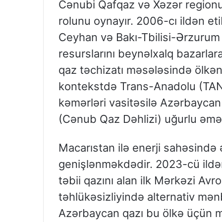
Cənubi Qafqaz və Xəzər regionun
rolunu oynayır. 2006-cı ildən eti
Ceyhan və Bakı-Tbilisi-Ərzurum 
resurslarını beynəlxalq bazarlara
qaz təchizatı məsələsində ölkən
kontekstdə Trans-Anadolu (TAN
kəmərləri vasitəsilə Azərbaycan 
(Cənub Qaz Dəhlizi) uğurlu əmək
Macarıstan ilə enerji sahəsində
genişlənməkdədir. 2023-cü ildə
təbii qazını alan ilk Mərkəzi Avr
təhlükəsizliyində alternativ mə
Azərbaycan qazı bu ölkə üçün m