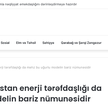
la nəqliyyat əməkdaşlığını dərinləşdirməyə hazırdır
Sosial
Elm və Təhsil
Səhiyyə
Qarabağ və Şərqi Zəngəzur
ji tərəfdaşlığı da məhz bu uğurlu modelin bariz nümunəsidir
an enerji tərəfdaşlığı da
elin bariz nümunəsidir