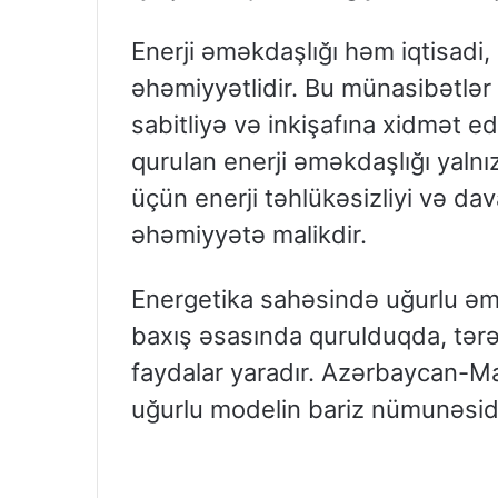
Enerji əməkdaşlığı həm iqtisadi
əhəmiyyətlidir. Bu münasibətlər t
sabitliyə və inkişafına xidmət 
qurulan enerji əməkdaşlığı yalnı
üçün enerji təhlükəsizliyi və dav
əhəmiyyətə malikdir.
Energetika sahəsində uğurlu əmək
baxış əsasında qurulduqda, tər
faydalar yaradır. Azərbaycan-Ma
uğurlu modelin bariz nümunəsidi