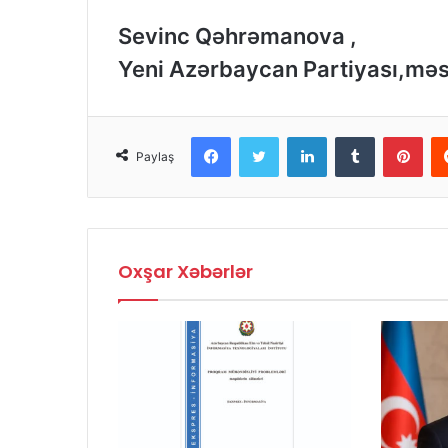
Sevinc Qəhrəmanova ,
Yeni Azərbaycan Partiyası,məs
Facebook
Twitter
LinkedIn
Tumblr
Pinterest
Paylaş
Oxşar Xəbərlər