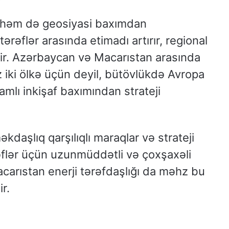
, həm də geosiyasi baxımdan
ərəflər arasında etimadı artırır, regional
edir. Azərbaycan və Macarıstan arasında
z iki ölkə üçün deyil, bütövlükdə Avropa
amlı inkişaf baxımından strateji
daşlıq qarşılıqlı maraqlar və strateji
əflər üçün uzunmüddətli və çoxşaxəli
carıstan enerji tərəfdaşlığı da məhz bu
r.