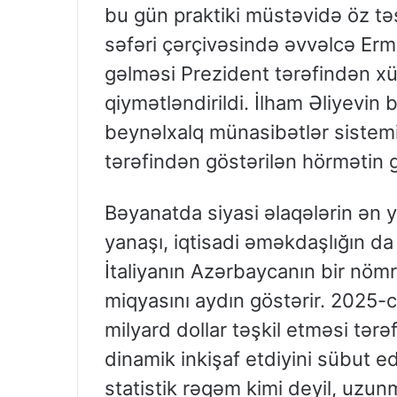
bu gün praktiki müstəvidə öz təs
səfəri çərçivəsində əvvəlcə Er
gəlməsi Prezident tərəfindən x
qiymətləndirildi. İlham Əliyev
beynəlxalq münasibətlər sistem
tərəfindən göstərilən hörmətin g
Bəyanatda siyasi əlaqələrin ən
yanaşı, iqtisadi əməkdaşlığın d
İtaliyanın Azərbaycanın bir nömrə
miqyasını aydın göstərir. 2025-c
milyard dollar təşkil etməsi tərə
dinamik inkişaf etdiyini sübut ed
statistik rəqəm kimi deyil, uzunm