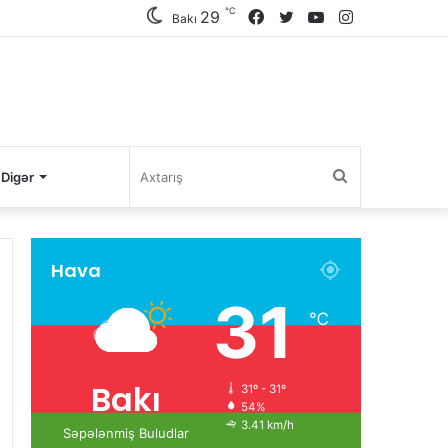
℃
29
Facebook
Twitter
YouTube
Instagram
Bakı
Axtarış
Digər
Hava
31
℃
Bakı
31º - 31º
54%
3.41 km/h
Səpələnmiş Buludlar