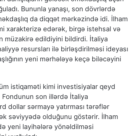
ğuladı. Bununla yanaşı, son dövrlərdə
əkdaşlıq da diqqət mərkəzində idi. İlham
mi xarakterizə edərək, birgə istehsal və
 müzakirə edildiyini bildirdi. İtaliya
iyyə resursları ilə birləşdirilməsi ideyası
şlığının yeni mərhələyə keçə biləcəyini
m istiqaməti kimi investisiyalar qeyd
Fondunun son illərdə İtaliya
rd dollar sərmayə yatırması tərəflər
sək səviyyədə olduğunu göstərir. İlham
ə yeni layihələrə yönəldilməsi