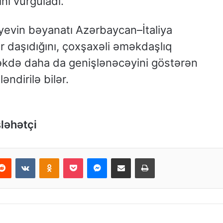
ni vurğuladı.
yevin bəyanatı Azərbaycan–İtaliya
er daşıdığını, çoxşaxəli əməkdaşlıq
əkdə daha da genişlənəcəyini göstərən
ndirilə bilər.
ləhətçi
Reddit
VKontakte
Odnoklassniki
Pocket
Messenger
Email ilə paylaş
Print