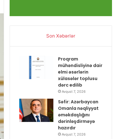
Son Xəbərlər
Proqram
mühəndisliyinə dair
elmi əsərlərin
xülasələr toplusu
dərc edilib
Avqust 7, 2026
Səfir: Azərbaycan
Omanla nəqliyyat
əməkdaşlığını
dərinləşdirməyə
hazırdır
Avqust 7, 2026