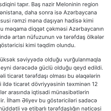
diqini tapır. Baş nazir Meloninin region
mənistana, daha sonra isə Azərbaycana
üsusi rəmzi məna daşıyan hadisə kimi
in bu məqama diqqət çəkməsi Azərbaycanın
ində artan nüfuzunun və tərəfdaş ölkələr
östəricisi kimi təqdim olundu.
 yüksək səviyyədə olduğu vurğulanmaqla
a eyni dərəcədə güclü olduğu qeyd edildi.
li ticarət tərəfdaşı olması bu əlaqələrin
i ildə ticarət dövriyyəsinin təxminən 12
flər arasında iqtisadi münasibətlərin
ir. İlham Əliyev bu göstəriciləri sadəcə
üddətli və etibarlı tərəfdaşlığın nəticəsi