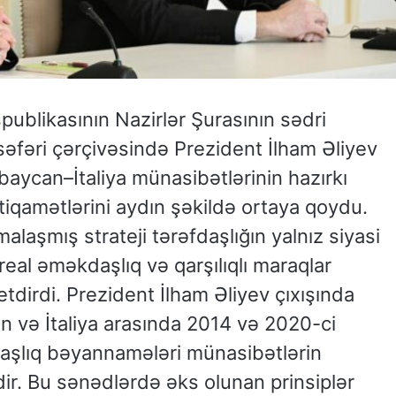
publikasının Nazirlər Şurasının sədri
əfəri çərçivəsində Prezident İlham Əliyev
baycan–İtaliya münasibətlərinin hazırkı
stiqamətlərini aydın şəkildə ortaya qoydu.
alaşmış strateji tərəfdaşlığın yalnız siyasi
eal əməkdaşlıq və qarşılıqlı maraqlar
dirdi. Prezident İlham Əliyev çıxışında
n və İtaliya arasında 2014 və 2020-ci
fdaşlıq bəyannamələri münasibətlərin
ir. Bu sənədlərdə əks olunan prinsiplər