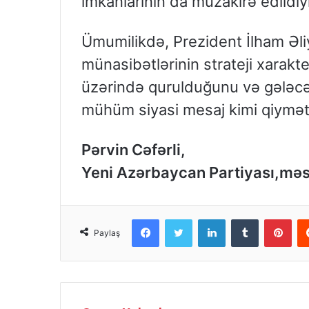
imkanlarının da müzakirə edildiyi
Ümumilikdə, Prezident İlham Əli
münasibətlərinin strateji xarakt
üzərində qurulduğunu və gələc
mühüm siyasi mesaj kimi qiymətlə
Pərvin Cəfərli,
Yeni Azərbaycan Partiyası,məs
Facebook
Twitter
LinkedIn
Tumblr
Pinterest
Paylaş