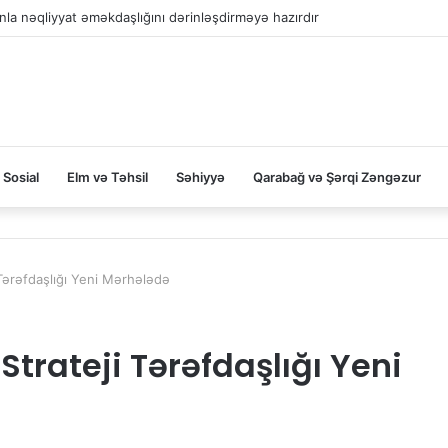
la nəqliyyat əməkdaşlığını dərinləşdirməyə hazırdır
Sosial
Elm və Təhsil
Səhiyyə
Qarabağ və Şərqi Zəngəzur
 Tərəfdaşlığı Yeni Mərhələdə
trateji Tərəfdaşlığı Yeni