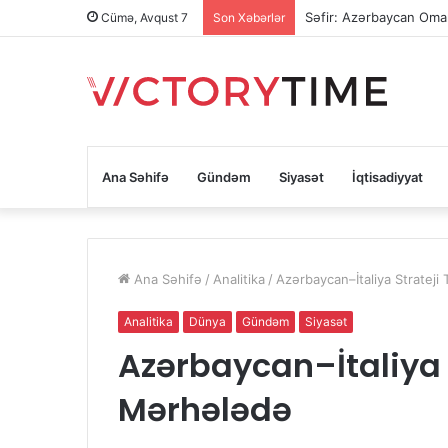
Səfir: Azərbaycan Oman
Cümə, Avqust 7
Son Xəbərlər
Ana Səhifə
Gündəm
Siyasət
İqtisadiyyat
Ana Səhifə
/
Analitika
/
Azərbaycan–İtaliya Strateji
Analitika
Dünya
Gündəm
Siyasət
Azərbaycan–İtaliya S
Mərhələdə