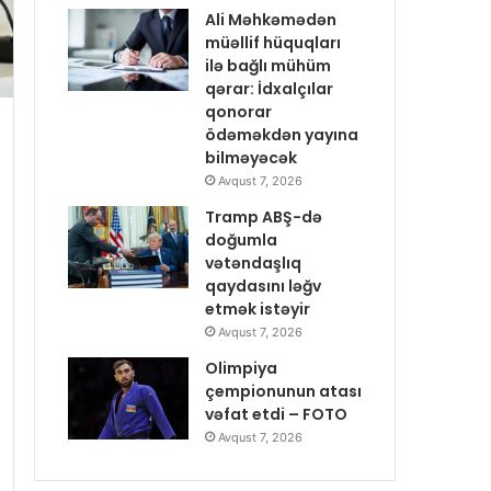
Ali Məhkəmədən
müəllif hüquqları
ilə bağlı mühüm
qərar: İdxalçılar
qonorar
ödəməkdən yayına
bilməyəcək
Avqust 7, 2026
Tramp ABŞ-də
doğumla
vətəndaşlıq
qaydasını ləğv
etmək istəyir
Avqust 7, 2026
Olimpiya
çempionunun atası
vəfat etdi – FOTO
Avqust 7, 2026