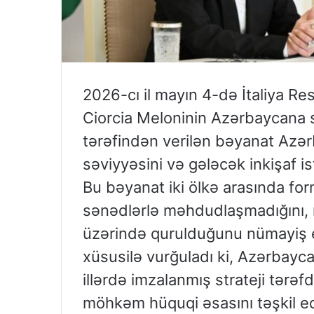
2026-cı il mayın 4-də İtaliya Res
Ciorcia Meloninin Azərbaycana s
tərəfindən verilən bəyanat Azər
səviyyəsini və gələcək inkişaf i
Bu bəyanat iki ölkə arasında form
sənədlərlə məhdudlaşmadığını, r
üzərində qurulduğunu nümayiş et
xüsusilə vurğuladı ki, Azərbayca
illərdə imzalanmış strateji tərə
möhkəm hüquqi əsasını təşkil ed