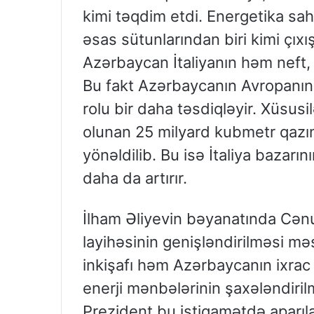
kimi təqdim etdi. Energetika sa
əsas sütunlarından biri kimi çıxış
Azərbaycan İtaliyanın həm neft, 
Bu fakt Azərbaycanın Avropanın
rolu bir daha təsdiqləyir. Xüsusi
olunan 25 milyard kubmetr qazın
yönəldilib. Bu isə İtaliya bazarı
daha da artırır.
İlham Əliyevin bəyanatında Cənu
layihəsinin genişləndirilməsi məs
inkişafı həm Azərbaycanın ixrac
enerji mənbələrinin şaxələndiri
Prezident bu istiqamətdə aparıl