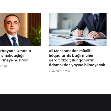
zərbaycan Omanla
Ali Məhkəmədən müəllif
t əməkdaşlığını
hüquqları ilə bağlı mühüm
dirməyə hazırdır
qərar: İdxalçılar qonorar
ödəməkdən yayına bilməyəcək
 2026
Avqust 7, 2026