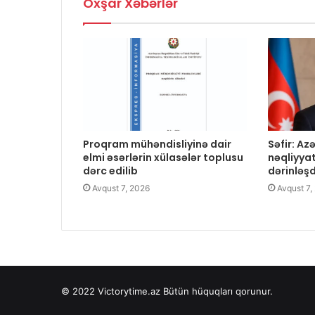
Oxşar Xəbərlər
Proqram mühəndisliyinə dair
Səfir: A
elmi əsərlərin xülasələr toplusu
nəqliyya
dərc edilib
dərinləş
Avqust 7, 2026
Avqust 7,
© 2022
Victorytime.az
Bütün hüquqları qorunur.