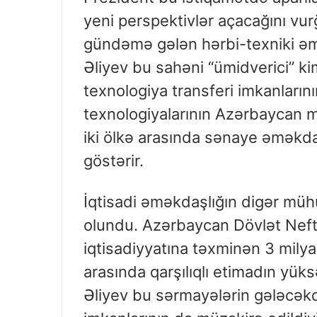
yeni perspektivlər açacağını vur
gündəmə gələn hərbi-texniki əm
Əliyev bu sahəni “ümidverici” ki
texnologiya transferi imkanlarının
texnologiyalarının Azərbaycan mal
iki ölkə arasında sənaye əməkda
göstərir.
İqtisadi əməkdaşlığın digər mühü
olundu. Azərbaycan Dövlət Neft 
iqtisadiyyatına təxminən 3 milya
arasında qarşılıqlı etimadın yük
Əliyev bu sərmayələrin gələcəkd