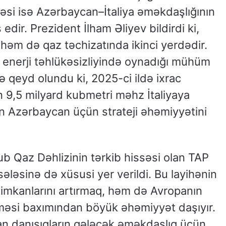
həsi isə Azərbaycan–İtaliya əməkdaşlığının
 edir. Prezident İlham Əliyev bildirdi ki,
həm də qaz təchizatında ikinci yerdədir.
 enerji təhlükəsizliyində oynadığı mühüm
lə qeyd olundu ki, 2025-ci ildə ixrac
 9,5 milyard kubmetri məhz İtaliyaya
nın Azərbaycan üçün strateji əhəmiyyətini
b Qaz Dəhlizinin tərkib hissəsi olan TAP
ələsinə də xüsusi yer verildi. Bu layihənin
 imkanlarını artırmaq, həm də Avropanın
lməsi baxımından böyük əhəmiyyət daşıyır.
an danışıqların gələcək əməkdaşlıq üçün