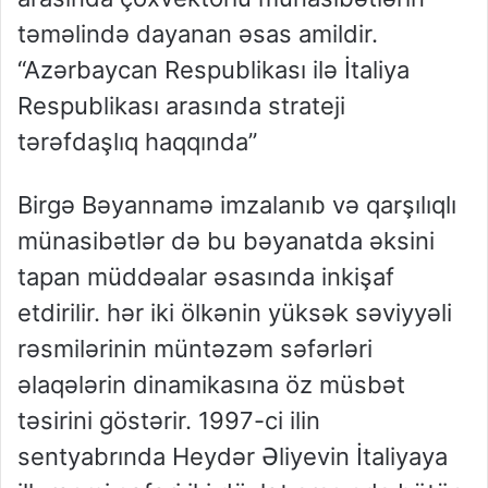
təməlində dayanan əsas amildir.
“Azərbaycan Respublikası ilə İtaliya
Respublikası arasında strateji
tərəfdaşlıq haqqında”
Birgə Bəyannamə imzalanıb və qarşılıqlı
münasibətlər də bu bəyanatda əksini
tapan müddəalar əsasında inkişaf
etdirilir. hər iki ölkənin yüksək səviyyəli
rəsmilərinin müntəzəm səfərləri
əlaqələrin dinamikasına öz müsbət
təsirini göstərir. 1997-ci ilin
sentyabrında Heydər Əliyevin İtaliyaya