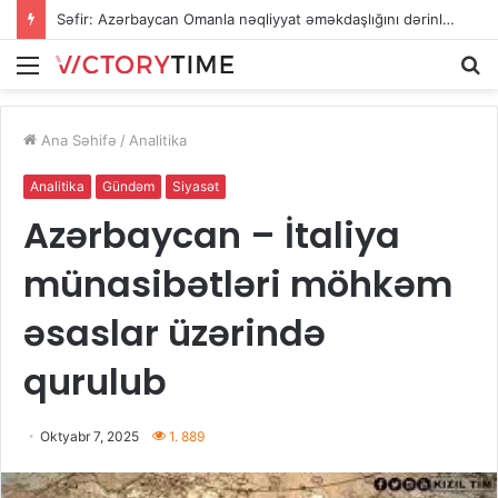
Səfir: Azərbaycan Omanla nəqliyyat əməkdaşlığını dərinləşdirməyə hazırdır
Menu
A
Ana Səhifə
/
Analitika
Analitika
Gündəm
Siyasət
Azərbaycan – İtaliya
münasibətləri möhkəm
əsaslar üzərində
qurulub
Oktyabr 7, 2025
1. 889