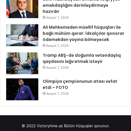
əməkdaşlığını dərinləşdirməyə
hazırdır
Avqust 7, 2026
Ali Məhkəmədən müəllif hüquqları ilə
bağlı mühüm qərar: İdxalçılar qonorar
ödəməkdən yayına bilməyəcək
Avqust 7, 2026
Tramp ABŞ-də doğumla vətəndaşlıq
qaydasını ləğv etmək istəyir
Avqust 7, 2026
Olimpiya çempionunun atası vəfat
etdi – FOTO
Avqust 7, 2026
© 2022
Victorytime.az
Bütün hüquqları qorunur.