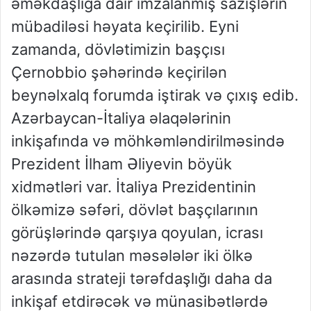
əməkdaşlığa dair imzalanmış sazişlərin
mübadiləsi həyata keçirilib. Eyni
zamanda, dövlətimizin başçısı
Çernobbio şəhərində keçirilən
beynəlxalq forumda iştirak və çıxış edib.
Azərbaycan-İtaliya əlaqələrinin
inkişafında və möhkəmləndirilməsində
Prezident İlham Əliyevin böyük
xidmətləri var. İtaliya Prezidentinin
ölkəmizə səfəri, dövlət başçılarının
görüşlərində qarşıya qoyulan, icrası
nəzərdə tutulan məsələlər iki ölkə
arasında strateji tərəfdaşlığı daha da
inkişaf etdirəcək və münasibətlərdə