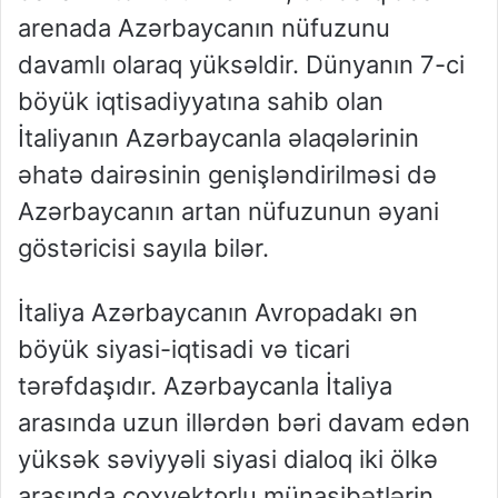
arenada Azərbaycanın nüfuzunu
davamlı olaraq yüksəldir. Dünyanın 7-ci
böyük iqtisadiyyatına sahib olan
İtaliyanın Azərbaycanla əlaqələrinin
əhatə dairəsinin genişləndirilməsi də
Azərbaycanın artan nüfuzunun əyani
göstəricisi sayıla bilər.
İtaliya Azərbaycanın Avropadakı ən
böyük siyasi-iqtisadi və ticari
tərəfdaşıdır. Azərbaycanla İtaliya
arasında uzun illərdən bəri davam edən
yüksək səviyyəli siyasi dialoq iki ölkə
arasında çoxvektorlu münasibətlərin