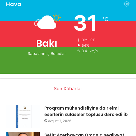
Hava
31
℃
Bakı
31º - 31º
54%
3.41 km/h
Səpələnmiş Buludlar
Son Xəbərlər
Proqram mühəndisliyinə dair elmi
əsərlərin xülasələr toplusu dərc edilib
Avqust 7, 2026
Səfir: Azərbaycan Omanla nəqliyyat