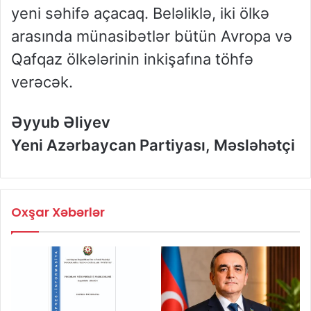
yeni səhifə açacaq. Beləliklə, iki ölkə
arasında münasibətlər bütün Avropa və
Qafqaz ölkələrinin inkişafına töhfə
verəcək.
Əyyub Əliyev
Yeni Azərbaycan Partiyası, Məsləhətçi
Oxşar Xəbərlər