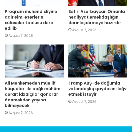
Proqram mühəndisliyinə
Səfir: Azərbaycan Omanla
dair elmi əsərlərin
nəqliyyat əməkdaşlığını
xülasələr toplusu dərc
dərinləşdirməyə hazırdır
edilib
Avqust 7, 2026
Avqust 7, 2026
Ali Məhkəmədən müəllif
Tramp ABŞ-də doğumla
hüquqları ilə bağlı mühüm
vətəndaşlıq qaydasını ləğv
qərar: İdxalçılar qonorar
etmək istəyir
ödəməkdən yayına
Avqust 7, 2026
bilməyəcək
Avqust 7, 2026