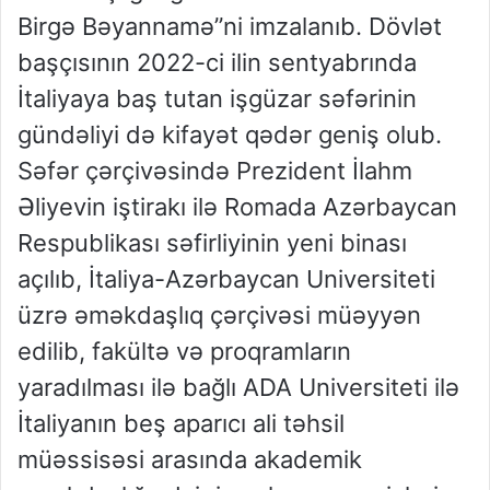
Birgə Bəyannamə”ni imzalanıb. Dövlət
başçısının 2022-ci ilin sentyabrında
İtaliyaya baş tutan işgüzar səfərinin
gündəliyi də kifayət qədər geniş olub.
Səfər çərçivəsində Prezident İlahm
Əliyevin iştirakı ilə Romada Azərbaycan
Respublikası səfirliyinin yeni binası
açılıb, İtaliya-Azərbaycan Universiteti
üzrə əməkdaşlıq çərçivəsi müəyyən
edilib, fakültə və proqramların
yaradılması ilə bağlı ADA Universiteti ilə
İtaliyanın beş aparıcı ali təhsil
müəssisəsi arasında akademik