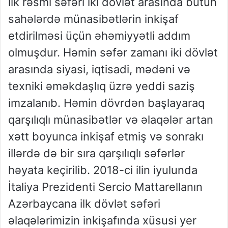
ilk rəsmi səfəri iki dövlət arasında bütün
sahələrdə münasibətlərin inkişaf
etdirilməsi üçün əhəmiyyətli addım
olmuşdur. Həmin səfər zamanı iki dövlət
arasında siyasi, iqtisadi, mədəni və
texniki əməkdaşlıq üzrə yeddi saziş
imzalanıb. Həmin dövrdən başlayaraq
qarşılıqlı münasibətlər və əlaqələr artan
xətt boyunca inkişaf etmiş və sonrakı
illərdə də bir sıra qarşılıqlı səfərlər
həyata keçirilib. 2018-ci ilin iyulunda
İtaliya Prezidenti Sercio Mattarellanın
Azərbaycana ilk dövlət səfəri
əlaqələrimizin inkişafında xüsusi yer