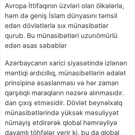
Avropa İttifaqının üzvləri olan ölkələrlə,
həm də geniş İslam dünyasını təmsil
edən dövlətlərlə sıx münasibətlər
qurub. Bu münasibətləri uzunömürlü
edən əsas səbəblər
Azərbaycanın xarici siyasətində izlənən
məntiqi ardıcıllıq, münasibətlərin ədalət
prinsipinə əsaslanması və hər zaman
qarşılıqlı maraqların nəzərə alınmasıdır.
dan çıxış etməsidir. Dövlət beynəlxalq
münasibətlərində yüksək məsuliyyət
nümayiş etdirərək qlobal həmrəyliyə
davamlı töhfələr verir ki, bu da qlobal