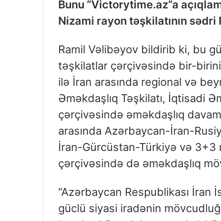
Bunu “Victorytime.az”a açıqla
Nizami rayon təşkilatının sədri
Ramil Vəlibəyov bildirib ki, bu 
təşkilatlar çərçivəsində bir-biri
ilə İran arasında regional və bey
Əməkdaşlıq Təşkilatı, İqtisadi 
çərçivəsində əməkdaşlıq davam 
arasında Azərbaycan-İran-Rusiy
İran-Gürcüstan-Türkiyə və 3+3
çərçivəsində də əməkdaşlıq mö
“Azərbaycan Respublikası İran İs
güclü siyasi iradənin mövcudlu