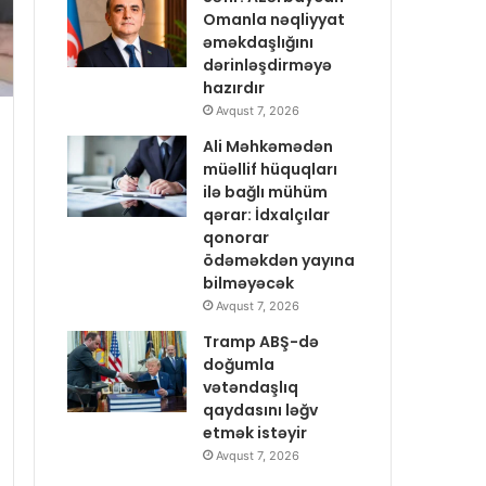
Omanla nəqliyyat
əməkdaşlığını
dərinləşdirməyə
hazırdır
Avqust 7, 2026
Ali Məhkəmədən
müəllif hüquqları
ilə bağlı mühüm
qərar: İdxalçılar
qonorar
ödəməkdən yayına
bilməyəcək
Avqust 7, 2026
Tramp ABŞ-də
doğumla
vətəndaşlıq
qaydasını ləğv
etmək istəyir
Avqust 7, 2026