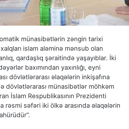
omatik münasibətlərin zəngin tarixi
 xalqları islam aləminə mənsub olan
nlıq, qardaşlıq şəraitində yaşayıblar. İki
əyərlər baxımından yaxınlığı, eyni
sı dövlətlərarası əlaqələrin inkişafına
də dövlətlərarası münasibətlər möhkəm
İran İslam Respublikasının Prezidenti
əsmi səfəri iki ölkə arasında əlaqələrin
ahürüdür”.