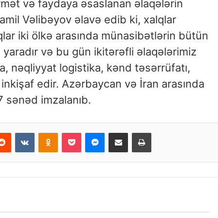
örmət və faydaya əsaslanan əlaqələrin
amil Vəlibəyov əlavə edib ki, xalqlar
qlar iki ölkə arasında münasibətlərin bütün
yaradır və bu gün ikitərəfli əlaqələrimiz
ka, nəqliyyat logistika, kənd təsərrüfatı,
inkişaf edir. Azərbaycan və İran arasında
7 sənəd imzalanıb.
Reddit
VKontakte
Odnoklassniki
Pocket
Messenger
Email ilə paylaş
Print