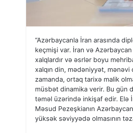
“Azərbaycanla İran arasında dipl
keçmişi var. İran və Azərbaycan
xalqlardır və əsrlər boyu mehriba
xalqın din, mədəniyyət, mənəvi d
zamanda, ortaq tarixə malik olma
müsbət dinamika verir. Bu gün 
təməl üzərində inkişaf edir. Elə 
Məsud Pezeşkianın Azərbaycana r
yüksək səviyyədə olmasının təz