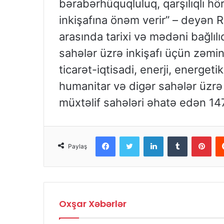
bərabərhüquqluluq, qarşılıqlı h
inkişafına önəm verir” – deyən R
arasında tarixi və mədəni bağlılı
sahələr üzrə inkişafı üçün zəmin 
ticarət-iqtisadi, enerji, energeti
humanitar və digər sahələr üzrə 
müxtəlif sahələri əhatə edən 14
Facebook
Twitter
LinkedIn
Tumblr
Pinterest
Paylaş
Oxşar Xəbərlər