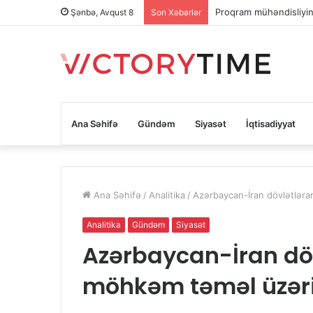
Proqram mühəndisliyinə
Şənbə, Avqust 8
Son Xəbərlər
Ana Səhifə
Gündəm
Siyasət
İqtisadiyyat
Ana Səhifə
/
Analitika
/
Azərbaycan-İran dövlətləra
Analitika
Gündəm
Siyasət
Azərbaycan-İran döv
möhkəm təməl üzərin