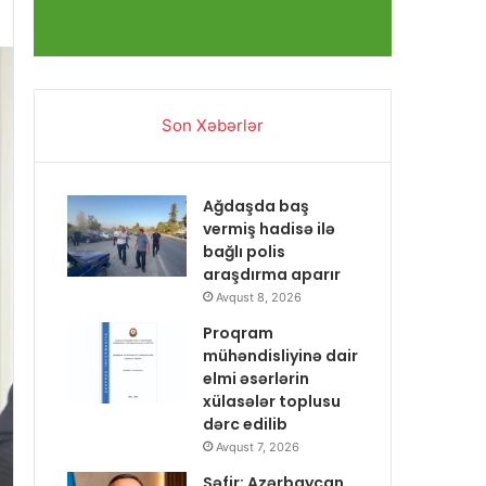
Son Xəbərlər
Ağdaşda baş
vermiş hadisə ilə
bağlı polis
araşdırma aparır
Avqust 8, 2026
Proqram
mühəndisliyinə dair
elmi əsərlərin
xülasələr toplusu
dərc edilib
Avqust 7, 2026
Səfir: Azərbaycan