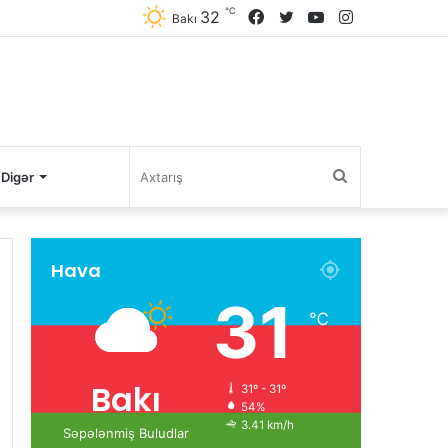
℃
32
Facebook
Twitter
YouTube
Instagram
Bakı
Axtarış
Digər
Hava
31
℃
Bakı
31º - 31º
54%
3.41 km/h
Səpələnmiş Buludlar