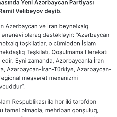
masında Yeni Azərbaycan Partiyası
 Ramil Vəlibəyov deyib.
gün Azərbaycan və İran beynəlxalq
ni ənənəvi olaraq dəstəkləyir: “Azərbaycan
nəlxalq təşkilatlar, o cümlədən İslam
Əməkdaşlıq Təşkilatı, Qoşulmama Hərəkatı
edir. Eyni zamanda, Azərbaycanla İran
a, Azərbaycan-İran-Türkiyə, Azərbaycan-
 regional məşvərət mexanizmi
vcuddur”.
lam Respublikası ilə hər iki tərəfdən
ğu təməl olmaqla, mehriban qonşuluq,