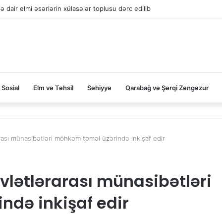
 dair elmi əsərlərin xülasələr toplusu dərc edilib
Sosial
Elm və Təhsil
Səhiyyə
Qarabağ və Şərqi Zəngəzur
rası münasibətləri möhkəm təməl üzərində inkişaf edir
lətlərarası münasibətləri
də inkişaf edir