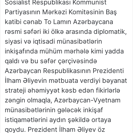
Sosialist Respublikası Kommunist
Partiyasının Mərkəzi Komitəsinin Baş
katibi cənab To Lamın Azərbaycana
rəsmi səfəri iki ölkə arasında diplomatik,
siyasi və iqtisadi münasibətlərin
inkişafında mühüm mərhələ kimi yadda
qaldı və bu səfər çərçivəsində
Azərbaycan Respublikasının Prezidenti
İlham Əliyevin mətbuata verdiyi bəyanat
strateji əhəmiyyət kəsb edən fikirlərlə
zəngin olmaqla, Azərbaycan-Vyetnam
münasibətlərinin gələcək inkişaf
istiqamətlərini aydın şəkildə ortaya
qoydu. Prezident İlham Əliyev öz