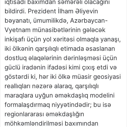
iqtisadi baxımdan səmərəli olacağını
bildirdi. Prezident İlham Əliyevin
bəyanatı, ümumilikdə, Azərbaycan-
Vyetnam münasibətlərinin gələcək
inkişafı üçün yol xəritəsi olmaqla yanaşı,
iki ölkənin qarşılıqlı etimada əsaslanan
dostluq əlaqələrinin dərinləşməsi üçün
güclü iradənin ifadəsi kimi çıxış etdi və
göstərdi ki, hər iki ölkə müasir geosiyasi
reallıqları nəzərə alaraq, qarşılıqlı
maraqlara uyğun əməkdaşlıq modelini
formalaşdırmaq niyyətindədir; bu isə
regionlararası əməkdaşlığın
möhkəmləndirilməsi baxımından