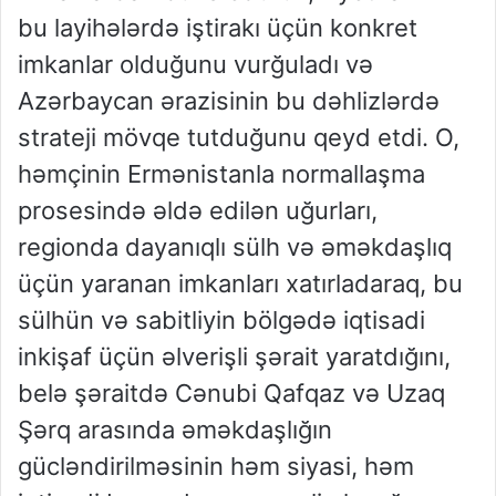
bu layihələrdə iştirakı üçün konkret
imkanlar olduğunu vurğuladı və
Azərbaycan ərazisinin bu dəhlizlərdə
strateji mövqe tutduğunu qeyd etdi. O,
həmçinin Ermənistanla normallaşma
prosesində əldə edilən uğurları,
regionda dayanıqlı sülh və əməkdaşlıq
üçün yaranan imkanları xatırladaraq, bu
sülhün və sabitliyin bölgədə iqtisadi
inkişaf üçün əlverişli şərait yaratdığını,
belə şəraitdə Cənubi Qafqaz və Uzaq
Şərq arasında əməkdaşlığın
gücləndirilməsinin həm siyasi, həm