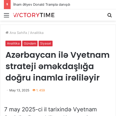
İlham Əliyev Donald Trampla danışdı
Menu
A
Ana Səhifə
/
Analitika
Analitika
Gündəm
Siyasət
Azərbaycan ilə Vyetnam
strateji əməkdaşlığa
doğru inamla irəliləyir
May 13, 2025
1. 459
7 may 2025-ci il tarixində Vyetnam