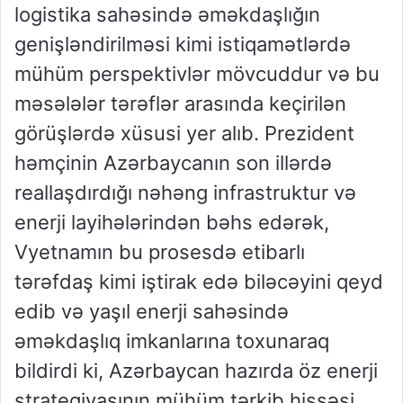
logistika sahəsində əməkdaşlığın
genişləndirilməsi kimi istiqamətlərdə
mühüm perspektivlər mövcuddur və bu
məsələlər tərəflər arasında keçirilən
görüşlərdə xüsusi yer alıb. Prezident
həmçinin Azərbaycanın son illərdə
reallaşdırdığı nəhəng infrastruktur və
enerji layihələrindən bəhs edərək,
Vyetnamın bu prosesdə etibarlı
tərəfdaş kimi iştirak edə biləcəyini qeyd
edib və yaşıl enerji sahəsində
əməkdaşlıq imkanlarına toxunaraq
bildirdi ki, Azərbaycan hazırda öz enerji
strategiyasının mühüm tərkib hissəsi