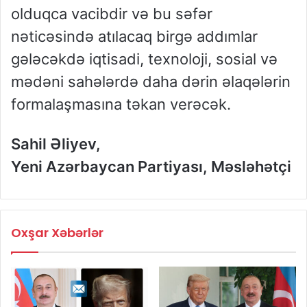
olduqca vacibdir və bu səfər
nəticəsində atılacaq birgə addımlar
gələcəkdə iqtisadi, texnoloji, sosial və
mədəni sahələrdə daha dərin əlaqələrin
formalaşmasına təkan verəcək.
Sahil Əliyev,
Yeni Azərbaycan Partiyası, Məsləhətçi
Oxşar Xəbərlər