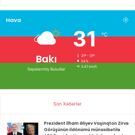
Hava
31
℃
Bakı
31º - 31º
54%
3.41 km/h
Səpələnmiş Buludlar
Son Xəbərlər
Prezident İlham Əliyev Vaşinqton Zirvə
Görüşünün ildönümü münasibətilə