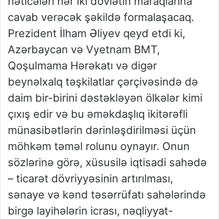
nəticələri hər iki dövlətin maraqlarına
cavab verəcək şəkildə formalaşacaq.
Prezident İlham Əliyev qeyd etdi ki,
Azərbaycan və Vyetnam BMT,
Qoşulmama Hərəkatı və digər
beynəlxalq təşkilatlar çərçivəsində də
daim bir-birini dəstəkləyən ölkələr kimi
çıxış edir və bu əməkdaşlıq ikitərəfli
münasibətlərin dərinləşdirilməsi üçün
möhkəm təməl rolunu oynayır. Onun
sözlərinə görə, xüsusilə iqtisadi sahədə
– ticarət dövriyyəsinin artırılması,
sənaye və kənd təsərrüfatı sahələrində
birgə layihələrin icrası, nəqliyyat-