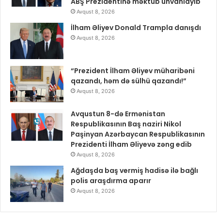
ABŞ Prezidentinə məktub ünvanlayıb
Avqust 8, 2026
İlham Əliyev Donald Trampla danışdı
Avqust 8, 2026
“Prezident İlham Əliyev müharibəni
qazandı, həm də sülhü qazandı!”
Avqust 8, 2026
Avqustun 8-də Ermənistan
Respublikasının Baş naziri Nikol
Paşinyan Azərbaycan Respublikasının
Prezidenti İlham Əliyevə zəng edib
Avqust 8, 2026
Ağdaşda baş vermiş hadisə ilə bağlı
polis araşdırma aparır
Avqust 8, 2026