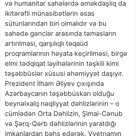
və humanitar sahələrdə əməkdaşlıq da
ikitərəfli münasibətlərin əsas
sütunlarından biri olmalıdır və bu
sahədə gənclər arasında təmasların
artırılması, qarşılıqlı təqaüd
proqramlarının həyata keçirilməsi, birgə
elmi tədqiqat layihələrinin təşkili kimi
təşəbbüslər xüsusi əhəmiyyət daşıyır.
Prezident İlham Əliyev çıxışında
Azərbaycanın təşəbbüskarı olduğu
beynəlxalq nəqliyyat dəhlizlərinin – o
cümlədən Orta Dəhlizin, Şimal-Cənub
və Şərq-Qərb dəhlizlərinin yaratdığı
imkanlardan bəhs edərək, Vyetnamın