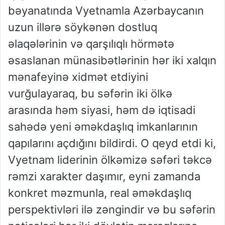
bəyanatında Vyetnamla Azərbaycanın
uzun illərə söykənən dostluq
əlaqələrinin və qarşılıqlı hörmətə
əsaslanan münasibətlərinin hər iki xalqın
mənafeyinə xidmət etdiyini
vurğulayaraq, bu səfərin iki ölkə
arasında həm siyasi, həm də iqtisadi
sahədə yeni əməkdaşlıq imkanlarının
qapılarını açdığını bildirdi. O qeyd etdi ki,
Vyetnam liderinin ölkəmizə səfəri təkcə
rəmzi xarakter daşımır, eyni zamanda
konkret məzmunla, real əməkdaşlıq
perspektivləri ilə zəngindir və bu səfərin