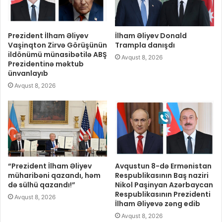
Prezident İlham Əliyev
İlham Əliyev Donald
Vaşinqton Zirvə Görüşünün
Trampla danışdı
ildönümü münasibətilə ABŞ
Avqust 8, 2026
Prezidentinə məktub
ünvanlayıb
Avqust 8, 2026
“Prezident İlham Əliyev
Avqustun 8-də Ermənistan
müharibəni qazandı, həm
Respublikasının Baş naziri
də sülhü qazandı!”
Nikol Paşinyan Azərbaycan
Respublikasının Prezidenti
Avqust 8, 2026
İlham Əliyevə zəng edib
Avqust 8, 2026