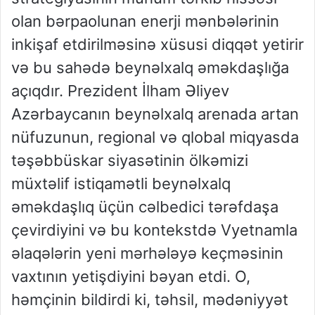
olan bərpaolunan enerji mənbələrinin
inkişaf etdirilməsinə xüsusi diqqət yetirir
və bu sahədə beynəlxalq əməkdaşlığa
açıqdır. Prezident İlham Əliyev
Azərbaycanın beynəlxalq arenada artan
nüfuzunun, regional və qlobal miqyasda
təşəbbüskar siyasətinin ölkəmizi
müxtəlif istiqamətli beynəlxalq
əməkdaşlıq üçün cəlbedici tərəfdaşa
çevirdiyini və bu kontekstdə Vyetnamla
əlaqələrin yeni mərhələyə keçməsinin
vaxtının yetişdiyini bəyan etdi. O,
həmçinin bildirdi ki, təhsil, mədəniyyət