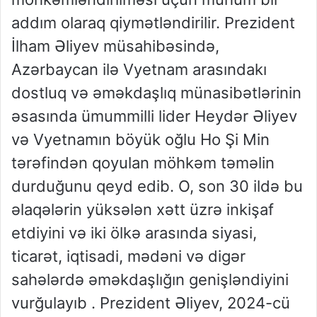
addım olaraq qiymətləndirilir. Prezident
İlham Əliyev müsahibəsində,
Azərbaycan ilə Vyetnam arasındakı
dostluq və əməkdaşlıq münasibətlərinin
əsasında ümummilli lider Heydər Əliyev
və Vyetnamın böyük oğlu Ho Şi Min
tərəfindən qoyulan möhkəm təməlin
durduğunu qeyd edib. O, son 30 ildə bu
əlaqələrin yüksələn xətt üzrə inkişaf
etdiyini və iki ölkə arasında siyasi,
ticarət, iqtisadi, mədəni və digər
sahələrdə əməkdaşlığın genişləndiyini
vurğulayıb . Prezident Əliyev, 2024-cü