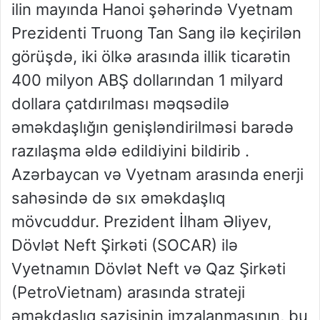
ilin mayında Hanoi şəhərində Vyetnam
Prezidenti Truong Tan Sang ilə keçirilən
görüşdə, iki ölkə arasında illik ticarətin
400 milyon ABŞ dollarından 1 milyard
dollara çatdırılması məqsədilə
əməkdaşlığın genişləndirilməsi barədə
razılaşma əldə edildiyini bildirib .
Azərbaycan və Vyetnam arasında enerji
sahəsində də sıx əməkdaşlıq
mövcuddur. Prezident İlham Əliyev,
Dövlət Neft Şirkəti (SOCAR) ilə
Vyetnamın Dövlət Neft və Qaz Şirkəti
(PetroVietnam) arasında strateji
əməkdaşlıq sazişinin imzalanmasının, bu