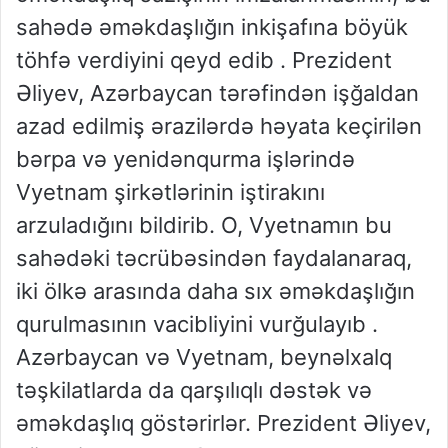
sahədə əməkdaşlığın inkişafına böyük
töhfə verdiyini qeyd edib . Prezident
Əliyev, Azərbaycan tərəfindən işğaldan
azad edilmiş ərazilərdə həyata keçirilən
bərpa və yenidənqurma işlərində
Vyetnam şirkətlərinin iştirakını
arzuladığını bildirib. O, Vyetnamın bu
sahədəki təcrübəsindən faydalanaraq,
iki ölkə arasında daha sıx əməkdaşlığın
qurulmasının vacibliyini vurğulayıb .
Azərbaycan və Vyetnam, beynəlxalq
təşkilatlarda da qarşılıqlı dəstək və
əməkdaşlıq göstərirlər. Prezident Əliyev,