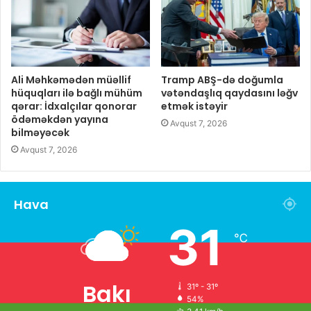
Ali Məhkəmədən müəllif
Tramp ABŞ-də doğumla
hüquqları ilə bağlı mühüm
vətəndaşlıq qaydasını ləğv
qərar: İdxalçılar qonorar
etmək istəyir
ödəməkdən yayına
Avqust 7, 2026
bilməyəcək
Avqust 7, 2026
Hava
31
℃
Bakı
31º - 31º
54%