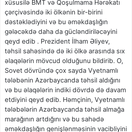
xüsusilə BMT və Qoşulmama Hərəkatı
çərçivəsində iki ölkənin bir-birini
dəstəklədiyini və bu əməkdaşlığın
gələcəkdə daha da gücləndiriləcəyini
qeyd edib . Prezident İlham Əliyev,
təhsil sahəsində də iki ölkə arasında sıx
əlaqələrin mövcud olduğunu bildirib. O,
Sovet dövründə çox sayda Vyetnamlı
tələbənin Azərbaycanda təhsil aldığını
və bu əlaqələrin indiki dövrdə də davam
etdiyini qeyd edib. Həmçinin, Vyetnamlı
tələbələrin Azərbaycanda təhsil almağa
marağının artdığını və bu sahədə
əməkdaşlığın genişlənməsinin vacibliyini