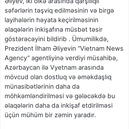
Əliyev, iki ölkə arasında qarşılıqlı
səfərlərin təşviq edilməsinin və birgə
layihələrin həyata keçirilməsinin
əlaqələrin inkişafına müsbət təsir
göstərəcəyini bildirib . Ümumilikdə,
Prezident İlham Əliyevin “Vietnam News
Agency” agentliyinə verdiyi müsahibə,
Azərbaycan ilə Vyetnam arasında
mövcud olan dostluq və əməkdaşlıq
münasibətlərinin daha da
möhkəmləndirilməsi və gələcəkdə bu
əlaqələrin daha da inkişaf etdirilməsi
üçün mühüm bir zəmin yaradır.