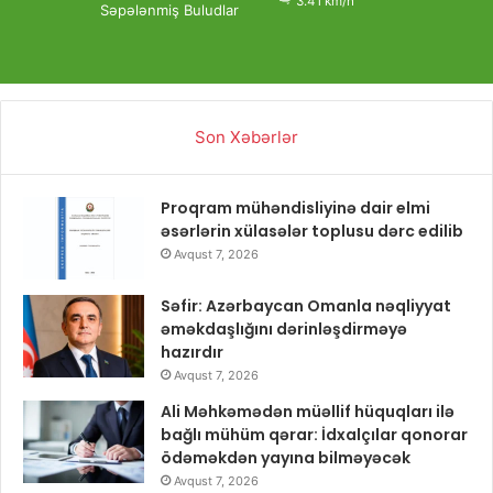
3.41 km/h
Səpələnmiş Buludlar
Son Xəbərlər
Proqram mühəndisliyinə dair elmi
əsərlərin xülasələr toplusu dərc edilib
Avqust 7, 2026
Səfir: Azərbaycan Omanla nəqliyyat
əməkdaşlığını dərinləşdirməyə
hazırdır
Avqust 7, 2026
Ali Məhkəmədən müəllif hüquqları ilə
bağlı mühüm qərar: İdxalçılar qonorar
ödəməkdən yayına bilməyəcək
Avqust 7, 2026