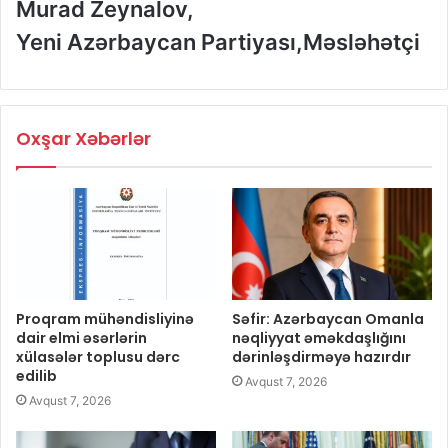
Murad Zeynalov,
Yeni Azərbaycan Partiyası,Məsləhətçi
Oxşar Xəbərlər
Proqram mühəndisliyinə
Səfir: Azərbaycan Omanla
dair elmi əsərlərin
nəqliyyat əməkdaşlığını
xülasələr toplusu dərc
dərinləşdirməyə hazırdır
edilib
Avqust 7, 2026
Avqust 7, 2026