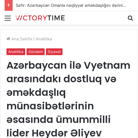
Səfir: Azərbaycan Omanla nəqliyyat əməkdaşlığını dərinləşdirməyə hazırdır
Menu
A
Ana Səhifə
/
Analitika
Analitika
Gündəm
Siyasət
Azərbaycan ilə Vyetnam
arasındakı dostluq və
əməkdaşlıq
münasibətlərinin
əsasında ümummilli
lider Heydər Əliyev