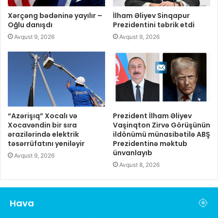
Xərçəng bədəninə yayılır –
İlham Əliyev Sinqapur
Oğlu danışdı
Prezidentini təbrik etdi
Avqust 9, 2026
Avqust 9, 2026
“Azərişıq” Xocalı və
Prezident İlham Əliyev
Xocavəndin bir sıra
Vaşinqton Zirvə Görüşünün
ərazilərində elektrik
ildönümü münasibətilə ABŞ
təsərrüfatını yeniləyir
Prezidentinə məktub
ünvanlayıb
Avqust 9, 2026
Avqust 8, 2026
Hava