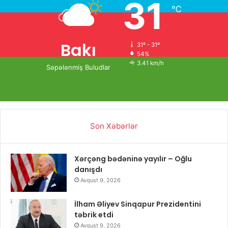
31
℃
Bakı
31º - 31º
54%
3.41 km/h
Səpələnmiş Buludlar
Son Xəbərlər
Xərçəng bədəninə yayılır – Oğlu
danışdı
Avqust 9, 2026
İlham Əliyev Sinqapur Prezidentini
təbrik etdi
Avqust 9, 2026