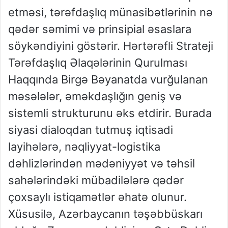
etməsi, tərəfdaşlıq münasibətlərinin nə
qədər səmimi və prinsipial əsaslara
söykəndiyini göstərir. Hərtərəfli Strateji
Tərəfdaşlıq Əlaqələrinin Qurulması
Haqqında Birgə Bəyanatda vurğulanan
məsələlər, əməkdaşlığın geniş və
sistemli strukturunu əks etdirir. Burada
siyasi dialoqdan tutmuş iqtisadi
layihələrə, nəqliyyat-logistika
dəhlizlərindən mədəniyyət və təhsil
sahələrindəki mübadilələrə qədər
çoxsaylı istiqamətlər əhatə olunur.
Xüsusilə, Azərbaycanın təşəbbüskarı