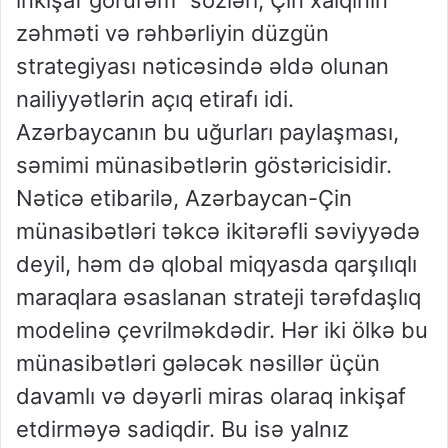
zəhməti və rəhbərliyin düzgün
strategiyası nəticəsində əldə olunan
nailiyyətlərin açıq etirafı idi.
Azərbaycanın bu uğurları paylaşması,
səmimi münasibətlərin göstəricisidir.
Nəticə etibarilə, Azərbaycan-Çin
münasibətləri təkcə ikitərəfli səviyyədə
deyil, həm də qlobal miqyasda qarşılıqlı
maraqlara əsaslanan strateji tərəfdaşlıq
modelinə çevrilməkdədir. Hər iki ölkə bu
münasibətləri gələcək nəsillər üçün
davamlı və dəyərli miras olaraq inkişaf
etdirməyə sadiqdir. Bu isə yalnız