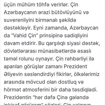
üçün mühüm töhfə verirlər. Çin
Azərbaycanın ərazi bütövlüyünü və
suverenliyini birmənalı şəkildə
dəstəkləyir. Eyni zamanda, Azərbaycan
da “Vahid Çin” prinsipinə sadiqliyini
davam etdirir. Bu qarşılıqlı siyasi dəstək,
dövlətlərarası münasibətlərdə əsaslı
təməl rolunu oynayır. Çin rəhbərliyi ilə
aparılan görüşlər zamanı Prezident
Əliyevin səsləndirdiyi fikirlər, ölkələrimiz
arasında mövcud olan dostluq və
hörmət atmosferini bir daha təsdiqlədi.
Prezidentin “hər dəfə Çinə gələndə
inkişaf görürəm” sözləri, Çin xalqının