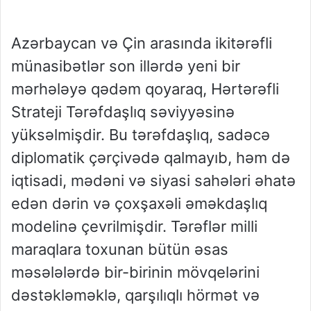
Azərbaycan və Çin arasında ikitərəfli
münasibətlər son illərdə yeni bir
mərhələyə qədəm qoyaraq, Hərtərəfli
Strateji Tərəfdaşlıq səviyyəsinə
yüksəlmişdir. Bu tərəfdaşlıq, sadəcə
diplomatik çərçivədə qalmayıb, həm də
iqtisadi, mədəni və siyasi sahələri əhatə
edən dərin və çoxşaxəli əməkdaşlıq
modelinə çevrilmişdir. Tərəflər milli
maraqlara toxunan bütün əsas
məsələlərdə bir-birinin mövqelərini
dəstəkləməklə, qarşılıqlı hörmət və