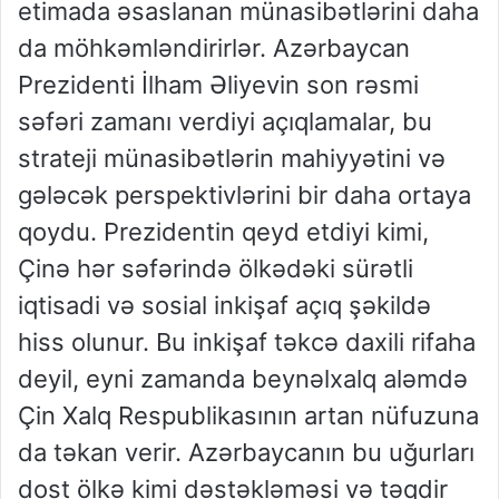
etimada əsaslanan münasibətlərini daha
da möhkəmləndirirlər. Azərbaycan
Prezidenti İlham Əliyevin son rəsmi
səfəri zamanı verdiyi açıqlamalar, bu
strateji münasibətlərin mahiyyətini və
gələcək perspektivlərini bir daha ortaya
qoydu. Prezidentin qeyd etdiyi kimi,
Çinə hər səfərində ölkədəki sürətli
iqtisadi və sosial inkişaf açıq şəkildə
hiss olunur. Bu inkişaf təkcə daxili rifaha
deyil, eyni zamanda beynəlxalq aləmdə
Çin Xalq Respublikasının artan nüfuzuna
da təkan verir. Azərbaycanın bu uğurları
dost ölkə kimi dəstəkləməsi və təqdir