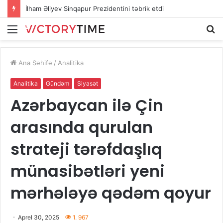
İlham Əliyev Sinqapur Prezidentini təbrik etdi
Menu
A
Ana Səhifə
/
Analitika
Analitika
Gündəm
Siyasət
Azərbaycan ilə Çin
arasında qurulan
strateji tərəfdaşlıq
münasibətləri yeni
mərhələyə qədəm qoyur
Aprel 30, 2025
1. 967