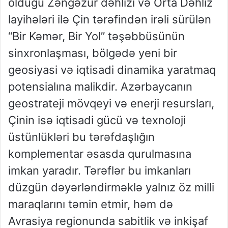
olduğu Zəngəzur dəhlizi və Orta Dəhliz
layihələri ilə Çin tərəfindən irəli sürülən
“Bir Kəmər, Bir Yol” təşəbbüsünün
sinxronlaşması, bölgədə yeni bir
geosiyasi və iqtisadi dinamika yaratmaq
potensialına malikdir. Azərbaycanın
geostrateji mövqeyi və enerji resursları,
Çinin isə iqtisadi gücü və texnoloji
üstünlükləri bu tərəfdaşlığın
komplementar əsasda qurulmasına
imkan yaradır. Tərəflər bu imkanları
düzgün dəyərləndirməklə yalnız öz milli
maraqlarını təmin etmir, həm də
Avrasiya regionunda sabitlik və inkişaf