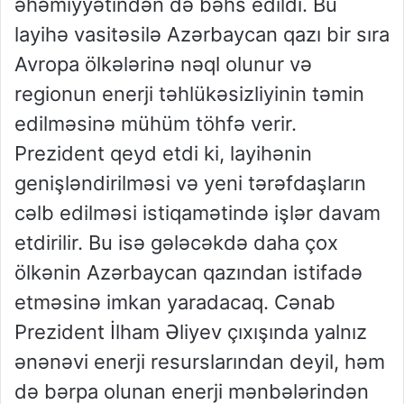
əhəmiyyətindən də bəhs edildi. Bu
layihə vasitəsilə Azərbaycan qazı bir sıra
Avropa ölkələrinə nəql olunur və
regionun enerji təhlükəsizliyinin təmin
edilməsinə mühüm töhfə verir.
Prezident qeyd etdi ki, layihənin
genişləndirilməsi və yeni tərəfdaşların
cəlb edilməsi istiqamətində işlər davam
etdirilir. Bu isə gələcəkdə daha çox
ölkənin Azərbaycan qazından istifadə
etməsinə imkan yaradacaq. Cənab
Prezident İlham Əliyev çıxışında yalnız
ənənəvi enerji resurslarından deyil, həm
də bərpa olunan enerji mənbələrindən