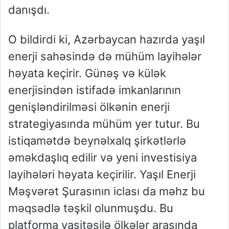
danışdı.
O bildirdi ki, Azərbaycan hazırda yaşıl
enerji sahəsində də mühüm layihələr
həyata keçirir. Günəş və külək
enerjisindən istifadə imkanlarının
genişləndirilməsi ölkənin enerji
strategiyasında mühüm yer tutur. Bu
istiqamətdə beynəlxalq şirkətlərlə
əməkdaşlıq edilir və yeni investisiya
layihələri həyata keçirilir. Yaşıl Enerji
Məşvərət Şurasının iclası da məhz bu
məqsədlə təşkil olunmuşdu. Bu
platforma vasitəsilə ölkələr arasında