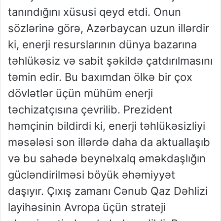
tanındığını xüsusi qeyd etdi. Onun
sözlərinə görə, Azərbaycan uzun illərdir
ki, enerji resurslarının dünya bazarına
təhlükəsiz və sabit şəkildə çatdırılmasını
təmin edir. Bu baxımdan ölkə bir çox
dövlətlər üçün mühüm enerji
təchizatçısına çevrilib. Prezident
həmçinin bildirdi ki, enerji təhlükəsizliyi
məsələsi son illərdə daha da aktuallaşıb
və bu sahədə beynəlxalq əməkdaşlığın
gücləndirilməsi böyük əhəmiyyət
daşıyır. Çıxış zamanı Cənub Qaz Dəhlizi
layihəsinin Avropa üçün strateji