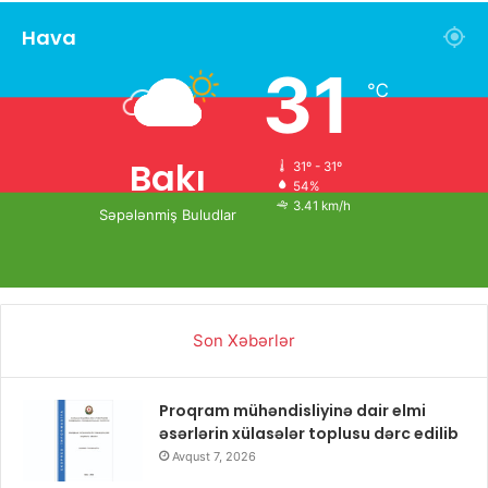
Hava
31
℃
Bakı
31º - 31º
54%
3.41 km/h
Səpələnmiş Buludlar
Son Xəbərlər
Proqram mühəndisliyinə dair elmi
əsərlərin xülasələr toplusu dərc edilib
Avqust 7, 2026