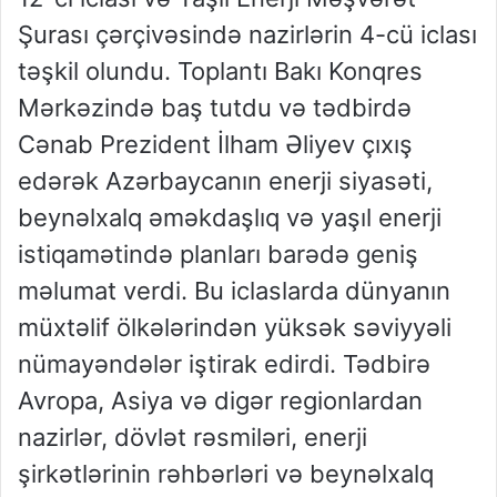
Şurası çərçivəsində nazirlərin 4-cü iclası
təşkil olundu. Toplantı Bakı Konqres
Mərkəzində baş tutdu və tədbirdə
Cənab Prezident İlham Əliyev çıxış
edərək Azərbaycanın enerji siyasəti,
beynəlxalq əməkdaşlıq və yaşıl enerji
istiqamətində planları barədə geniş
məlumat verdi. Bu iclaslarda dünyanın
müxtəlif ölkələrindən yüksək səviyyəli
nümayəndələr iştirak edirdi. Tədbirə
Avropa, Asiya və digər regionlardan
nazirlər, dövlət rəsmiləri, enerji
şirkətlərinin rəhbərləri və beynəlxalq