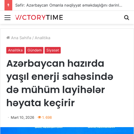
Səfir: Azərbaycan Omanla nəqliyyat əməkdaşlığını dərinləşdirməyə hazırdır
Menu
A
Ana Səhifə
/
Analitika
Analitika
Gündəm
Siyasət
Azərbaycan hazırda
yaşıl enerji sahəsində
də mühüm layihələr
həyata keçirir
Mart 10, 2026
1. 698