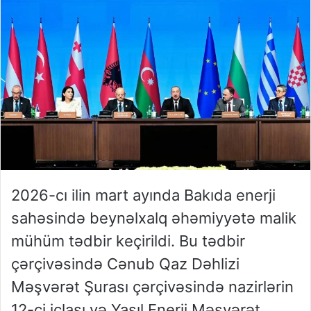
2026-cı ilin mart ayında Bakıda enerji
sahəsində beynəlxalq əhəmiyyətə malik
mühüm tədbir keçirildi. Bu tədbir
çərçivəsində Cənub Qaz Dəhlizi
Məşvərət Şurası çərçivəsində nazirlərin
12-ci iclası və Yaşıl Enerji Məşvərət