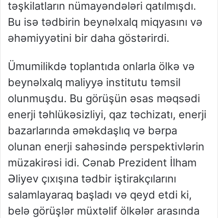
təşkilatların nümayəndələri qatılmışdı.
Bu isə tədbirin beynəlxalq miqyasını və
əhəmiyyətini bir daha göstərirdi.
Ümumilikdə toplantıda onlarla ölkə və
beynəlxalq maliyyə institutu təmsil
olunmuşdu. Bu görüşün əsas məqsədi
enerji təhlükəsizliyi, qaz təchizatı, enerji
bazarlarında əməkdaşlıq və bərpa
olunan enerji sahəsində perspektivlərin
müzakirəsi idi. Cənab Prezident İlham
Əliyev çıxışına tədbir iştirakçılarını
salamlayaraq başladı və qeyd etdi ki,
belə görüşlər müxtəlif ölkələr arasında