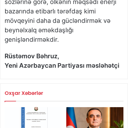
sözlərinə görə, ölkənin məqsədi enerji
bazarında etibarlı tərəfdaş kimi
mövqeyini daha da gücləndirmək və
beynəlxalq əməkdaşlığı
genişləndirməkdir.
Rüstəmov Bəhruz,
Yeni Azərbaycan Partiyası məsləhətçi
Oxşar Xəbərlər