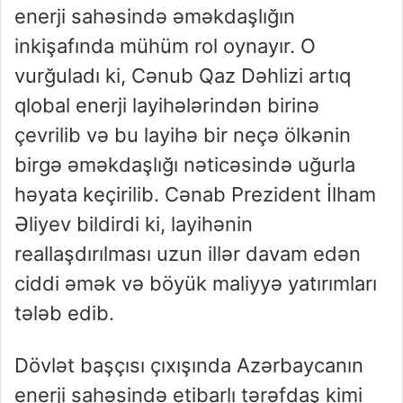
enerji sahəsində əməkdaşlığın
inkişafında mühüm rol oynayır. O
vurğuladı ki, Cənub Qaz Dəhlizi artıq
qlobal enerji layihələrindən birinə
çevrilib və bu layihə bir neçə ölkənin
birgə əməkdaşlığı nəticəsində uğurla
həyata keçirilib. Cənab Prezident İlham
Əliyev bildirdi ki, layihənin
reallaşdırılması uzun illər davam edən
ciddi əmək və böyük maliyyə yatırımları
tələb edib.
Dövlət başçısı çıxışında Azərbaycanın
enerji sahəsində etibarlı tərəfdaş kimi