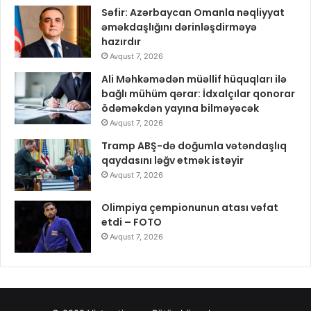
Səfir: Azərbaycan Omanla nəqliyyat
əməkdaşlığını dərinləşdirməyə
hazırdır
Avqust 7, 2026
Ali Məhkəmədən müəllif hüquqları ilə
bağlı mühüm qərar: İdxalçılar qonorar
ödəməkdən yayına bilməyəcək
Avqust 7, 2026
Tramp ABŞ-də doğumla vətəndaşlıq
qaydasını ləğv etmək istəyir
Avqust 7, 2026
Olimpiya çempionunun atası vəfat
etdi – FOTO
Avqust 7, 2026