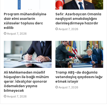
Proqram mühəndisliyinə
Səfir: Azərbaycan Omanla
dair elmi əsərlərin
nəqliyyat əməkdaşlığını
xülasələr toplusu dərc
dərinləşdirməyə hazırdır
edilib
Avqust 7, 2026
Avqust 7, 2026
Ali Məhkəmədən müəllif
Tramp ABŞ-də doğumla
hüquqları ilə bağlı mühüm
vətəndaşlıq qaydasını ləğv
qərar: İdxalçılar qonorar
etmək istəyir
ödəməkdən yayına
Avqust 7, 2026
bilməyəcək
Avqust 7, 2026