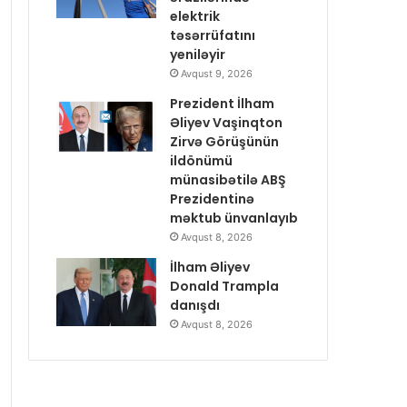
elektrik
təsərrüfatını
yeniləyir
Avqust 9, 2026
Prezident İlham
Əliyev Vaşinqton
Zirvə Görüşünün
ildönümü
münasibətilə ABŞ
Prezidentinə
məktub ünvanlayıb
Avqust 8, 2026
İlham Əliyev
Donald Trampla
danışdı
Avqust 8, 2026