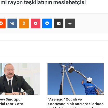
mi rayon təşkilatının məsləhətçisi
Reddit
VKontakte
Odnoklassniki
Pocket
Messenger
Email ilə paylaş
Print
iyev Sinqapur
“Azərişıq” Xocalı və
ini təbrik etdi
Xocavəndin bir sıra ərazilərində