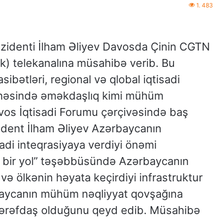
1. 483
zidenti İlham Əliyev Davosda Çinin CGTN
k) telekanalına müsahibə verib. Bu
ətləri, regional və qlobal iqtisadi
 sahəsində əməkdaşlıq kimi mühüm
os İqtisadi Forumu çərçivəsində baş
dent İlham Əliyev Azərbaycanın
adi inteqrasiyaya verdiyi önəmi
r, bir yol” təşəbbüsündə Azərbaycanın
və ölkənin həyata keçirdiyi infrastruktur
rbaycanın mühüm nəqliyyat qovşağına
lı tərəfdaş olduğunu qeyd edib. Müsahibə