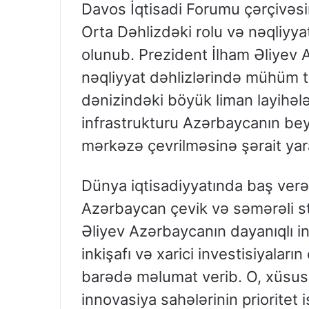
Davos İqtisadi Forumu çərçivəs
Orta Dəhlizdəki rolu və nəqliyya
olunub. Prezident İlham Əliyev
nəqliyyat dəhlizlərində mühüm tr
dənizindəki böyük liman layihələr
infrastrukturu Azərbaycanın bey
mərkəzə çevrilməsinə şərait yar
Dünya iqtisadiyyatında baş verən
Azərbaycan çevik və səmərəli str
Əliyev Azərbaycanın dayanıqlı in
inkişafı və xarici investisiyaları
barədə məlumat verib. O, xüsusil
innovasiya sahələrinin prioritet 