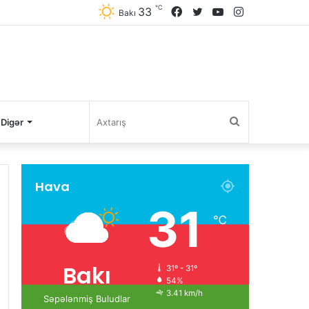
℃
33
Facebook
Twitter
YouTube
Instagram
Bakı
Axtarış
Digər
Hava
31
℃
Bakı
31º - 31º
54%
3.41 km/h
Səpələnmiş Buludlar