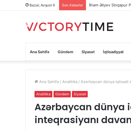
İlham Əliyev Sinqapur P
Bazar, Avqust 9
Son Xəbərlər
Ana Səhifə
Gündəm
Siyasət
İqtisadiyyat
Ana Səhifə
/
Analitika
/
Azərbaycan dünya iqtisadi s
Analitika
Gündəm
Siyasət
Azərbaycan dünya i
inteqrasiyanı davam