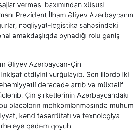
sajlar verməsi baxımından xüsusi
manı Prezident İlham Əliyev Azərbaycanın
ğurlar, nəqliyyat-logistika sahəsindəki
ional əməkdaşlıqda oynadığı rolu geniş
am Əliyev Azərbaycan-Çin
nkişaf etdiyini vurğulayıb. Son illərdə iki
 əhəmiyyətli dərəcədə artıb və müxtəlif
clənib. Çin şirkətlərinin Azərbaycandakı
ələr bu əlaqələrin möhkəmlənməsində mühüm
qliyyat, kənd təsərrüfatı və texnologiya
ərhələyə qədəm qoyub.