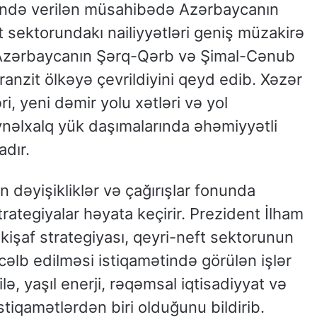
ində verilən müsahibədə Azərbaycanın
t sektorundakı nailiyyətləri geniş müzakirə
 Azərbaycanın Şərq-Qərb və Şimal-Cənub
anzit ölkəyə çevrildiyini qeyd edib. Xəzər
i, yeni dəmir yolu xətləri və yol
nəlxalq yük daşımalarında əhəmiyyətli
adır.
 dəyişikliklər və çağırışlar fonunda
ategiyalar həyata keçirir. Prezident İlham
kişaf strategiyası, qeyri-neft sektorunun
n cəlb edilməsi istiqamətində görülən işlər
ə, yaşıl enerji, rəqəmsal iqtisadiyyat və
istiqamətlərdən biri olduğunu bildirib.