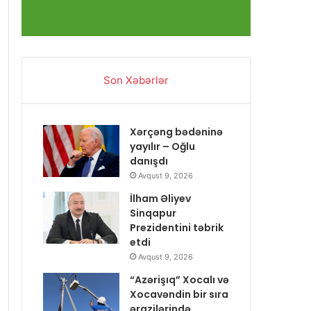
Son Xəbərlər
Xərçəng bədəninə
yayılır – Oğlu
danışdı
Avqust 9, 2026
İlham Əliyev
Sinqapur
Prezidentini təbrik
etdi
Avqust 9, 2026
“Azərişıq” Xocalı və
Xocavəndin bir sıra
ərazilərində