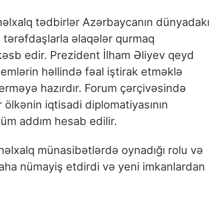
nəlxalq tədbirlər Azərbaycanın dünyadakı
 tərəfdaşlarla əlaqələr qurmaq
sb edir. Prezident İlham Əliyev qeyd
emlərin həllində fəal iştirak etməklə
erməyə hazırdır. Forum çərçivəsində
 ölkənin iqtisadi diplomatiyasının
üm addım hesab edilir.
lxalq münasibətlərdə oynadığı rolu və
 daha nümayiş etdirdi və yeni imkanlardan