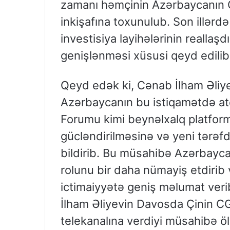
zamanı həmçinin Azərbaycanın Çin
inkişafına toxunulub. Son illərdə
investisiya layihələrinin reallaşdı
genişlənməsi xüsusi qeyd edilib
Qeyd edək ki, Cənab İlham Əliyev
Azərbaycanın bu istiqamətdə atd
Forumu kimi beynəlxalq platform
gücləndirilməsinə və yeni tərəfd
bildirib. Bu müsahibə Azərbayc
rolunu bir daha nümayiş etdirib 
ictimaiyyətə geniş məlumat veri
İlham Əliyevin Davosda Çinin C
telekanalına verdiyi müsahibə öl