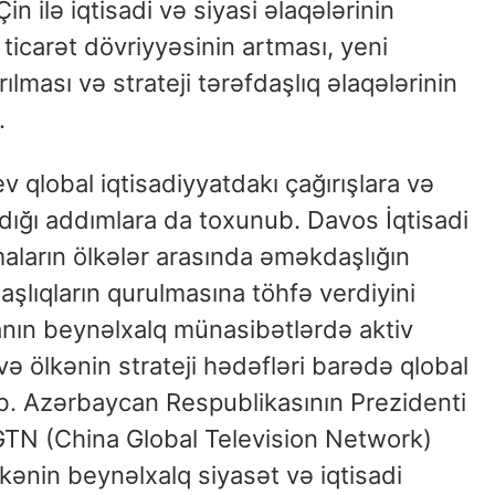
 ilə iqtisadi və siyasi əlaqələrinin
 ticarət dövriyyəsinin artması, yeni
rılması və strateji tərəfdaşlıq əlaqələrinin
.
 qlobal iqtisadiyyatdakı çağırışlara və
ığı addımlara da toxunub. Davos İqtisadi
aların ölkələr arasında əməkdaşlığın
aşlıqların qurulmasına töhfə verdiyini
anın beynəlxalq münasibətlərdə aktiv
və ölkənin strateji hədəfləri barədə qlobal
b. Azərbaycan Respublikasının Prezidenti
GTN (China Global Television Network)
kənin beynəlxalq siyasət və iqtisadi