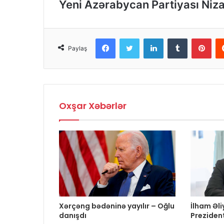
Yeni Azərabycan Partiyası Niza
Facebook
Twitter
LinkedIn
Tumblr
Pinterest
Paylaş
Oxşar Xəbərlər
Xərçəng bədəninə yayılır – Oğlu
İlham Əl
danışdı
Prezident