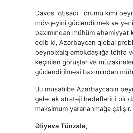
Davos İqtisadi Forumu kimi bey
mövqeyini gücləndirmək və yeni
baxımından mühüm əhəmiyyət kə
edib ki, Azərbaycan qlobal probl
beynəlxalq əməkdaşlığa töhfə v
keçirilən görüşlər və müzakirələr
gücləndirilməsi baxımından müh
Bu müsahibə Azərbaycanın beynə
gələcək strateji hədəflərini bir
maksimum yararlanmağa çalışır.
Əliyeva Tünzalə,