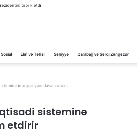
rezidentini təbrik etdi
Sosial
Elm və Təhsil
Səhiyyə
Qarabağ və Şərqi Zəngəzur
isteminə inteqrasiyanı davam etdirir
qtisadi sisteminə
 etdirir