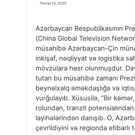
Fevral 13, 2025
Azərbaycan Respublikasının Pre
(China Global Television Networ
müsahibə Azərbaycan-Çin münasib
inkişaf, nəqliyyat və logistika
mövzulara həsr olunmuşdur. Dav
tutan bu müsahibə zamanı Prezi
beynəlxalq əməkdaşlığa və iqtis
vurğulayıb. Xüsusilə, “Bir kəmə
rolundan, tranzit potensialından 
layihələrindən danışıb. O, Azə
çevrildiyini və regionda etibar