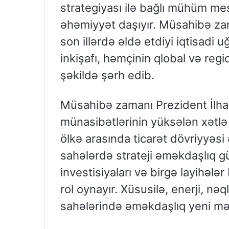
strategiyası ilə bağlı mühüm me
əhəmiyyət daşıyır. Müsahibə za
son illərdə əldə etdiyi iqtisadi u
inkişafı, həmçinin qlobal və reg
şəkildə şərh edib.
Müsahibə zamanı Prezident İlh
münasibətlərinin yüksələn xətlə i
ölkə arasında ticarət dövriyyəsi
sahələrdə strateji əməkdaşlıq gü
investisiyaları və birgə layih
rol oynayır. Xüsusilə, enerji, nə
sahələrində əməkdaşlıq yeni m