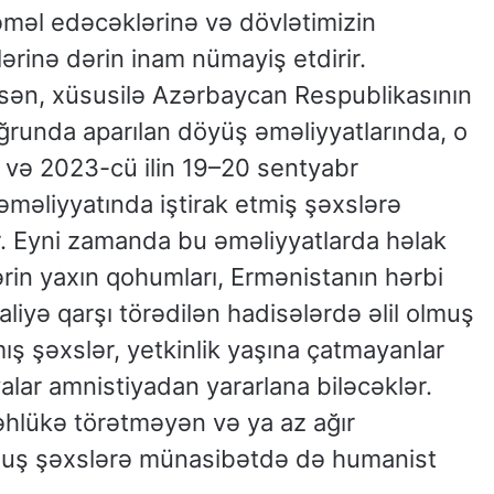
əməl edəcəklərinə və dövlətimizin
lərinə dərin inam nümayiş etdirir.
asən, xüsusilə Azərbaycan Respublikasının
uğrunda aparılan döyüş əməliyyatlarında, o
və 2023-cü ilin 19–20 sentyabr
r əməliyyatında iştirak etmiş şəxslərə
. Eyni zamanda bu əməliyyatlarda həlak
rin yaxın qohumları, Ermənistanın hərbi
aliyə qarşı törədilən hadisələrdə əlil olmuş
mış şəxslər, yetkinlik yaşına çatmayanlar
alar amnistiyadan yararlana biləcəklər.
əhlükə törətməyən və ya az ağır
uş şəxslərə münasibətdə də humanist