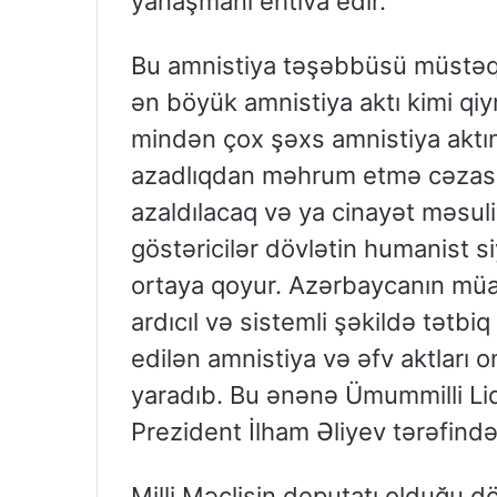
yanaşmanı ehtiva edir.
Bu amnistiya təşəbbüsü müstəqi
ən böyük amnistiya aktı kimi qiy
mindən çox şəxs amnistiya aktın
azadlıqdan məhrum etmə cəzasın
azaldılacaq və ya cinayət məsu
göstəricilər dövlətin humanist si
ortaya qoyur. Azərbaycanın müasi
ardıcıl və sistemli şəkildə tətb
edilən amnistiya və əfv aktları 
yaradıb. Bu ənənə Ümummilli Li
Prezident İlham Əliyev tərəfində
Milli Məclisin deputatı olduğu 