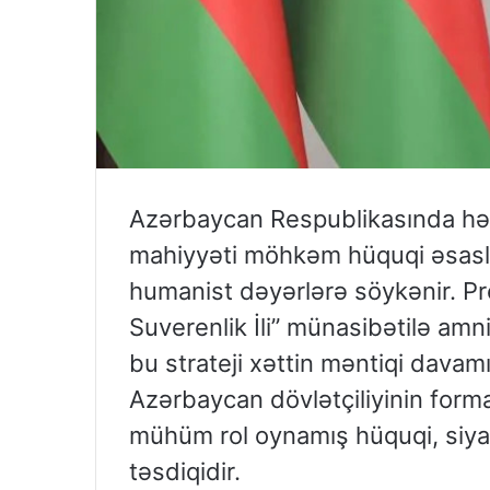
Azərbaycan Respublikasında həya
mahiyyəti möhkəm hüquqi əsasla
humanist dəyərlərə söykənir. Pr
Suverenlik İli” münasibətilə am
bu strateji xəttin məntiqi davam
Azərbaycan dövlətçiliyinin fo
mühüm rol oynamış hüquqi, siyas
təsdiqidir.