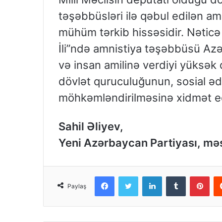
təşəbbüsləri ilə qəbul edilən am
mühüm tərkib hissəsidir. Nəticə 
İli”ndə amnistiya təşəbbüsü Az
və insan amilinə verdiyi yüksək
dövlət quruculuğunun, sosial əda
möhkəmləndirilməsinə xidmət edə
Sahil Əliyev,
Yeni Azərbaycan Partiyası, mə
Facebook
Twitter
LinkedIn
Tumblr
Pinterest
Paylaş