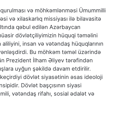
n qurulması və möhkəmlənməsi Ümummilli
si və xilaskarlıq missiyası ilə bilavasitə
 altında qəbul edilən Azərbaycan
üasir dövlətçiliyimizin hüquqi təməlini
liliyini, insan və vətəndaş hüquqlarının
yyənləşdirdi. Bu möhkəm təməl üzərində
ün Prezident İlham Əliyev tərəfindən
rışlara uyğun şəkildə davam etdirilir.
eçirdiyi dövlət siyasətinin əsas ideoloji
sipidir. Dövlət başçısının siyasi
ili, vətəndaş rifahı, sosial ədalət və