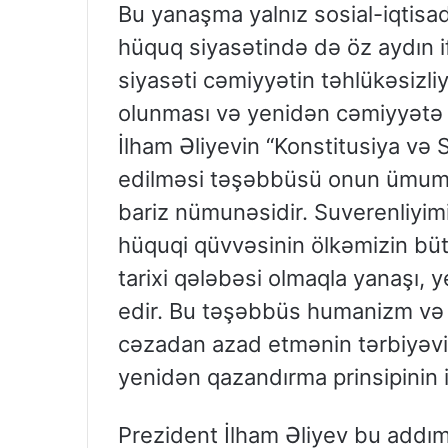
Bu yanaşma yalnız sosial-iqtisa
hüquq siyasətində də öz aydın i
siyasəti cəmiyyətin təhlükəsizliy
olunması və yenidən cəmiyyətə i
İlham Əliyevin “Konstitusiya və S
edilməsi təşəbbüsü onun ümumb
bariz nümunəsidir. Suverenliyimi
hüquqi qüvvəsinin ölkəmizin büt
tarixi qələbəsi olmaqla yanaşı, 
edir. Bu təşəbbüs humanizm və 
cəzadan azad etmənin tərbiyəvi
yenidən qazandırma prinsipinin i
Prezident İlham Əliyev bu addı