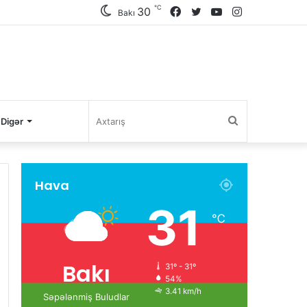
℃
30
Facebook
Twitter
YouTube
Instagram
Bakı
Axtarış
Digər
Hava
31
℃
Bakı
31º - 31º
54%
3.41 km/h
Səpələnmiş Buludlar