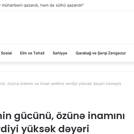
ev müharibəni qazandı, həm də sülhü qazandı!”
Sosial
Elm və Təhsil
Səhiyyə
Qarabağ və Şərqi Zəngəzur
nü, özünə inamını və insan amilinə verdiyi yüksək dəyəri nümayiş
nin gücünü, özünə inamını
rdiyi yüksək dəyəri