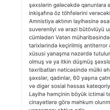
şəxslərin gələcəkdə qanunlara 
inkişafına öz töhfələrini verəcək
Amnistiya aktının layihəsinə əs
suverenliyi və ərazi bütövlüyü 
cümlədən Vətən müharibəsində 
tarixlərində keçirilmiş antiterro
xüsusi yanaşma nəzərdə tutulur
olmuş və ya itkin düşmüş şəxslə
təxribatları nəticəsində mülki əh
şəxslər, qadınlar, 60 yaşına çat
və digər sosial həssas kateqoriy
Layihə həmçinin böyük ictimai t
cinayətlərə görə məhkum olunm