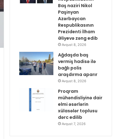
Baş naziri Nikol
Paşinyan
Azərbaycan
Respublikasının
Prezidenti İlham
Əliyevə zəng edib
Avqust 8, 2026
Ağdaşda baş
vermiş hadisə ilə
bağlı polis
araşdırma aparır
Avqust 8, 2026
Proqram
mühəndisliyinə dair
elmi əsərlərin
xülasələr toplusu
dərc edilib
Avqust 7, 2026