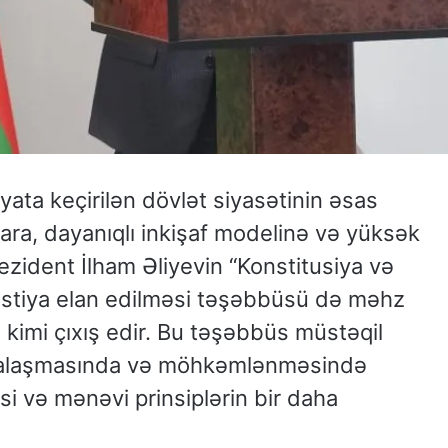
ta keçirilən dövlət siyasətinin əsas
ra, dayanıqlı inkişaf modelinə və yüksək
ezident İlham Əliyevin “Konstitusiya və
nistiya elan edilməsi təşəbbüsü də məhz
ı kimi çıxış edir. Bu təşəbbüs müstəqil
rmalaşmasında və möhkəmlənməsində
i və mənəvi prinsiplərin bir daha