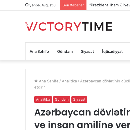
“Prezident İlham Əliy
Şənbə, Avqust 8
Son Xəbərlər
Ana Səhifə
Gündəm
Siyasət
İqtisadiyyat
Ana Səhifə
/
Analitika
/
Azərbaycan dövlətinin gücü
etdirir
Analitika
Gündəm
Siyasət
Azərbaycan dövləti
və insan amilinə ve