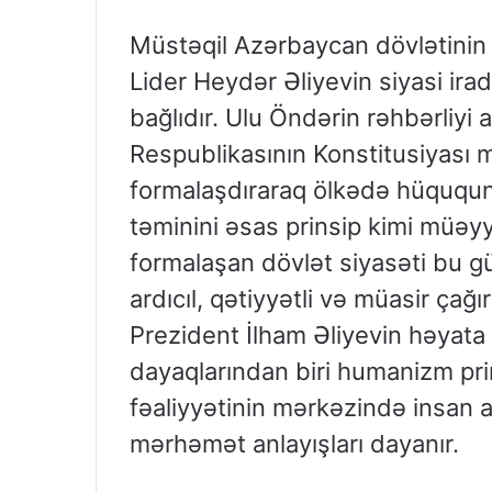
Müstəqil Azərbaycan dövlətini
Lider Heydər Əliyevin siyasi iradə
bağlıdır. Ulu Öndərin rəhbərliyi
Respublikasının Konstitusiyası m
formalaşdıraraq ölkədə hüququn a
təminini əsas prinsip kimi müə
formalaşan dövlət siyasəti bu g
ardıcıl, qətiyyətli və müasir çağı
Prezident İlham Əliyevin həyata k
dayaqlarından biri humanizm prin
fəaliyyətinin mərkəzində insan am
mərhəmət anlayışları dayanır.