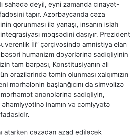
di sahədə deyil, eyni zamanda cinayət-
fadəsini tapır. Azərbaycanda cəza
inin qorunması ilə yanaşı, insanın islah
nteqrasiyası məqsədini daşıyır. Prezident
uverenlik İli” çərçivəsində amnistiya elan
əşəri humanizm dəyərlərinə sadiqliyinin
zin tam bərpası, Konstitusiyanın ali
ün ərazilərində təmin olunması xalqımızın
yeni mərhələnin başlanğıcını da simvolizə
mərhəmət ənənələrinə sadiqliyin,
 əhəmiyyətinə inamın və cəmiyyətə
fadəsidir.
mı atarkən cəzadan azad ediləcək