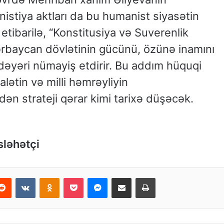
nistiya aktları da bu humanist siyasətin
etibarilə, “Konstitusiya və Suverenlik
ərbaycan dövlətinin gücünü, özünə inamını
 dəyəri nümayiş etdirir. Bu addım hüquqi
lətin və milli həmrəyliyin
n strateji qərar kimi tarixə düşəcək.
sləhətçi
Reddit
VKontakte
Odnoklassniki
Pocket
Messenger
Email ilə paylaş
Print