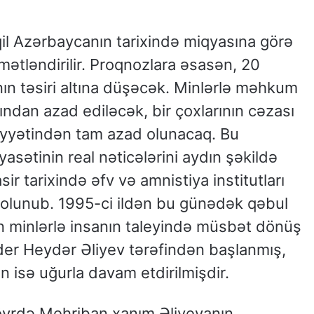
l Azərbaycanın tarixində miqyasına görə
mətləndirilir. Proqnozlara əsasən, 20
ın təsiri altına düşəcək. Minlərlə məhkum
dan azad ediləcək, bir çoxlarının cəzası
liyyətindən tam azad olunacaq. Bu
yasətinin real nəticələrini aydın şəkildə
r tarixində əfv və amnistiya institutları
iq olunub. 1995-ci ildən bu günədək qəbul
on minlərlə insanın taleyində müsbət dönüş
der Heydər Əliyev tərəfindən başlanmış,
n isə uğurla davam etdirilmişdir.
dövrdə Mehriban xanım Əliyevanın