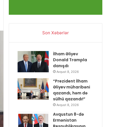
Son Xəbərlər
İlham Əliyev
Donald Trampla
danışdı
Avqust 8, 2026
“Prezident İlham
Əliyev müharibəni
qazandı, həm də
sülhü qazandı!”
Avqust 8, 2026
Avqustun 8-də
Ermənistan
Respublikasının