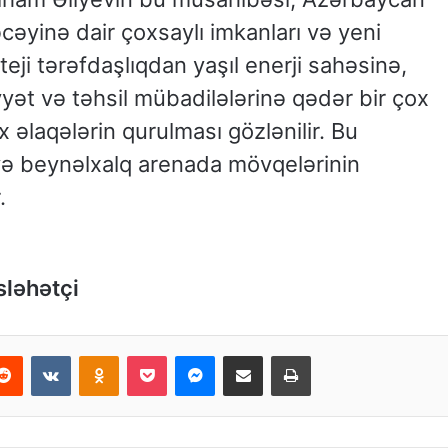
əcəyinə dair çoxsaylı imkanları və yeni
teji tərəfdaşlıqdan yaşıl enerji sahəsinə,
ət və təhsil mübadilələrinə qədər bir çox
 əlaqələrin qurulması gözlənilir. Bu
na və beynəlxalq arenada mövqelərinin
.
sləhətçi
Reddit
VKontakte
Odnoklassniki
Pocket
Messenger
Email ilə paylaş
Print