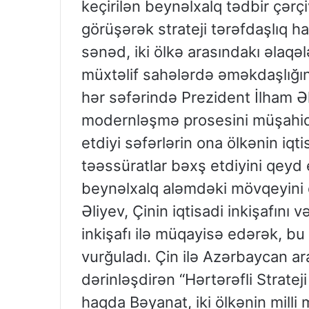
keçirilən beynəlxalq tədbir çərçi
görüşərək strateji tərəfdaşlıq 
sənəd, iki ölkə arasındakı əla
müxtəlif sahələrdə əməkdaşlığı
hər səfərində Prezident İlham Əli
modernləşmə prosesini müşahidə 
etdiyi səfərlərin ona ölkənin iqt
təəssüratlar bəxş etdiyini qeyd e
beynəlxalq aləmdəki mövqeyini d
Əliyev, Çinin iqtisadi inkişafını 
inkişafı ilə müqayisə edərək, 
vurğuladı. Çin ilə Azərbaycan a
dərinləşdirən “Hərtərəfli Stratej
haqda Bəyanat, iki ölkənin milli