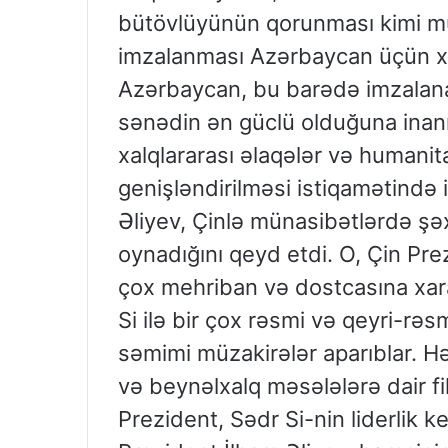
bütövlüyünün qorunması kimi mü
imzalanması Azərbaycan üçün xü
Azərbaycan, bu barədə imzalanan
sənədin ən güclü olduğuna inanır
xalqlararası əlaqələr və humani
genişləndirilməsi istiqamətində i
Əliyev, Çinlə münasibətlərdə ş
oynadığını qeyd etdi. O, Çin Prez
çox mehriban və dostcasına xarak
Si ilə bir çox rəsmi və qeyri-rəs
səmimi müzakirələr aparıblar. Hər 
və beynəlxalq məsələlərə dair fi
Prezident, Sədr Si-nin liderlik k