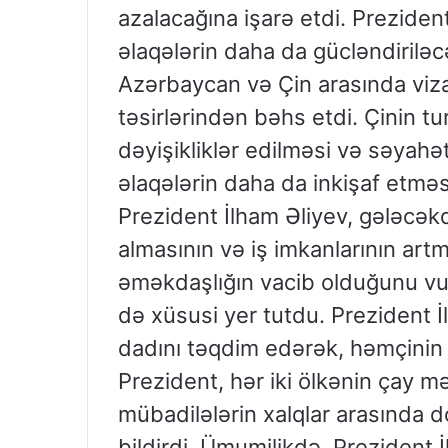
azalacağına işarə etdi. Preziden
əlaqələrin daha da gücləndiriləc
Azərbaycan və Çin arasında viza
təsirlərindən bəhs etdi. Çinin t
dəyişikliklər edilməsi və səyahət
əlaqələrin daha da inkişaf etməs
Prezident İlham Əliyev, gələcəkd
almasının və iş imkanlarının art
əməkdaşlığın vacib olduğunu vu
də xüsusi yer tutdu. Prezident İ
dadını təqdim edərək, həmçinin 
Prezident, hər iki ölkənin çay 
mübadilələrin xalqlar arasında 
bildirdi. Ümumilikdə, Prezident