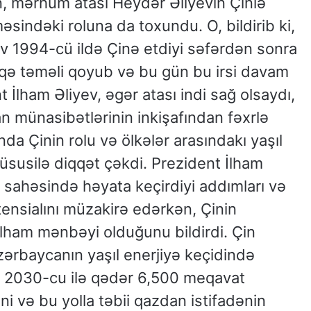
n, mərhum atası Heydər Əliyevin Çinlə
sindəki roluna da toxundu. O, bildirib ki,
 1994-cü ildə Çinə etdiyi səfərdən sonra
aqə təməli qoyub və bu gün bu irsi davam
t İlham Əliyev, əgər atası indi sağ olsaydı,
 münasibətlərinin inkişafından fəxrlə
da Çinin rolu və ölkələr arasındakı yaşıl
üsusilə diqqət çəkdi. Prezident İlham
i sahəsində həyata keçirdiyi addımları və
ensialını müzakirə edərkən, Çinin
ham mənbəyi olduğunu bildirdi. Çin
Azərbaycanın yaşıl enerjiyə keçidində
, 2030-cu ilə qədər 6,500 meqavat
i və bu yolla təbii qazdan istifadənin