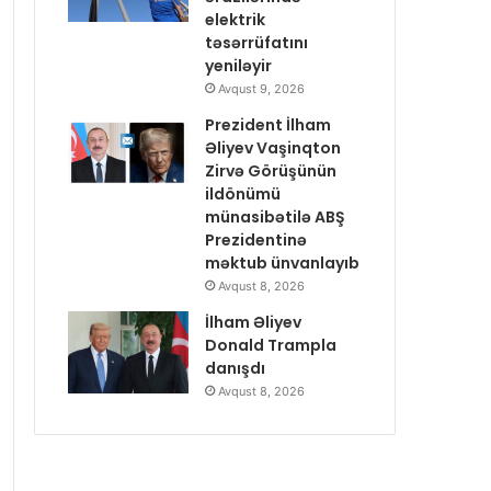
elektrik
təsərrüfatını
yeniləyir
Avqust 9, 2026
Prezident İlham
Əliyev Vaşinqton
Zirvə Görüşünün
ildönümü
münasibətilə ABŞ
Prezidentinə
məktub ünvanlayıb
Avqust 8, 2026
İlham Əliyev
Donald Trampla
danışdı
Avqust 8, 2026