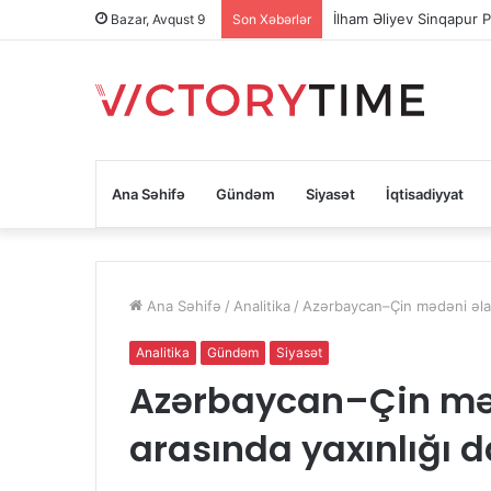
İlham Əliyev Sinqapur P
Bazar, Avqust 9
Son Xəbərlər
Ana Səhifə
Gündəm
Siyasət
İqtisadiyyat
Ana Səhifə
/
Analitika
/
Azərbaycan–Çin mədəni əlaqə
Analitika
Gündəm
Siyasət
Azərbaycan–Çin məd
arasında yaxınlığı 