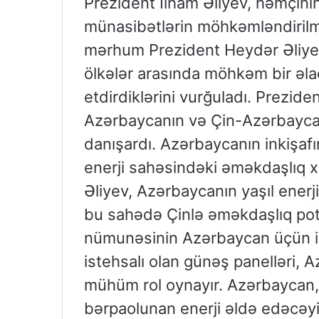
Prezident İlham Əliyev, həmçini
münasibətlərin möhkəmləndirilmə
mərhum Prezident Heydər Əliyev
ölkələr arasında möhkəm bir əl
etdirdiklərini vurğuladı. Preziden
Azərbaycanın və Çin-Azərbaycan
danışardı. Azərbaycanın inkişafın
enerji sahəsindəki əməkdaşlıq x
Əliyev, Azərbaycanın yaşıl enerj
bu sahədə Çinlə əməkdaşlıq pot
nümunəsinin Azərbaycan üçün il
istehsalı olan günəş panelləri, 
mühüm rol oynayır. Azərbaycan
bərpaolunan enerji əldə edəcəyin