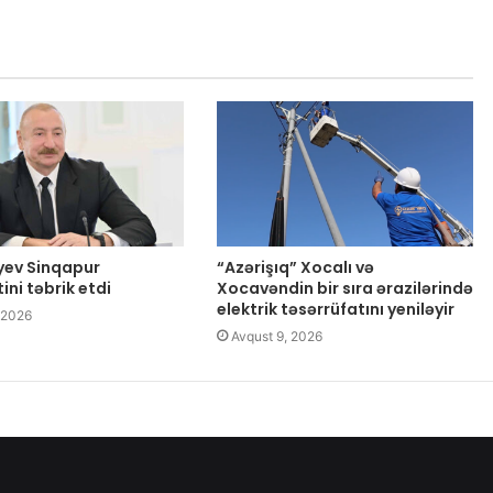
iyev Sinqapur
“Azərişıq” Xocalı və
ini təbrik etdi
Xocavəndin bir sıra ərazilərində
elektrik təsərrüfatını yeniləyir
 2026
Avqust 9, 2026