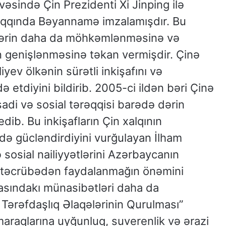
vəsində Çin Prezidenti Xi Jinping ilə
haqqında Bəyannamə imzalamışdır. Bu
qələrin daha da möhkəmlənməsinə və
n genişlənməsinə təkan vermişdir. Çinə
yev ölkənin sürətli inkişafını və
etdiyini bildirib. 2005-ci ildən bəri Çinə
isadi və sosial tərəqqisi barədə dərin
dib. Bu inkişafların Çin xalqının
ə gücləndirdiyini vurğulayan İlham
və sosial nailiyyətlərini Azərbaycanın
bu təcrübədən faydalanmağın önəmini
rasındakı münasibətləri daha da
i Tərəfdaşlıq Əlaqələrinin Qurulması”
 maraqlarına uyğunluq, suverenlik və ərazi