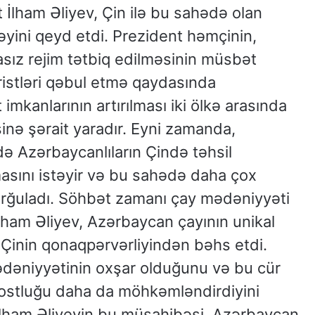
t İlham Əliyev, Çin ilə bu sahədə olan
əyini qeyd etdi. Prezident həmçinin,
sız rejim tətbiq edilməsinin müsbət
uristləri qəbul etmə qaydasında
 imkanlarının artırılması iki ölkə arasında
inə şərait yaradır. Eyni zamanda,
ə Azərbaycanlıların Çində təhsil
masını istəyir və bu sahədə daha çox
rğuladı. Söhbət zamanı çay mədəniyyəti
lham Əliyev, Azərbaycan çayının unikal
Çinin qonaqpərvərliyindən bəhs etdi.
mədəniyyətinin oxşar olduğunu və bu cür
dostluğu daha da möhkəmləndirdiyini
 İlham Əliyevin bu müsahibəsi, Azərbaycan