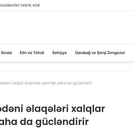
rezidentini təbrik etdi
Sosial
Elm və Təhsil
Səhiyyə
Qarabağ və Şərqi Zəngəzur
ləri xalqlar arasında yaxınlığı daha da gücləndirir
əni əlaqələri xalqlar
daha da gücləndirir