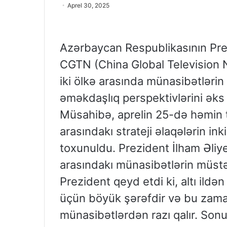
Aprel 30, 2025
Azərbaycan Respublikasının Prez
CGTN (China Global Television 
iki ölkə arasında münasibətləri
əməkdaşlıq perspektivlərini əks 
Müsahibə, aprelin 25-də həmin t
arasındakı strateji əlaqələrin i
toxunuldu. Prezident İlham Əli
arasındakı münasibətlərin müst
Prezident qeyd etdi ki, altı ild
üçün böyük şərəfdir və bu zama
münasibətlərdən razı qalır. Sonu