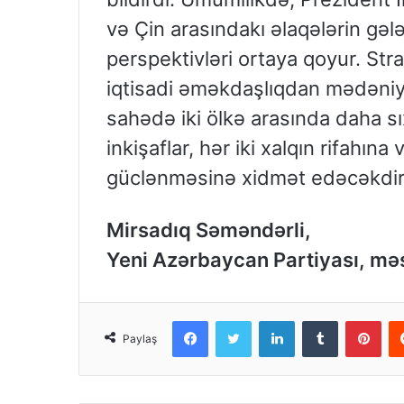
və Çin arasındakı əlaqələrin gəl
perspektivləri ortaya qoyur. Stra
iqtisadi əməkdaşlıqdan mədəniyy
sahədə iki ölkə arasında daha sıx
inkişaflar, hər iki xalqın rifahı
güclənməsinə xidmət edəcəkdir
Mirsadıq Səməndərli,
Yeni Azərbaycan Partiyası, mə
Facebook
Twitter
LinkedIn
Tumblr
Pinterest
Paylaş