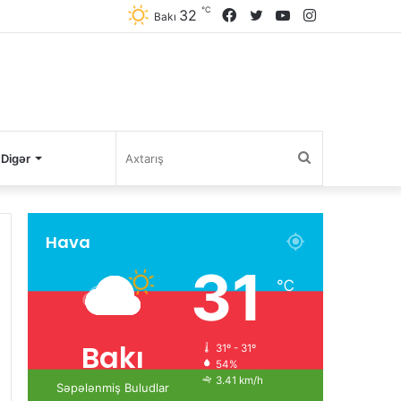
℃
32
Facebook
Twitter
YouTube
Instagram
Bakı
Axtarış
Digər
Hava
31
℃
Bakı
31º - 31º
54%
3.41 km/h
Səpələnmiş Buludlar