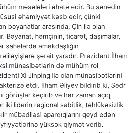
hüm məsələləri əhatə edir. Bu sənədin
susi əhəmiyyət kəsb edir, çünki
 bəyanatlar arasında, Çin ilə olan
. Bəyanat, həmçinin, ticarət, daşımalar,
tar sahələrdə əməkdaşlığın
rəliləyişlərə şərait yaradır. Prezident İlham
əxsi münasibətlərin də mühüm rol
identi Xi Jinping ilə olan münasibətlərini
terizə etdi. İlham Əliyev bildirib ki, Sədr
mi görüşlər keçirib və hər zaman açıq,
iki liderin regional sabitlik, təhlükəsizlik
kir mübadiləsi apardıqlarını qeyd edən
eyfiyyətlərinə yüksək qiymət verib.