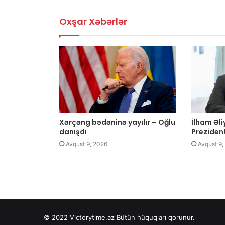
Oxşar Xəbərlər
Xərçəng bədəninə yayılır – Oğlu
İlham Əl
danışdı
Prezident
Avqust 9, 2026
Avqust 9,
© 2022
Victorytime.az
Bütün hüquqları qorunur.