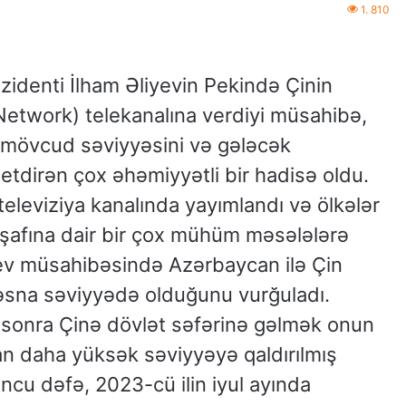
1. 810
identi İlham Əliyevin Pekində Çinin
Network) telekanalına verdiyi müsahibə,
n mövcud səviyyəsini və gələcək
etdirən çox əhəmiyyətli bir hadisə oldu.
eleviziya kanalında yayımlandı və ölkələr
nkişafına dair bir çox mühüm məsələlərə
yev müsahibəsində Azərbaycan ilə Çin
əsna səviyyədə olduğunu vurğuladı.
ən sonra Çinə dövlət səfərinə gəlmək onun
n daha yüksək səviyyəyə qaldırılmış
ncu dəfə, 2023-cü ilin iyul ayında