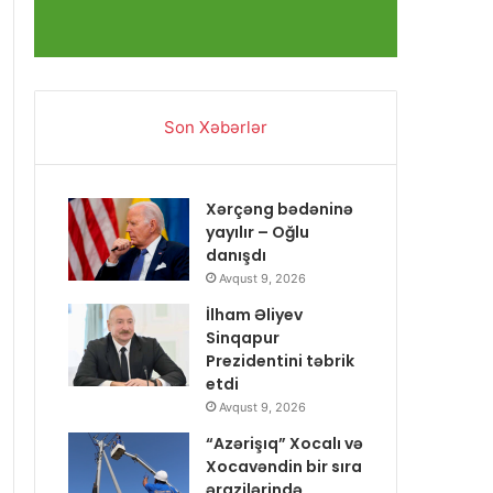
Son Xəbərlər
Xərçəng bədəninə
yayılır – Oğlu
danışdı
Avqust 9, 2026
İlham Əliyev
Sinqapur
Prezidentini təbrik
etdi
Avqust 9, 2026
“Azərişıq” Xocalı və
Xocavəndin bir sıra
ərazilərində