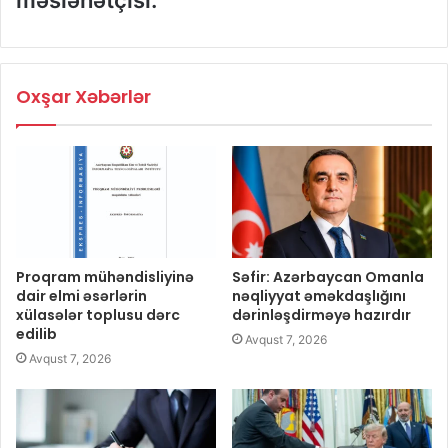
Oxşar Xəbərlər
Proqram mühəndisliyinə
Səfir: Azərbaycan Omanla
dair elmi əsərlərin
nəqliyyat əməkdaşlığını
xülasələr toplusu dərc
dərinləşdirməyə hazırdır
edilib
Avqust 7, 2026
Avqust 7, 2026