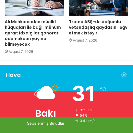
Ali Məhkəmədən müəllif
Tramp ABŞ-də doğumla
hüquqları ilə bağlı mühüm
vətəndaşlıq qaydasını ləğv
qərar: İdxalçılar qonorar
etmək istəyir
ödəməkdən yayına
Avqust 7, 2026
bilməyəcək
Avqust 7, 2026
Hava
31
℃
Bakı
31º - 31º
54%
3.41 km/h
Səpələnmiş Buludlar