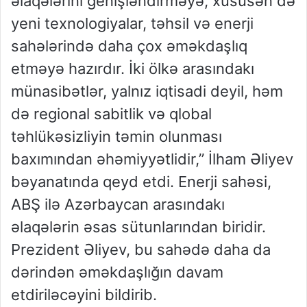
əlaqələrini genişləndirməyə, xüsusən də
yeni texnologiyalar, təhsil və enerji
sahələrində daha çox əməkdaşlıq
etməyə hazırdır. İki ölkə arasındakı
münasibətlər, yalnız iqtisadi deyil, həm
də regional sabitlik və qlobal
təhlükəsizliyin təmin olunması
baxımından əhəmiyyətlidir,” İlham Əliyev
bəyanatında qeyd etdi. Enerji sahəsi,
ABŞ ilə Azərbaycan arasındakı
əlaqələrin əsas sütunlarından biridir.
Prezident Əliyev, bu sahədə daha da
dərindən əməkdaşlığın davam
etdiriləcəyini bildirib.