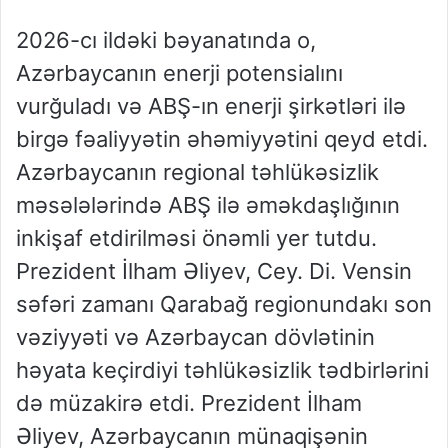
2026-cı ildəki bəyanatında o,
Azərbaycanın enerji potensialını
vurğuladı və ABŞ-ın enerji şirkətləri ilə
birgə fəaliyyətin əhəmiyyətini qeyd etdi.
Azərbaycanın regional təhlükəsizlik
məsələlərində ABŞ ilə əməkdaşlığının
inkişaf etdirilməsi önəmli yer tutdu.
Prezident İlham Əliyev, Cey. Di. Vensin
səfəri zamanı Qarabağ regionundakı son
vəziyyəti və Azərbaycan dövlətinin
həyata keçirdiyi təhlükəsizlik tədbirlərini
də müzakirə etdi. Prezident İlham
Əliyev, Azərbaycanın münaqişənin