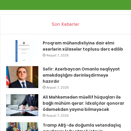
Son Xəbərlər
Proqram mühəndisliyinə dair elmi
əsərlərin xülasələr toplusu dərc edilib
Avqust 7, 2026
Səfir: Azərbaycan Omanla nəqliyyat
əməkdaşlığını dərinləşdirməyə
hazırdır
Avqust 7, 2026
Ali Məhkəmədən müəllif hüquqları ilə
bağlı mühüm qərar: İdxalçılar qonorar
ödəməkdən yayına bilməyəcək
Avqust 7, 2026
Tramp ABŞ-də doğumla vətəndaşlıq