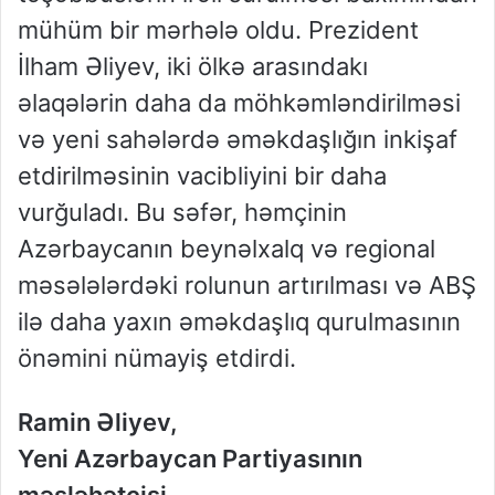
mühüm bir mərhələ oldu. Prezident
İlham Əliyev, iki ölkə arasındakı
əlaqələrin daha da möhkəmləndirilməsi
və yeni sahələrdə əməkdaşlığın inkişaf
etdirilməsinin vacibliyini bir daha
vurğuladı. Bu səfər, həmçinin
Azərbaycanın beynəlxalq və regional
məsələlərdəki rolunun artırılması və ABŞ
ilə daha yaxın əməkdaşlıq qurulmasının
önəmini nümayiş etdirdi.
Ramin Əliyev,
Yeni Azərbaycan Partiyasının
məsləhətçisi.