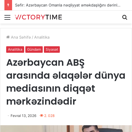
Səfir: Azərbaycan Omanla nəqliyyat əməkdaşlığını dərinləşdirməyə hazırdır
Menu
A
Ana Səhifə
/
Analitika
Analitika
Gündəm
Siyasət
Azərbaycan ABŞ
arasında əlaqələr dünya
mediasının diqqət
mərkəzindədir
Fevral 13, 2026
2. 028