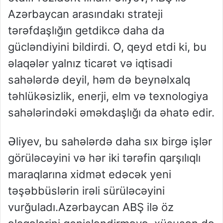
Azərbaycan arasındakı strateji
tərəfdaşlığın getdikcə daha da
gücləndiyini bildirdi. O, qeyd etdi ki, bu
əlaqələr yalnız ticarət və iqtisadi
sahələrdə deyil, həm də beynəlxalq
təhlükəsizlik, enerji, elm və texnologiya
sahələrindəki əməkdaşlığı da əhatə edir.
Əliyev, bu sahələrdə daha sıx birgə işlər
görüləcəyini və hər iki tərəfin qarşılıqlı
maraqlarına xidmət edəcək yeni
təşəbbüslərin irəli sürüləcəyini
vurğuladı.Azərbaycan ABŞ ilə öz