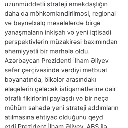
uzunmüddətli strateji əməkdaşlığın
daha da möhkəmləndirilməsi, regional
və beynəlxalq məsələlərdə birgə
yanaşmaların inkişafı və yeni iqtisadi
perspektivlərin müzakirəsi baxımından
əhəmiyyətli bir mərhələ oldu.
Azərbaycan Prezidenti İlham Əliyev
səfər çərçivəsində verdiyi mətbuat
bəyanatında, ölkələr arasındakı
əlaqələrin gələcək istiqamətlərinə dair
ətraflı fikirlərini paylaşdı və bir neçə
mühüm sahədə yeni strateji addımların
atılmasına ehtiyac olduğunu qeyd
etdi.Prezident İlham Əliyev, ABŞ ilə