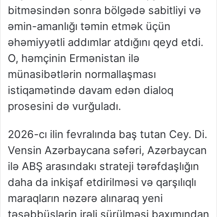
bitməsindən sonra bölgədə sabitliyi və
əmin-amanlığı təmin etmək üçün
əhəmiyyətli addımlar atdığını qeyd etdi.
O, həmçinin Ermənistan ilə
münasibətlərin normallaşması
istiqamətində davam edən dialoq
prosesini də vurğuladı.
2026-cı ilin fevralında baş tutan Cey. Di.
Vensin Azərbaycana səfəri, Azərbaycan
ilə ABŞ arasındakı strateji tərəfdaşlığın
daha da inkişaf etdirilməsi və qarşılıqlı
maraqların nəzərə alınaraq yeni
təşəbbüslərin irəli sürülməsi baxımından