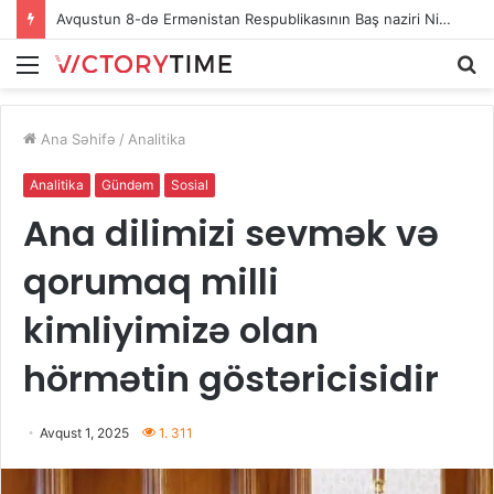
Avqustun 8-də Ermənistan Respublikasının Baş naziri Nikol Paşinyan Azərbaycan Respublikasının Prezidenti İlham Əliyevə zəng edib
Menu
A
Ana Səhifə
/
Analitika
Analitika
Gündəm
Sosial
Ana dilimizi sevmək və
qorumaq milli
kimliyimizə olan
hörmətin göstəricisidir
Avqust 1, 2025
1. 311