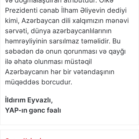
və doğmalaşdıran atributdur. Ölkə
Prezidenti cənab İlham Əliyevin dediyi
kimi, Azərbaycan dili xalqımızın mənəvi
sərvəti, dünya azərbaycanlılarının
həmrəyliyinin sarsılmaz təməlidir. Bu
səbədən də onun qorunması və qayğı
ilə əhatə olunması müstəqil
Azərbaycanın hər bir vətəndaşının
müqəddəs borcudur.
İldırım Eyvazlı,
YAP-ın gənc fəalı