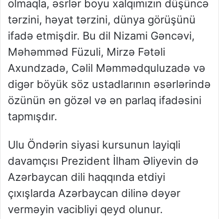
olmaqla, əsrlər boyu xalqımızın düşüncə
tərzini, həyat tərzini, dünya görüşünü
ifadə etmişdir. Bu dil Nizami Gəncəvi,
Məhəmməd Füzuli, Mirzə Fətəli
Axundzadə, Cəlil Məmmədquluzadə və
digər böyük söz ustadlarının əsərlərində
özünün ən gözəl və ən parlaq ifadəsini
tapmışdır.
Ulu Öndərin siyasi kursunun layiqli
davamçısı Prezident İlham Əliyevin də
Azərbaycan dili haqqında etdiyi
çıxışlarda Azərbaycan dilinə dəyər
verməyin vacibliyi qeyd olunur.