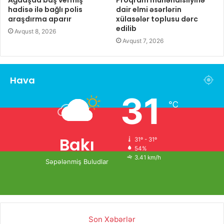
hadisə ilə bağlı polis
dair elmi əsərlərin
araşdırma aparır
xülasələr toplusu dərc
edilib
Avqust 8, 2026
Avqust 7, 2026
Hava
31
℃
Bakı
31º - 31º
54%
3.41 km/h
Səpələnmiş Buludlar
Son Xəbərlər