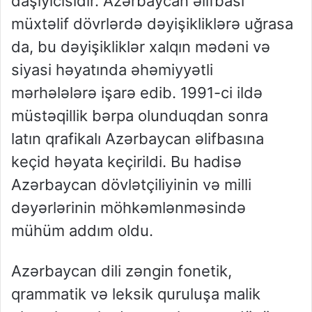
daşıyıcısıdır. Azərbaycan əlifbası
müxtəlif dövrlərdə dəyişikliklərə uğrasa
da, bu dəyişikliklər xalqın mədəni və
siyasi həyatında əhəmiyyətli
mərhələlərə işarə edib. 1991-ci ildə
müstəqillik bərpa olunduqdan sonra
latın qrafikalı Azərbaycan əlifbasına
keçid həyata keçirildi. Bu hadisə
Azərbaycan dövlətçiliyinin və milli
dəyərlərinin möhkəmlənməsində
mühüm addım oldu.
Azərbaycan dili zəngin fonetik,
qrammatik və leksik quruluşa malik