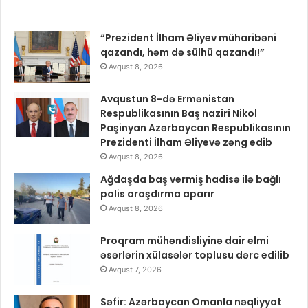
“Prezident İlham Əliyev müharibəni
qazandı, həm də sülhü qazandı!”
Avqust 8, 2026
Avqustun 8-də Ermənistan
Respublikasının Baş naziri Nikol
Paşinyan Azərbaycan Respublikasının
Prezidenti İlham Əliyevə zəng edib
Avqust 8, 2026
Ağdaşda baş vermiş hadisə ilə bağlı
polis araşdırma aparır
Avqust 8, 2026
Proqram mühəndisliyinə dair elmi
əsərlərin xülasələr toplusu dərc edilib
Avqust 7, 2026
Səfir: Azərbaycan Omanla nəqliyyat