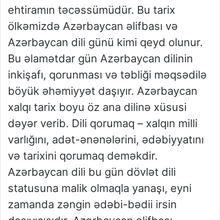
ehtiramın təcəssümüdür. Bu tarix
ölkəmizdə Azərbaycan əlifbası və
Azərbaycan dili günü kimi qeyd olunur.
Bu əlamətdar gün Azərbaycan dilinin
inkişafı, qorunması və təbliği məqsədilə
böyük əhəmiyyət daşıyır. Azərbaycan
xalqı tarix boyu öz ana dilinə xüsusi
dəyər verib. Dili qorumaq – xalqın milli
varlığını, adət-ənənələrini, ədəbiyyatını
və tarixini qorumaq deməkdir.
Azərbaycan dili bu gün dövlət dili
statusuna malik olmaqla yanaşı, eyni
zamanda zəngin ədəbi-bədii irsin