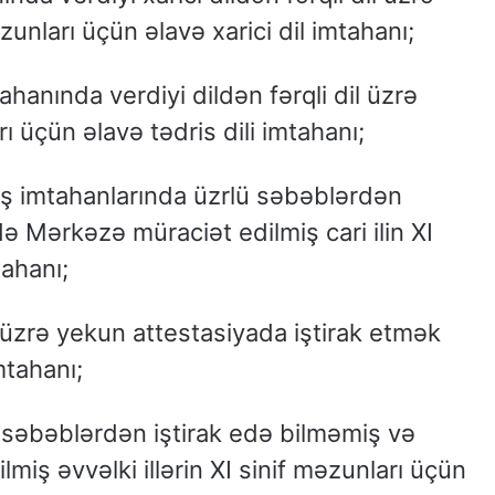
zunları üçün əlavə xarici dil imtahanı;
ahanında verdiyi dildən fərqli dil üzrə
ı üçün əlavə tədris dili imtahanı;
lış imtahanlarında üzrlü səbəblərdən
ə Mərkəzə müraciət edilmiş cari ilin XI
tahanı;
 üzrə yekun attestasiyada iştirak etmək
mtahanı;
ü səbəblərdən iştirak edə bilməmiş və
iş əvvəlki illərin XI sinif məzunları üçün