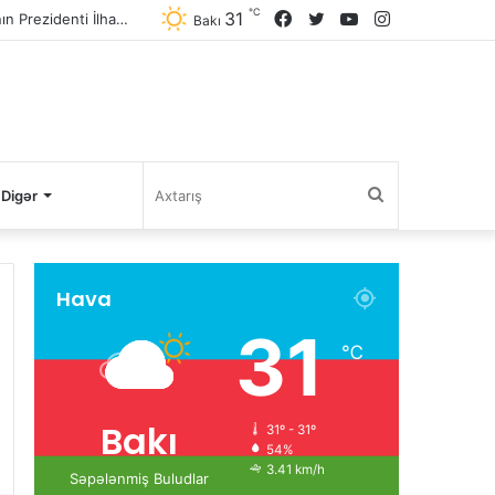
℃
31
Facebook
Twitter
YouTube
Instagram
Avqustun 8-də Ermənistan Respublikasının Baş naziri Nikol Paşinyan Azərbaycan Respublikasının Prezidenti İlham Əliyevə zəng edib
Bakı
Axtarış
Digər
Hava
31
℃
Bakı
31º - 31º
54%
3.41 km/h
Səpələnmiş Buludlar