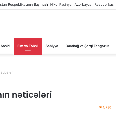
Sosial
Elm və Təhsil
Səhiyyə
Qarabağ və Şərqi Zəngəzur
əticələri
ın nəticələri
1. 780