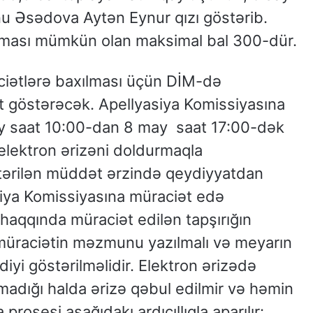
u Əsədova Aytən Eynur qızı göstərib.
ılması mümkün olan maksimal bal 300-dür.
aciətlərə baxılması üçün DİM-də
ət göstərəcək. Apellyasiya Komissiyasına
y saat 10:00-dan 8 may saat 17:00-dək
 elektron ərizəni doldurmaqla
stərilən müddət ərzində qeydiyyatdan
iya Komissiyasına müraciət edə
haqqında müraciət edilən tapşırığın
 müraciətin məzmunu yazılmalı və meyarın
yi göstərilməlidir. Elektron ərizədə
dığı halda ərizə qəbul edilmir və həmin
 prosesi aşağıdakı ardıcıllıqla aparılır: