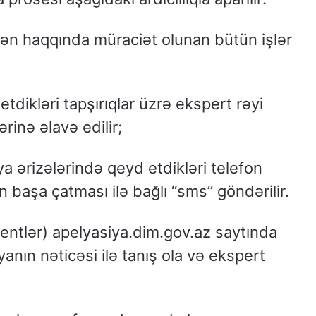
dən haqqında müraciət olunan bütün işlər
etdikləri tapşırıqlar üzrə ekspert rəyi
ərinə əlavə edilir;
iya ərizələrində qeyd etdikləri telefon
 başa çatması ilə bağlı “sms” göndərilir.
yentlər) apelyasiya.dim.gov.az saytında
yanın nəticəsi ilə tanış ola və ekspert