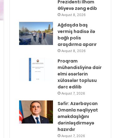
Prezidenti İlham
Əliyevə zəng edib
Avqust 8, 2026
Ağdaşda baş
vermiş hadisə ilə
bağlı polis
araşdırma aparır
Avqust 8, 2026
Proqram
mühəndisliyinə dair
elmi əsərlərin
xülasələr toplusu
dərc edilib
Avqust 7, 2026
Səfir: Azərbaycan
Omanla nəqliyyat
əməkdaşlığını
dərinləşdirməyə
hazırdır
Avqust 7, 2026