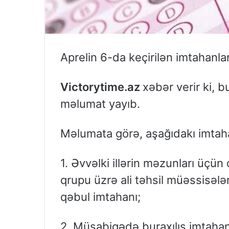
Aprelin 6-da keçirilən imtahanlar
Victorytime.az
xəbər verir ki, 
məlumat yayıb.
Məlumata görə, aşağıdakı imtahan
1. Əvvəlki illərin məzunları üçün
qrupu üzrə ali təhsil müəssisələr
qəbul imtahanı;
2. Müsabiqədə buraxılış imtahanın