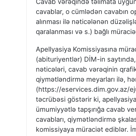
Cavab vərəqində təlimata uyğu
cavablar, o cümlədən cavabın op
alınması ilə nəticələnən düzəlişl
qaralanması və s.) bağlı müraci
Apellyasiya Komissiyasına müra
(abituriyentlər) DİM-in saytında,
nəticələri, cavab vərəqinin qrafik 
qiymətləndirmə meyarları ilə, həm
(https://eservices.dim.gov.az/eju
təcrübəsi göstərir ki, apellyasi
ümumiyyətlə tapşırığa cavab ve
cavabları, qiymətləndirmə şkala
komissiyaya müraciət ediblər. İmt