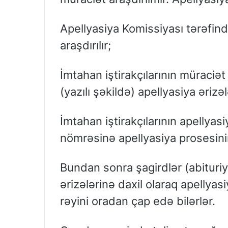
Apellyasiya Komissiyası tərəfin
araşdırılır;
İmtahan iştirakçılarının müraciət 
(yazılı şəkildə) apellyasiya ərizəl
İmtahan iştirakçılarının apellyas
nömrəsinə apellyasiya prosesinin
Bundan sonra şagirdlər (abituri
ərizələrinə daxil olaraq apellyasi
rəyini oradan çap edə bilərlər.