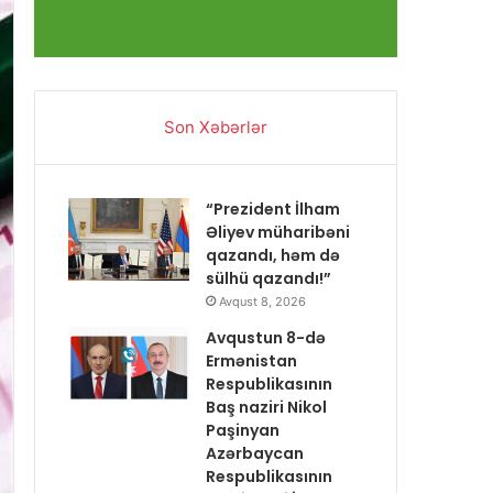
Son Xəbərlər
“Prezident İlham
Əliyev müharibəni
qazandı, həm də
sülhü qazandı!”
Avqust 8, 2026
Avqustun 8-də
Ermənistan
Respublikasının
Baş naziri Nikol
Paşinyan
Azərbaycan
Respublikasının