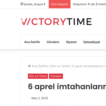
Şənbə, Avqust 8
Son Xəbərlər
Ana Səhifə
Gündəm
Siyasət
İqtisadiyyat
Ana Səhifə
/
Elm və Təhsil
/
6 aprel imtahanlarının n
Elm və Təhsil
Gündəm
6 aprel imtahanların
May 2, 2025