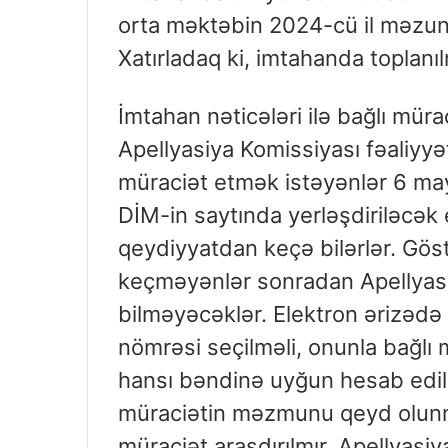
orta məktəbin 2024-cü il məzun
Xatırladaq ki, imtahanda toplan
İmtahan nəticələri ilə bağlı mür
Apellyasiya Komissiyası fəaliyy
müraciət etmək istəyənlər 6 ma
DİM-in saytında yerləşdiriləcək
qeydiyyatdan keçə bilərlər. Gö
keçməyənlər sonradan Apellyas
bilməyəcəklər. Elektron ərizədə 
nömrəsi seçilməli, onunla bağlı
hansı bəndinə uyğun hesab edildi
müraciətin məzmunu qeyd olunma
müraciət araşdırılmır. Apellyasiya