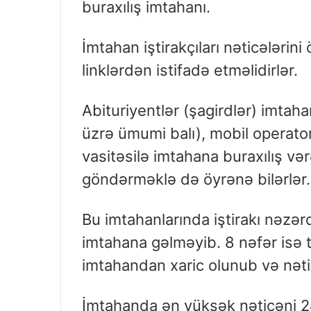
buraxılış imtahanı.
İmtahan iştirakçıları nəticələri
linklərdən istifadə etməlidirlər.
Abituriyentlər (şagirdlər) imtah
üzrə ümumi balı), mobil operatorl
vasitəsilə imtahana buraxılış v
göndərməklə də öyrənə bilərlər.
Bu imtahanlarında iştirakı nəzə
imtahana gəlməyib. 8 nəfər isə
imtahandan xaric olunub və nətic
İmtahanda ən yüksək nəticəni 28