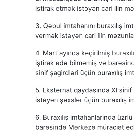
iştirak etmək istəyən cari ilin mə
3. Qəbul imtahanını buraxılış imt
vermək istəyən cari ilin məzunlar
4. Mart ayında keçirilmiş buraxı
iştirak edə bilməmiş və barəsind
sinif şagirdləri üçün buraxılış im
5. Eksternat qaydasında XI sinif
istəyən şəxslər üçün buraxılış i
6. Buraxılış imtahanlarında üzrl
barəsində Mərkəzə müraciət edilm