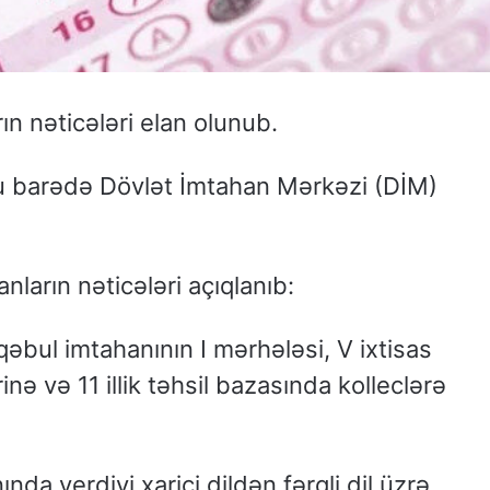
ın nəticələri elan olunub.
bu barədə Dövlət İmtahan Mərkəzi (DİM)
ların nəticələri açıqlanıb:
 qəbul imtahanının I mərhələsi, V ixtisas
inə və 11 illik təhsil bazasında kolleclərə
da verdiyi xarici dildən fərqli dil üzrə