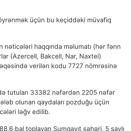
ni öyrənmək üçün bu keçiddəki müvafiq
an nəticələri haqqında məlumatı (hər fənn
ar (Azercell, Bakcell, Nar, Naxtel)
ərəqəsində verilən kodu 7727 nömrəsinə
rdə tutulan 33382 nəfərdən 2205 nəfər
 tələb olunan qaydaları pozduğu üçün
ələri ləğv edilib.
8,6 bal toplayan Sumqayıt şəhəri, 5 saylı