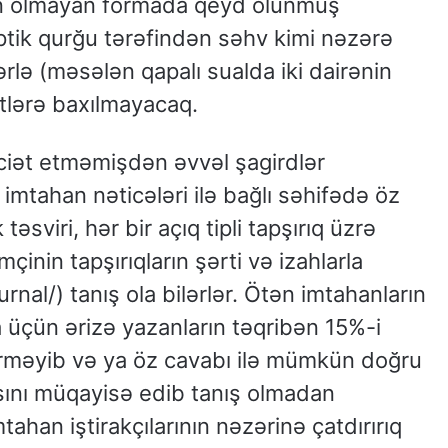
n olmayan formada qeyd olunmuş
tik qurğu tərəfindən səhv kimi nəzərə
ərlə (məsələn qapalı sualda iki dairənin
ətlərə baxılmayacaq.
ciət etməmişdən əvvəl şagirdlər
 imtahan nəticələri ilə bağlı səhifədə öz
təsviri, hər bir açıq tipli tapşırıq üzrə
çinin tapşırıqların şərti və izahlarla
rnal/) tanış ola bilərlər. Ötən imtahanların
ya üçün ərizə yazanların təqribən 15%-i
rməyib və ya öz cavabı ilə mümkün doğru
sını müqayisə edib tanış olmadan
ahan iştirakçılarının nəzərinə çatdırırıq