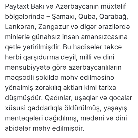
Paytaxt Bakı və Azərbaycanın müxtəlif
bölgələrində – Şamaxı, Quba, Qarabağ,
Lənkəran, Zəngəzur və digər ərazilərdə
minlərlə günahsız insan amansızcasına
qətlə yetirilmişdir. Bu hadisələr təkcə
hərbi qarşıdurma deyil, milli və dini
mənsubiyyətə görə azərbaycanlıların
məqsədli şəkildə məhv edilməsinə
yönəlmiş zorakılıq aktları kimi tarixə
düşmüşdür. Qadınlar, uşaqlar və qocalar
xüsusi qəddarlıqla öldürülmüş, yaşayış
məntəqələri dağıdılmış, mədəni və dini
abidələr məhv edilmişdir.