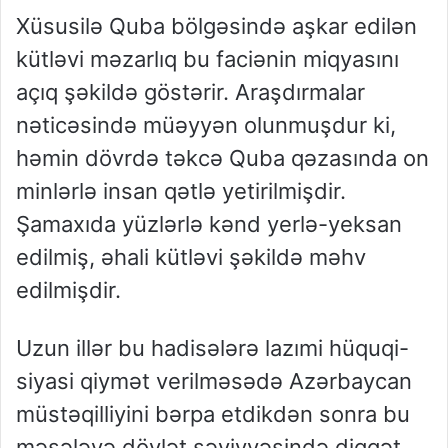
Xüsusilə Quba bölgəsində aşkar edilən
kütləvi məzarlıq bu faciənin miqyasını
açıq şəkildə göstərir. Araşdırmalar
nəticəsində müəyyən olunmuşdur ki,
həmin dövrdə təkcə Quba qəzasında on
minlərlə insan qətlə yetirilmişdir.
Şamaxıda yüzlərlə kənd yerlə-yeksan
edilmiş, əhali kütləvi şəkildə məhv
edilmişdir.
Uzun illər bu hadisələrə lazımi hüquqi-
siyasi qiymət verilməsədə Azərbaycan
müstəqilliyini bərpa etdikdən sonra bu
məsələyə dövlət səviyyəsində diqqət