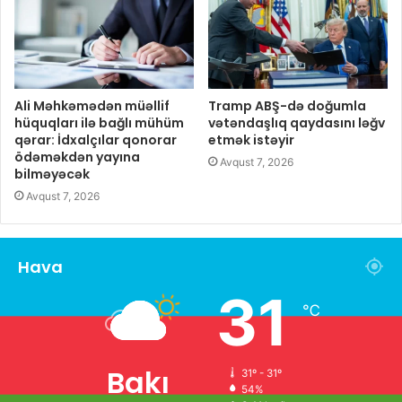
Ali Məhkəmədən müəllif
Tramp ABŞ-də doğumla
hüquqları ilə bağlı mühüm
vətəndaşlıq qaydasını ləğv
qərar: İdxalçılar qonorar
etmək istəyir
ödəməkdən yayına
Avqust 7, 2026
bilməyəcək
Avqust 7, 2026
Hava
31
℃
Bakı
31º - 31º
54%