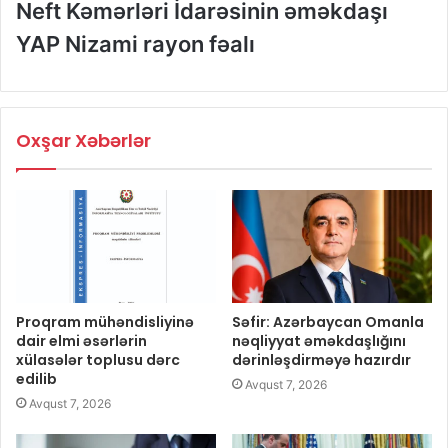
Neft Kəmərləri İdarəsinin əməkdaşı
YAP Nizami rayon fəalı
Oxşar Xəbərlər
Proqram mühəndisliyinə
Səfir: Azərbaycan Omanla
dair elmi əsərlərin
nəqliyyat əməkdaşlığını
xülasələr toplusu dərc
dərinləşdirməyə hazırdır
edilib
Avqust 7, 2026
Avqust 7, 2026