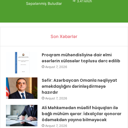
3.41 km/h
Səpələnmiş Buludlar
Son Xəbərlər
Proqram mühəndisliyinə dair elmi
əsərlərin xülasələr toplusu dərc edilib
Avqust 7, 2026
Səfir: Azərbaycan Omanla nəqliyyat
əməkdaşlığını dərinləşdirməyə
hazırdır
Avqust 7, 2026
Ali Məhkəmədən müəllif hüquqları ilə
bağlı mühüm qərar: İdxalçılar qonorar
ödəməkdən yayına bilməyəcək
Avqust 7, 2026