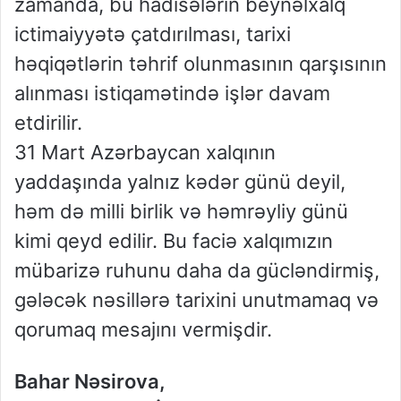
zamanda, bu hadisələrin beynəlxalq
ictimaiyyətə çatdırılması, tarixi
həqiqətlərin təhrif olunmasının qarşısının
alınması istiqamətində işlər davam
etdirilir.
31 Mart Azərbaycan xalqının
yaddaşında yalnız kədər günü deyil,
həm də milli birlik və həmrəyliy günü
kimi qeyd edilir. Bu faciə xalqımızın
mübarizə ruhunu daha da gücləndirmiş,
gələcək nəsillərə tarixini unutmamaq və
qorumaq mesajını vermişdir.
Bahar Nəsirova,