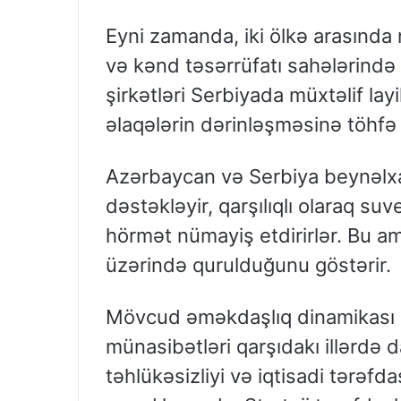
Eyni zamanda, iki ölkə arasında nə
və kənd təsərrüfatı sahələrində
şirkətləri Serbiyada müxtəlif layi
əlaqələrin dərinləşməsinə töhfə 
Azərbaycan və Serbiya beynəlxalq
dəstəkləyir, qarşılıqlı olaraq suv
hörmət nümayiş etdirirlər. Bu a
üzərində qurulduğunu göstərir.
Mövcud əməkdaşlıq dinamikası g
münasibətləri qarşıdakı illərdə 
təhlükəsizliyi və iqtisadi tərəfd