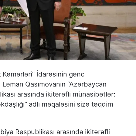
Kəmərləri” İdarəsinin gənc
lı Ləman Qasımovanın “Azərbaycan
kası arasında ikitərəfli münasibətlər:
əkdaşlığı” adlı məqaləsini sizə təqdim
iya Respublikası arasında ikitərəfli