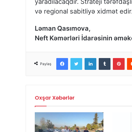
yaradılacaqdır. Strateji tərəfdaşl
və regional sabitliyə xidmət edir
Ləman Qasımova,
Neft Kəmərləri İdarəsinin əməkd
Facebook
Twitter
LinkedIn
Tumblr
Pinterest
Paylaş
Oxşar Xəbərlər