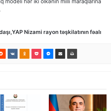
ıq modeli hər iki ölkənin milli maraqlarına
.
aşı,YAP Nizami rayon təşkilatının fəalı
Reddit
VKontakte
Odnoklassniki
Pocket
Messenger
Email ilə paylaş
Print