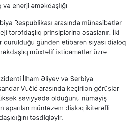
q və enerji əməkdaşlığı
biya Respublikası arasında münasibətlər
ji tərəfdaşlıq prinsiplərinə əsaslanır. İki
ər qurulduğu gündən etibarən siyasi dialoq
məkdaşlıq müxtəlif istiqamətlər üzrə
identi İlham Əliyev və Serbiya
sandar Vučić arasında keçirilən görüşlər
in yüksək səviyyədə olduğunu nümayiş
dən aparılan müntəzəm dialoq ikitərəfli
daşıdığını təsdiqləyir.