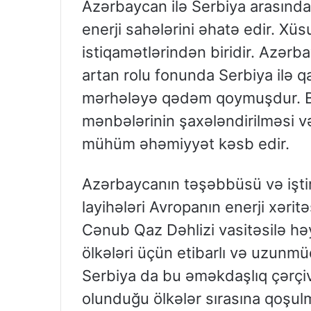
Azərbaycan ilə Serbiya arasında 
enerji sahələrini əhatə edir. Xüs
istiqamətlərindən biridir. Azərb
artan rolu fonunda Serbiya ilə 
mərhələyə qədəm qoymuşdur. Bu
mənbələrinin şaxələndirilməsi və
mühüm əhəmiyyət kəsb edir.
Azərbaycanın təşəbbüsü və iştirak
layihələri Avropanın enerji xərit
Cənub Qaz Dəhlizi vasitəsilə həy
ölkələri üçün etibarlı və uzunmü
Serbiya da bu əməkdaşlıq çərçi
olunduğu ölkələr sırasına qoşul