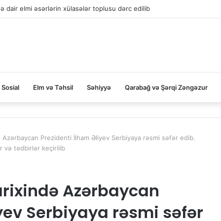
 dair elmi əsərlərin xülasələr toplusu dərc edilib
Sosial
Elm və Təhsil
Səhiyyə
Qarabağ və Şərqi Zəngəzur
də Azərbaycan Prezidenti İlham Əliyev Serbiyaya rəsmi səfər edib.
və tədbirlər keçirilib
 tarixində Azərbaycan
yev Serbiyaya rəsmi səfər