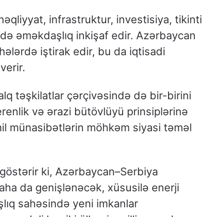
qliyyat, infrastruktur, investisiya, tikinti
 də əməkdaşlıq inkişaf edir. Azərbaycan
hələrdə iştirak edir, bu da iqtisadi
verir.
 təşkilatlar çərçivəsində də bir-birini
erenlik və ərazi bütövlüyü prinsiplərinə
mil münasibətlərin möhkəm siyasi təməl
östərir ki, Azərbaycan–Serbiya
daha da genişlənəcək, xüsusilə enerji
aşlıq sahəsində yeni imkanlar