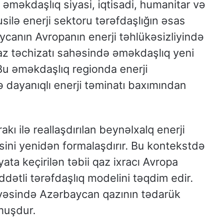
əməkdaşlıq siyasi, iqtisadi, humanitar və
usilə enerji sektoru tərəfdaşlığın əsas
aycanın Avropanın enerji təhlükəsizliyində
qaz təchizatı sahəsində əməkdaşlıq yeni
 əməkdaşlıq regionda enerji
 dayanıqlı enerji təminatı baxımından
ı ilə reallaşdırılan beynəlxalq enerji
əsini yenidən formalaşdırır. Bu kontekstdə
ata keçirilən təbii qaz ixracı Avropa
ddətli tərəfdaşlıq modelini təqdim edir.
vəsində Azərbaycan qazının tədarük
muşdur.