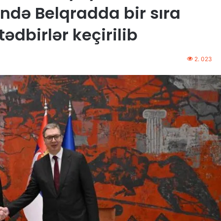
ində Belqradda bir sıra
dbirlər keçirilib
2. 023