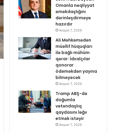
Omanla nəqliyyat
əməkdaşlığını
dərinləşdirməyə
hazırdır
Avqust 7, 2026
Ali Məhkəmədən
müəllif hüquqları
ilə bağlı mühüm
qərar: İdxalçılar
qonorar
ödəməkdən yayına
bilməyəcək
Avqust 7, 2026
Tramp ABŞ-də
doğumla
vətəndaşlıq
qaydasını ləğv
etmək istəyir
Avqust 7, 2026