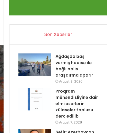
Son Xəbərlər
Ağdaşda baş
vermiş hadisə ilə
bağlı polis
araşdırma aparır
Avqust 8, 2026
Proqram
mühəndisliyinə dair
elmi əsərlərin
xülasələr toplusu
dərc edilib
Avqust 7, 2026
Səfir: Azərbaycan