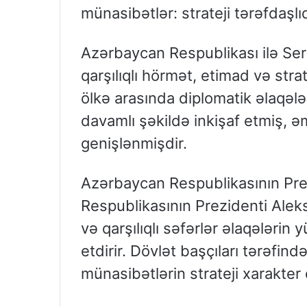
münasibətlər: strateji tərəfdaşlı
Azərbaycan Respublikası ilə Ser
qarşılıqlı hörmət, etimad və strate
ölkə arasında diplomatik əlaqəl
davamlı şəkildə inkişaf etmiş, ə
genişlənmişdir.
Azərbaycan Respublikasının Prez
Respublikasının Prezidenti Alek
və qarşılıqlı səfərlər əlaqələr
etdirir. Dövlət başçıları tərəfin
münasibətlərin strateji xarakter 