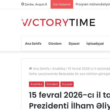
Proqram mühəndisliyinə
Şənbə, Avqust 8
Son Xəbərlər
Ana Səhifə
Gündəm
Siyasət
İqtisadiyyat
Ana Səhifə
/
Analitika
/
15 fevral 2026-cı il tarixin
Səfər çərçivəsində Belqradda bir sıra mühüm görüşlər 
Analitika
Gündəm
Siyasət
15 fevral 2026-cı il
Prezidenti İlham Əli