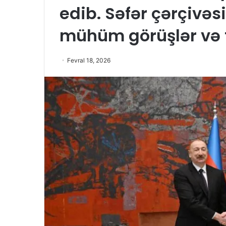
edib. Səfər çərçivəs
mühüm görüşlər və tə
Fevral 18, 2026