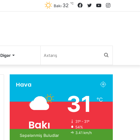
℃
32
Facebook
Twitter
YouTube
Instagram
Bakı
Axtarış
Digər
Hava
31
℃
Bakı
31º - 31º
54%
3.41 km/h
Səpələnmiş Buludlar