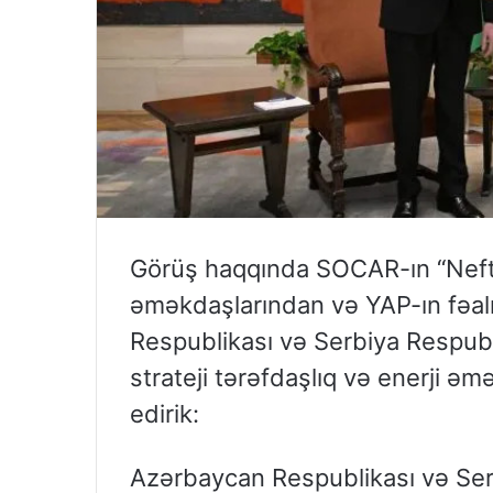
Görüş haqqında SOCAR-ın “Neft 
əməkdaşlarından və YAP-ın fəa
Respublikası və Serbiya Respubli
strateji tərəfdaşlıq və enerji əm
edirik:
Azərbaycan Respublikası və Serb