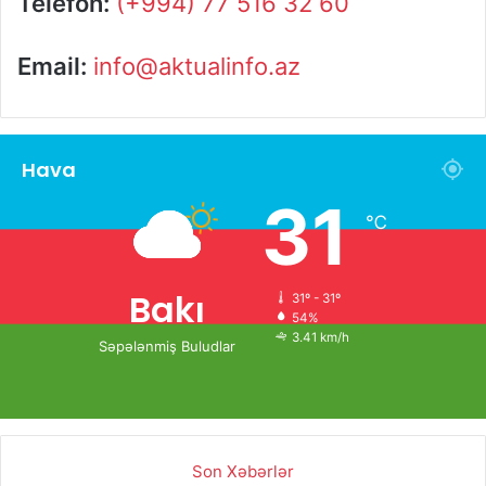
Telefon:
(+994) 77 516 32 60
Email:
info@aktualinfo.az
Hava
31
℃
Bakı
31º - 31º
54%
3.41 km/h
Səpələnmiş Buludlar
Son Xəbərlər